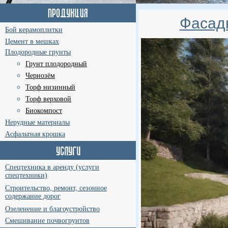
Фасад
Бой керамоплитки
Цемент в мешках
Плодородные грунты
Грунт плодородный
Чернозём
Торф низинный
Торф верховой
Биокомпост
Нерудные материалы
Асфальтная крошка
Спецтехника в аренду (услуги
спецтехники)
Строительство, ремонт, сезонное
содержание дорог
Озеленение и благоустройство
Смешивание почвогрунтов