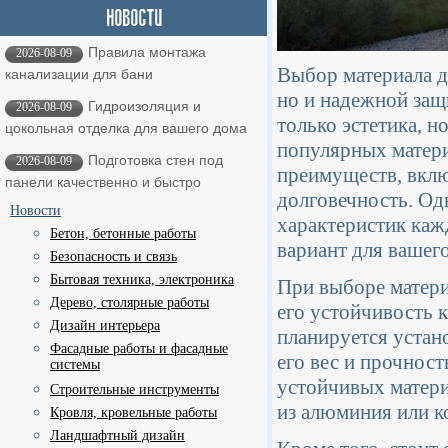
Правила монтажа
2026-08-09
Выбор материала дл
канализации для бани
но и надежной защ
Гидроизоляция и
2026-08-09
только эстетика, н
цокольная отделка для вашего дома
популярных матери
Подготовка стен под
2026-08-09
преимуществ, вклю
панели качественно и быстро
долговечность. Од
Новости
характеристик каж
Бетон, бетонные работы
вариант для вашего
Безопасность и связь
Бытовая техника, электроника
При выборе матери
Дерево, столярные работы
его устойчивость 
Дизайн интерьера
планируется устан
Фасадные работы и фасадные
его вес и прочност
системы
устойчивых матери
Строительные инструменты
из алюминия или к
Кровля, кровельные работы
Ландшафтный дизайн