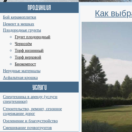
Как выбр
Бой керамоплитки
Цемент в мешках
Плодородные грунты
Грунт плодородный
Чернозём
Торф низинный
Торф верховой
Биокомпост
Нерудные материалы
Асфальтная крошка
Спецтехника в аренду (услуги
спецтехники)
Строительство, ремонт, сезонное
содержание дорог
Озеленение и благоустройство
Смешивание почвогрунтов