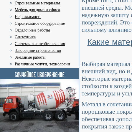
Кроме того, стоит 
Строительные материалы
внешней среды. Ме
Мебель для дома и офиса
надежную защиту о
Недвижимость
повреждений. Это 
Строительное оборудование
сильному влиянию 
Отделочные работы
Сантехника
Какие мате
Системы жизнеобеспечения
Загородное строительство
Земляные работы
Выбирая материал 
Различные услуги, технологии
внешний вид, но и
Некоторые материа
стойкости к возде
температуры и уль
Металл в сочетани
порошковые покрыт
обеспечивая допол
покрытия также пр