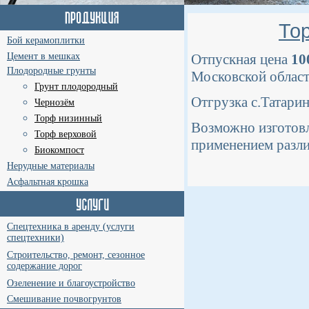
То
Бой керамоплитки
Цемент в мешках
Отпускная цена
10
Плодородные грунты
Московской област
Грунт плодородный
Отгрузка с.Татари
Чернозём
Торф низинный
Возможно изготовл
Торф верховой
применением различ
Биокомпост
Нерудные материалы
Асфальтная крошка
Спецтехника в аренду (услуги
спецтехники)
Строительство, ремонт, сезонное
содержание дорог
Озеленение и благоустройство
Смешивание почвогрунтов