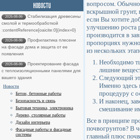
вопросом. Обычно 
вскрышной грунт, п
Стабилизация древесины
2026-08-06
если Вы хотите до
смолой и термообработкой ​
улучшению роста р
:contentReference[oaicite:0]{index=0}
производится в зав
Профилактика плесени
2026-08-06
пропорциях нужно 
на фасаде дома и защита от ее
из нескольких этап
появления
Необходимо тщ
Проектирование фасада
2026-08-06
лишние вещест
с теплоизоляционными панелями для
Следующий эта
вашего здания
Именно здесь 
Новости
процедуру с о
Бетон, бетонные работы
И наконец, за
Безопасность и связь
смешивание им
Бытовая техника, электроника
Дерево, столярные работы
Все в принципе пр
Дизайн интерьера
почвогрунтов? В ч
Фасадные работы и фасадные
системы
главный плюс почв