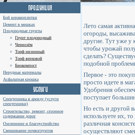
Бой керамоплитки
Цемент в мешках
Лето самая активна
Плодородные грунты
огороды, высажива
Грунт плодородный
другие. Тут уже у 
Чернозём
чтобы урожай полу
Торф низинный
сделать? Существу
Торф верховой
подобной проблем
Биокомпост
Нерудные материалы
Первое - это поку
Асфальтная крошка
просто идете в маг
Удобрения обеспеч
поступает большин
Спецтехника в аренду (услуги
спецтехники)
Но есть и другой 
Строительство, ремонт, сезонное
используете их, т
содержание дорог
различная консисте
Озеленение и благоустройство
осуществляют сме
Смешивание почвогрунтов