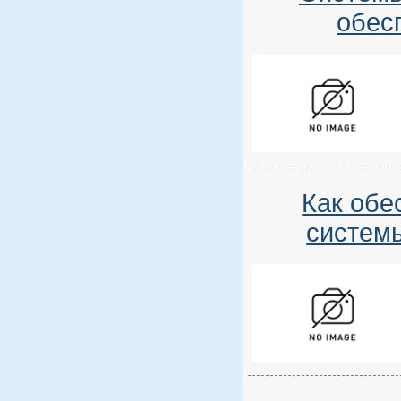
обес
Как обе
систем