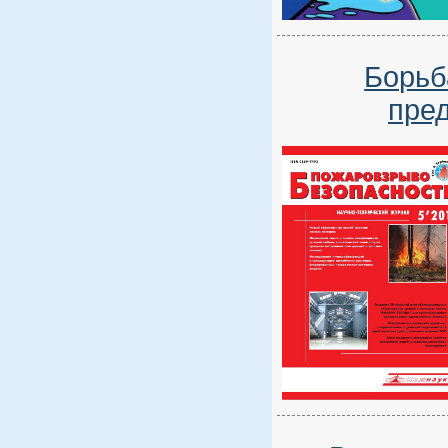
Борьб
пре