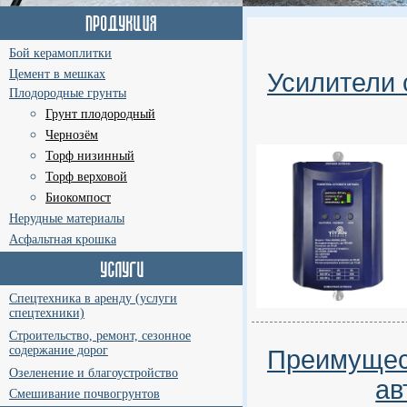
Бой керамоплитки
Цемент в мешках
Усилители 
Плодородные грунты
Грунт плодородный
Чернозём
Торф низинный
Торф верховой
Биокомпост
Нерудные материалы
Асфальтная крошка
Спецтехника в аренду (услуги
спецтехники)
Строительство, ремонт, сезонное
содержание дорог
Преимущест
Озеленение и благоустройство
ав
Смешивание почвогрунтов