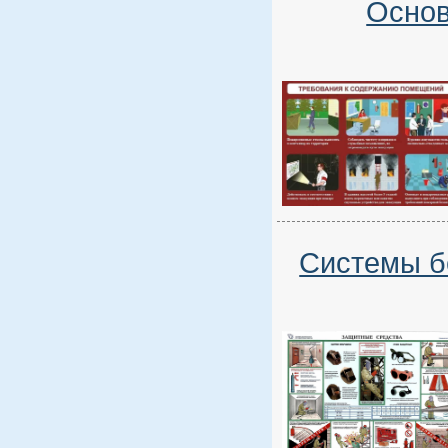
Основ
Системы б