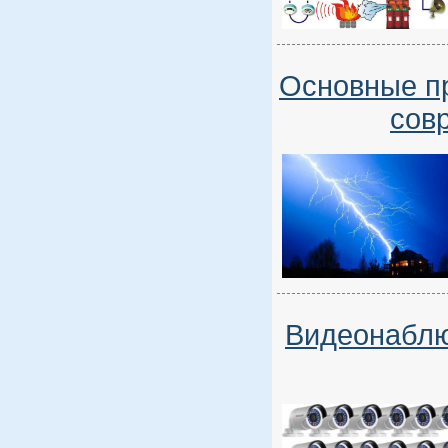
Основные п
сов
Видеонаблю