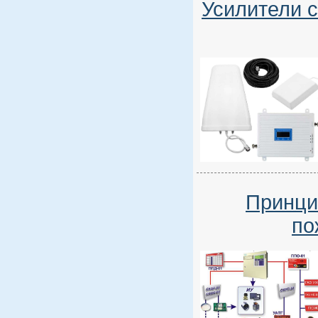
Усилители с
Принци
по