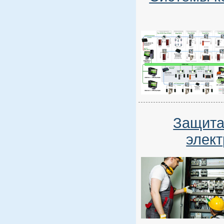
Защита
элект