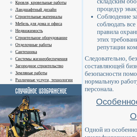
складским обо
Кровля, кровельные работы
процедур эвак
Ландшафтный дизайн
Соблюдение за
Строительные материалы
соблюдать все
Мебель для дома и офиса
правила охран
Недвижимость
Строительное оборудование
этих требован
Отделочные работы
репутации ком
Сантехника
Следовательно, бе
Системы жизнеобеспечения
составляющей бизн
Загородное строительство
безопасности помо
Земляные работы
Различные услуги, технологии
нормальную работу
персонала.
Особеннос
О
Одной из особенно