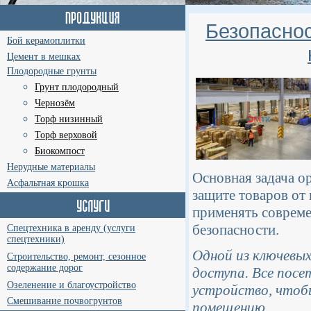
Безопаснос
Бой керамоплитки
Цемент в мешках
Плодородные грунты
Грунт плодородный
Чернозём
Торф низинный
Торф верховой
Биокомпост
Нерудные материалы
Основная задача о
Асфальтная крошка
защите товаров от
применять соврем
безопасности.
Спецтехника в аренду (услуги
спецтехники)
Одной из ключевых
Строительство, ремонт, сезонное
содержание дорог
доступа. Все пос
Озеленение и благоустройство
устройство, чтоб
Смешивание почвогрунтов
помещению.