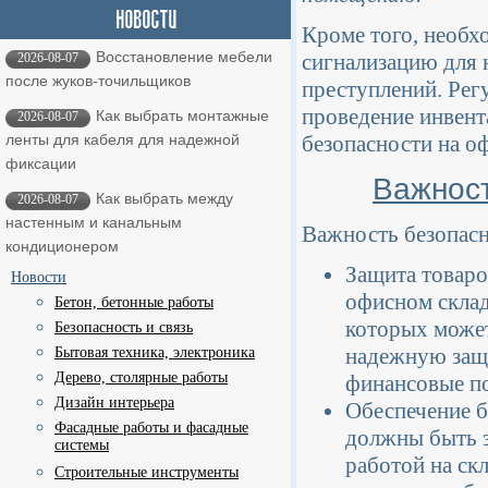
Кроме того, необх
Восстановление мебели
сигнализацию для
2026-08-07
после жуков-точильщиков
преступлений. Рег
проведение инвент
Как выбрать монтажные
2026-08-07
ленты для кабеля для надежной
безопасности на о
фиксации
Важност
Как выбрать между
2026-08-07
настенным и канальным
Важность безопасн
кондиционером
Защита товаро
Новости
офисном склад
Бетон, бетонные работы
которых может
Безопасность и связь
надежную защи
Бытовая техника, электроника
Дерево, столярные работы
финансовые по
Дизайн интерьера
Обеспечение б
Фасадные работы и фасадные
должны быть з
системы
работой на ск
Строительные инструменты