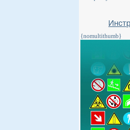
Инстр
{nomultithumb}