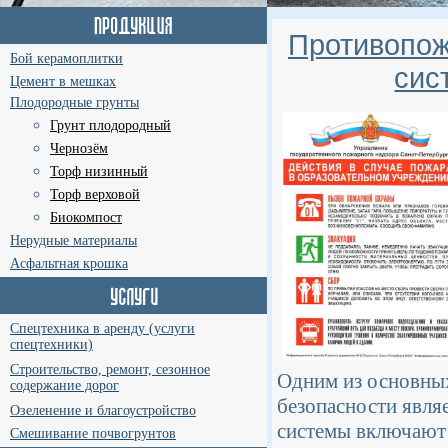
Противопож
Бой керамоплитки
сис
Цемент в мешках
Плодородные грунты
Грунт плодородный
Чернозём
Торф низинный
Торф верховой
Биокомпост
Нерудные материалы
Асфальтная крошка
Спецтехника в аренду (услуги
спецтехники)
Строительство, ремонт, сезонное
Одним из основны
содержание дорог
безопасности явля
Озеленение и благоустройство
системы включают 
Смешивание почвогрунтов