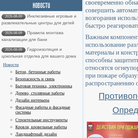
своевременно обна
совершить автомат
Инклюзивные игровые и
2026-08-09
возгорания исполь
развлекательные центры для детей
быстро реагироват
Правила монтажа
2026-08-09
Важным компонент
канализации для бани
использование раз
Гидроизоляция и
2026-08-09
материалы и конст
цокольная отделка для вашего дома
способны защитить
Новости
относятся огнеупо
Бетон, бетонные работы
при пожаре образу
Безопасность и связь
распространению о
Бытовая техника, электроника
Дерево, столярные работы
Противоп
Дизайн интерьера
Фасадные работы и фасадные
Опред
системы
Строительные инструменты
Кровля, кровельные работы
Ландшафтный дизайн