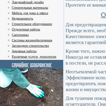
Ландшафтный дизайн
Прочтите ее внимат
Строительные материалы
О
Мебель для дома и офиса
Недвижимость
Для предотвращен
Строительное оборудование
Отделочные работы
Прежде всего, нео
Сантехника
Качественное элек
Системы жизнеобеспечения
является гарантие
Загородное строительство
Кроме того, важно
Земляные работы
Никогда не оставл
Различные услуги, технологии
в постели, не расс
Неотъемлемой част
Эффективное испол
предотвратить пожа
жизни и имущества
Для тушения пожар
огнетушители. Они