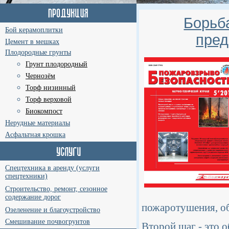
Борьб
Бой керамоплитки
пред
Цемент в мешках
Плодородные грунты
Грунт плодородный
Чернозём
Торф низинный
Торф верховой
Биокомпост
Нерудные материалы
Асфальтная крошка
Спецтехника в аренду (услуги
спецтехники)
Строительство, ремонт, сезонное
содержание дорог
пожаротушения, об
Озеленение и благоустройство
Смешивание почвогрунтов
Второй шаг - это 