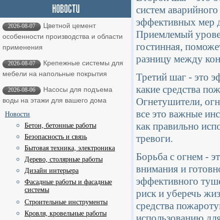
систем аварийного
эффективных мер д
Цветной цемент
2026-08-07
Приемлемый уровен
особенности производства и области
гостинная, поможе
применения
разницу между ко
Крепежные системы для
2026-08-07
мебели на напольные покрытия
Третий шаг - это 
какие средства по
Насосы для подъема
2026-08-06
Огнетушители, огн
воды на этажи для вашего дома
все это важные инс
Новости
как правильно испо
Бетон, бетонные работы
тревоги.
Безопасность и связь
Бытовая техника, электроника
Борьба с огнем - э
Дерево, столярные работы
внимания и готовн
Дизайн интерьера
эффективного туш
Фасадные работы и фасадные
системы
риск и уберечь жиз
Строительные инструменты
средства пожароту
Кровля, кровельные работы
использованию для