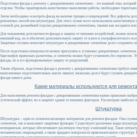
Подготовка фасада к ремонту с декоративными элементами – это важный этап, который 
отделки. Чтобы гарантировать качественное выполнение работы, необходимо тщательно
Затем необходимо осмотреть фасад на наличие трещин и повреждений. Все дефекты до
ремонтных смесей или штукатурки. Для этого лучше всего использовать качественную 
основой для дальнейшей отделки декоративными элементами, такими как молдинги или
Для повышения долговечности фасада и защиты от внешних воздействий, можно исполь
внешний вид, но и обеспечит дополнительную защиту от влаги и ультрафиолетового изл
Защитные составы помогают штукатурке и декоративным элементам долго сохранять св
После подготовки поверхности можно приступить к установке декоративных элементов.
барельефов правильно размечены, и элементы можно будет установить без перекосов. Э
фасада, но и его функциональную защиту от разрушений.
Таким образом, подготовка фасада к ремонту с декоративными элементами требует вни
выполненных подготовительных шагов зависит, насколько долго будут служить декорати
фасаде вашего дома.
Какие материалы используются для ремонта
Для выполнения ремонта фасадов с декоративными элементами важно правильно выбрать
эстетический эффект, но и защитят здание от внешних факторов. Рассмотрим наиболее 
Штукатурка
Штукатурка – один из основополагающих материалов для ремонта фасадов. Она служит
элементов, так и выполняет защитные функции. Существуют различные виды штукатурки
венецианская, которые обеспечивают различную текстуру и внешний вид. Такие штука
механических повреждений, а также придают поверхности привлекательную структуру. 
соответствовать климатическим условиям и архитектурному стилю здания.