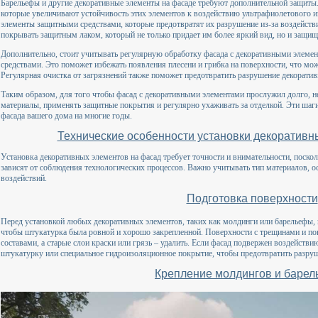
Барельефы и другие декоративные элементы на фасаде требуют дополнительной защиты
которые увеличивают устойчивость этих элементов к воздействию ультрафиолетового и
элементы защитными средствами, которые предотвратят их разрушение из-за воздейст
покрывать защитным лаком, который не только придает им более яркий вид, но и защища
Дополнительно, стоит учитывать регулярную обработку фасада с декоративными элем
средствами. Это поможет избежать появления плесени и грибка на поверхности, что мож
Регулярная очистка от загрязнений также поможет предотвратить разрушение декорати
Таким образом, для того чтобы фасад с декоративными элементами прослужил долго, 
материалы, применять защитные покрытия и регулярно ухаживать за отделкой. Эти шаги
фасада вашего дома на многие годы.
Технические особенности установки декоративн
Установка декоративных элементов на фасад требует точности и внимательности, посколь
зависят от соблюдения технологических процессов. Важно учитывать тип материалов, о
воздействий.
Подготовка поверхности
Перед установкой любых декоративных элементов, таких как молдинги или барельефы,
чтобы штукатурка была ровной и хорошо закрепленной. Поверхности с трещинами и п
составами, а старые слои краски или грязь – удалить. Если фасад подвержен воздейств
штукатурку или специальное гидроизоляционное покрытие, чтобы предотвратить разру
Крепление молдингов и баре