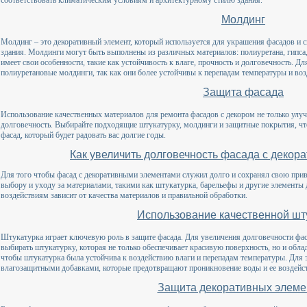
Молдинг
Молдинг – это декоративный элемент, который используется для украшения фасадов и
здания. Молдинги могут быть выполнены из различных материалов: полиуретана, гипса,
имеет свои особенности, такие как устойчивость к влаге, прочность и долговечность. 
полиуретановые молдинги, так как они более устойчивы к перепадам температуры и во
Защита фасада
Использование качественных материалов для ремонта фасадов с декором не только улуч
долговечность. Выбирайте подходящие штукатурку, молдинги и защитные покрытия, чт
фасад, который будет радовать вас долгие годы.
Как увеличить долговечность фасада с деко
Для того чтобы фасад с декоративными элементами служил долго и сохранял свою прив
выбору и уходу за материалами, такими как штукатурка, барельефы и другие элементы 
воздействиям зависит от качества материалов и правильной обработки.
Использование качественной шт
Штукатурка играет ключевую роль в защите фасада. Для увеличения долговечности фа
выбирать штукатурку, которая не только обеспечивает красивую поверхность, но и об
чтобы штукатурка была устойчива к воздействию влаги и перепадам температуры. Для э
влагозащитными добавками, которые предотвращают проникновение воды и ее воздейст
Защита декоративных элеме