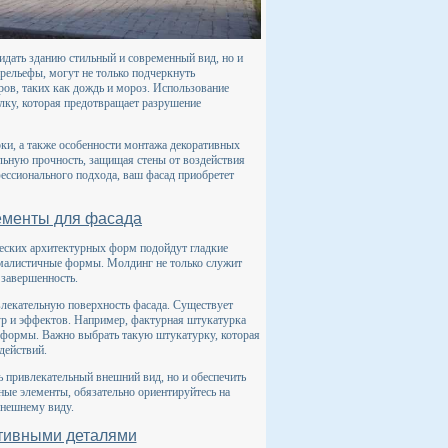
идать зданию стильный и современный вид, но и
рельефы, могут не только подчеркнуть
ров, таких как дождь и мороз. Использование
лку, которая предотвращает разрушение
рки, а также особенности монтажа декоративных
льную прочность, защищая стены от воздействия
ссионального подхода, ваш фасад приобретет
ементы для фасада
еских архитектурных форм подойдут гладкие
ималистичные формы. Молдинг не только служит
 завершенность.
влекательную поверхность фасада. Существует
ур и эффектов. Например, фактурная штукатурка
 и формы. Важно выбрать такую штукатурку, которая
действий.
ь привлекательный внешний вид, но и обеспечить
ые элементы, обязательно ориентируйтесь на
внешнему виду.
тивными деталями