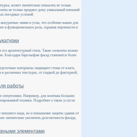
турка, может значительно повысить не только
ементы не только придают дому уникальный внешний
ных погодных условий.
аккуратные линии и углы, что особенно важно для
 но и функциональную роль, скрывая неровности и
укатурки
я его архитектурный стиль. Такие элементы можно
ам. Благодаря барельефам фасад становится более
отделочные материалы защищают стены от влаги,
в различных текстурах, от гладкой до фактурной,
для работы
ие спецтехники. Например, для монтажа больших
изированной техники. Подробнее о таких услугах
е внешнего вида, но и повышение защиты здания от
о значительно увеличить долговечность фасада,
тивными элементами