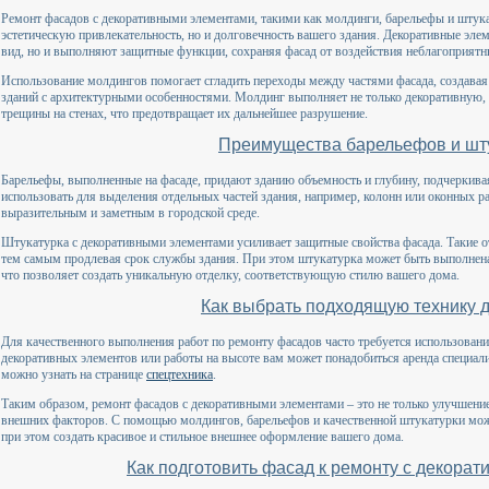
Ремонт фасадов с декоративными элементами, такими как молдинги, барельефы и штука
эстетическую привлекательность, но и долговечность вашего здания. Декоративные эл
вид, но и выполняют защитные функции, сохраняя фасад от воздействия неблагоприят
Использование молдингов помогает сгладить переходы между частями фасада, создавая 
зданий с архитектурными особенностями. Молдинг выполняет не только декоративную,
трещины на стенах, что предотвращает их дальнейшее разрушение.
Преимущества барельефов и шт
Барельефы, выполненные на фасаде, придают зданию объемность и глубину, подчеркива
использовать для выделения отдельных частей здания, например, колонн или оконных р
выразительным и заметным в городской среде.
Штукатурка с декоративными элементами усиливает защитные свойства фасада. Такие 
тем самым продлевая срок службы здания. При этом штукатурка может быть выполнена 
что позволяет создать уникальную отделку, соответствующую стилю вашего дома.
Как выбрать подходящую технику 
Для качественного выполнения работ по ремонту фасадов часто требуется использован
декоративных элементов или работы на высоте вам может понадобиться аренда специал
можно узнать на странице
спецтехника
.
Таким образом, ремонт фасадов с декоративными элементами – это не только улучшени
внешних факторов. С помощью молдингов, барельефов и качественной штукатурки можн
при этом создать красивое и стильное внешнее оформление вашего дома.
Как подготовить фасад к ремонту с декора