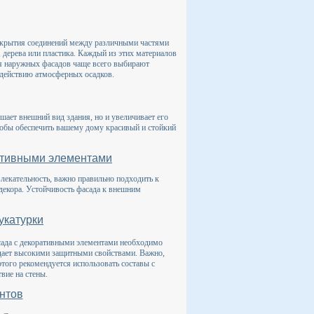
 скрытия соединений между различными частями
 дерева или пластика. Каждый из этих материалов
Для наружных фасадов чаще всего выбирают
здействию атмосферных осадков.
шает внешний вид здания, но и увеличивает его
обы обеспечить вашему дому красивый и стойкий
ративными элементами
лекательность, важно правильно подходить к
декора. Устойчивость фасада к внешним
укатурки
сада с декоративными элементами необходимо
ладает высокими защитными свойствами. Важно,
того рекомендуется использовать составы с
вие на стены.
нтов