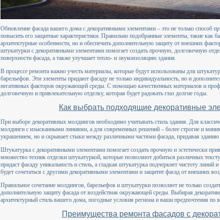
Обновление фасада вашего дома с декоративными элементами – это не только способ пр
повысить его защитные характеристики. Правильно подобранные элементы, такие как ба
архитектурные особенности, но и обеспечить дополнительную защиту от внешних факто
штукатурки с декоративными элементами помогает создать прочную, долговечную отде
поверхности фасада, а также улучшает тепло- и звукоизоляцию здания.
В процессе ремонта важно учесть материалы, которые будут использованы для штукату
барельефов. Эти элементы придают фасаду не только индивидуальность, но и дополните
негативных факторов окружающей среды. С помощью качественных материалов и профе
долговечную и привлекательную отделку, которая будет радовать глаз долгие годы.
Как выбрать подходящие декоративные эл
При выборе декоративных молдингов необходимо учитывать стиль здания. Для классич
молдинги с изысканными линиями, а для современных решений – более строгие и мин
украшением, но и скрывает стыки между различными частями фасада, придавая зданию
Штукатурка с декоративными элементами помогает создать прочную и эстетически при
множество техник отделки штукатуркой, которые позволяют добиться различных текст
придаст фасаду уникальность и стиль, а гладкая штукатурка подчеркнет чистоту линий
будет сочетаться с другими декоративными элементами и защитит фасад от внешних воз
Правильное сочетание молдингов, барельефов и штукатурки позволяет не только создат
дополнительную защиту фасада от воздействия окружающей среды. Выбирая декоративн
архитектурный стиль вашего дома, погодные условия региона и ваши предпочтения по 
Преимущества ремонта фасадов с декора