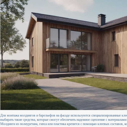
Для монтажа молдингов и барельефов на фасаде используются специализированные кле
выбирать такие средства, которые смогут обеспечить надежное сцепление с материалами
Молдинги из полиуретана, гипса или пластика крепятся с помощью клеевых составов, к