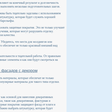
влияет на конечный результат и долговечность
 выполнить несколько подготовительных шагов.
лжны быть тщательно заделаны с использованием
штукатурку, которая будет служить хорошей
 барельефы.
зовать защитные покрытия. Это не только улучшит
учения, которые могут разрушить отделку.
ои качества.
 Убедитесь, что места для молдингов или
то обеспечит не только красивый внешний вид
мательности и тщательной работы. От правильно
вные элементы и как они будут смотреться на
 фасадов с декором
 материалы, которые обеспечат не только
популярные материалы для такого типа отделки.
 как основой для нанесения декоративных
, такие как декоративная, фактурная и
турные покрытия защищают фасад от влаги и
Важно выбрать штукатурку, которая будет