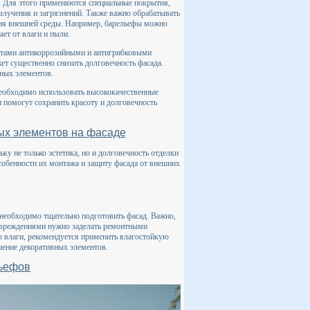
. Для этого применяются специальные покрытия,
злучения и загрязнений. Также важно обрабатывать
вия внешней среды. Например, барельефы можно
ет от влаги и пыли.
ентами антикоррозийными и антигрибковыми
ет существенно снизить долговечность фасада.
вных элементов.
необходимо использовать высококачественные
 помогут сохранить красоту и долговечность
ых элементов на фасаде
ку не только эстетика, но и долговечность отделки
собенности их монтажа и защиту фасада от внешних
 необходимо тщательно подготовить фасад. Важно,
овреждениями нужно заделать ремонтными
ию влаги, рекомендуется применить влагостойкую
шение декоративных элементов.
льефов