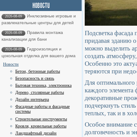
Инклюзивные игровые и
2026-08-09
развлекательные центры для детей
Подсветка фасада 
Правила монтажа
2026-08-09
канализации для бани
придавая зданию 
можно выделить ар
Гидроизоляция и
2026-08-09
создать атмосферу,
цокольная отделка для вашего дома
Особенно это акту
Новости
теряются при недо
Бетон, бетонные работы
Безопасность и связь
Для оптимального 
Бытовая техника, электроника
каждого элемента 
Дерево, столярные работы
декоративные прож
Дизайн интерьера
подчеркнуть стиль
Фасадные работы и фасадные
системы
теплых, так и в хо
Строительные инструменты
Особое внимание с
Кровля, кровельные работы
долговечность и э
Ландшафтный дизайн