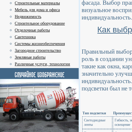
фасада. Выбор пра
Строительные материалы
визуальное воспри
Мебель для дома и офиса
индивидуальность
Недвижимость
Строительное оборудование
Как выбр
Отделочные работы
Сантехника
Системы жизнеобеспечения
Правильный выбор 
Загородное строительство
Земляные работы
роль в создании у
Различные услуги, технологии
такие как окна, к
значительно улучш
индивидуальность.
подсветки был не 
Тип подсветки
Преимущес
Светодиодные
Гибкость, 
ленты
освещение