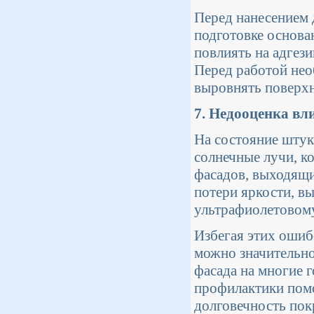
Перед нанесением 
подготовке основа
повлиять на адгез
Перед работой нео
выровнять поверхн
7. Недооценка в
На состояние штука
солнечные лучи, к
фасадов, выходящи
потери яркости, в
ультрафиолетовому
Избегая этих ошиб
можно значительно
фасада на многие 
профилактики помо
долговечность пок