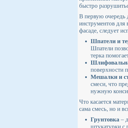
быстро разрушитьс
В первую очередь 
инструментов для 
фасаде, следует ис
Шпатели и т
Шпатели позво
терка помогае
Шлифовальн
поверхности п
Мешалки и с
смеси, что пр
нужную консис
Что касается матер
сама смесь, но и в
Грунтовка
– д
штукатурки с 