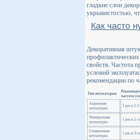
гладкие слои деко
укрывистостью, чт
Как часто н
Декоративная штук
профилактических 
свойств. Частота п
условий эксплуата
рекомендации по ч
Рекоменду
Тип штукатурки
частота ух
Акриловая
1 раз в 2-3
штукатурка
Минеральная
1 раз в 2 г
штукатурка
Силиконовая
1 раз в 3 г
штукатурка