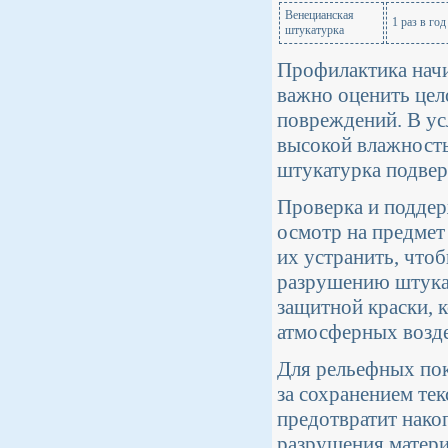
Венецианская
1 раз в год
штукатурка
Профилактика начи
важно оценить цел
повреждений. В ус
высокой влажность
штукатурка подвер
Проверка и поддер
осмотр на предмет
их устранить, что
разрушению штукат
защитной краски, 
атмосферных возде
Для рельефных пок
за сохранением те
предотвратит накоп
разрушения матери