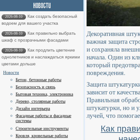
Как создать безопасный
2026-08-10
водоем для вашего участка
Декоративная штука
Как правильно выбрать
2026-08-10
шкаф с прозрачными фасадами
важная защита стр
и сохраняла внешни
Как продлить цветение
2026-08-10
начала. Один из к
однолетников и наслаждаться яркими
который предотвра
цветами дольше
повреждения.
Новости
Бетон, бетонные работы
Защита штукатурки
Безопасность и связь
зависит от качест
Бытовая техника, электроника
Правильная обрабо
Дерево, столярные работы
штукатурки, но и 
Дизайн интерьера
лучей, что помогае
Фасадные работы и фасадные
системы
Как прав
Строительные инструменты
Кровля, кровельные работы
нане