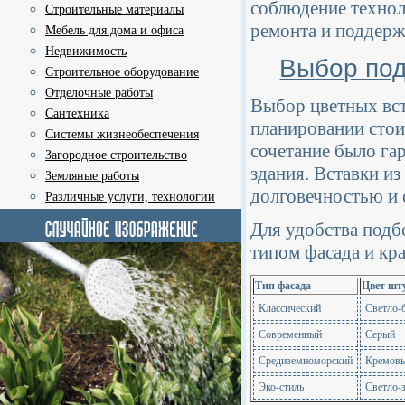
соблюдение техно
Строительные материалы
ремонта и поддерж
Мебель для дома и офиса
Недвижимость
Выбор под
Строительное оборудование
Отделочные работы
Выбор цветных вст
Сантехника
планировании стои
Системы жизнеобеспечения
сочетание было га
Загородное строительство
здания. Вставки и
Земляные работы
долговечностью и 
Различные услуги, технологии
Для удобства подб
типом фасада и кра
Тип фасада
Цвет шт
Классический
Светло-
Современный
Серый
Средиземноморский
Кремов
Эко-стиль
Светло-