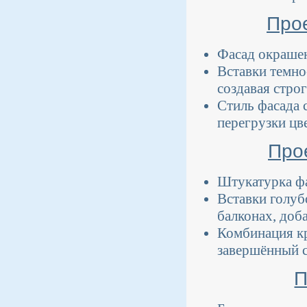
Про
Фасад окрашен
Вставки темно
создавая стро
Стиль фасада 
перегрузки цв
Про
Штукатурка фа
Вставки голуб
балконах, доба
Комбинация кр
завершённый с
П