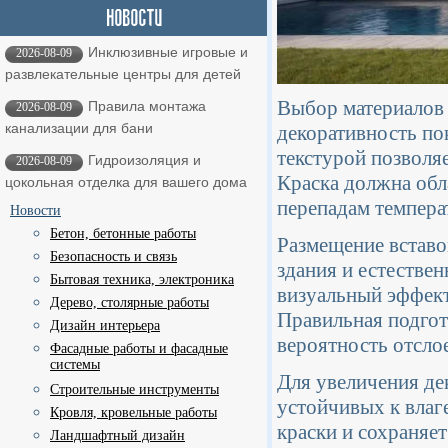
Инклюзивные игровые и
2026-08-09
развлекательные центры для детей
Выбор материалов 
Правила монтажа
2026-08-09
канализации для бани
декоративность по
текстурой позволяе
Гидроизоляция и
2026-08-09
Краска должна обл
цокольная отделка для вашего дома
перепадам темпера
Новости
Бетон, бетонные работы
Размещение вставо
Безопасность и связь
здания и естестве
Бытовая техника, электроника
визуальный эффект
Дерево, столярные работы
Правильная подгот
Дизайн интерьера
вероятность отсло
Фасадные работы и фасадные
системы
Для увеличения де
Строительные инструменты
устойчивых к влаг
Кровля, кровельные работы
краски и сохраняет
Ландшафтный дизайн