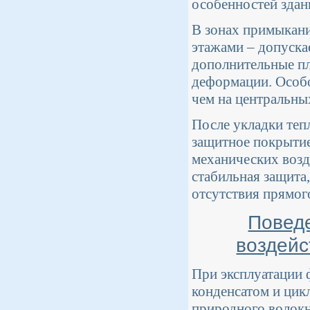
особенностей здан
В зонах примыкани
этажами – допуска
дополнительные п
деформации. Особо
чем на центральны
После укладки теп
защитное покрытие
механических возд
стабильная защита,
отсутствия прямог
Поведе
воздейс
При эксплуатации 
конденсатом и цик
природного волокн