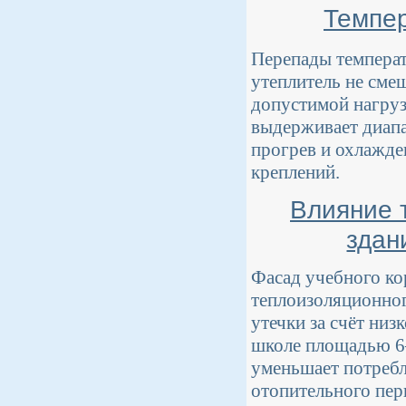
Темпер
Перепады темпера
утеплитель не сме
допустимой нагруз
выдерживает диапаз
прогрев и охлажде
креплений.
Влияние 
здан
Фасад учебного ко
теплоизоляционног
утечки за счёт ни
школе площадью 6
уменьшает потребл
отопительного пер