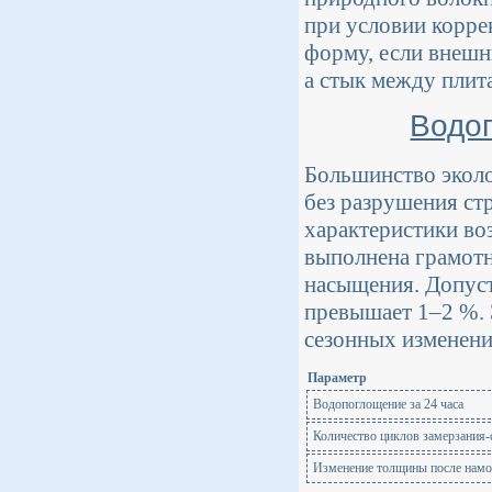
при условии корре
форму, если внешн
а стык между плита
Водо
Большинство экол
без разрушения с
характеристики во
выполнена грамотн
насыщения. Допуст
превышает 1–2 %. Э
сезонных изменени
Параметр
Водопоглощение за 24 часа
Количество циклов замерзания-
Изменение толщины после намо