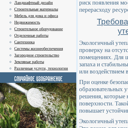
риск появления мо
Ландшафтный дизайн
перерасходу ресур
Строительные материалы
Мебель для дома и офиса
Требова
Недвижимость
ут
Строительное оборудование
Отделочные работы
Экологичный утепл
Сантехника
Системы жизнеобеспечения
проверку на отсут
Загородное строительство
помещениях. Для ш
Земляные работы
запаха и стабильн
Различные услуги, технологии
или воздействием 
При оценке безопа
образовательных 
решения, которые 
поверхности. Тако
повышает устойчив
Экологичный утепл