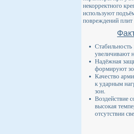
некорректного кре
используют подъё
повреждений плит 
Фак
Стабильность 
увеличивают н
Надёжная защи
формируют зо
Качество арми
к ударным наг
зон.
Воздействие с
высокая темп
отсутствии св