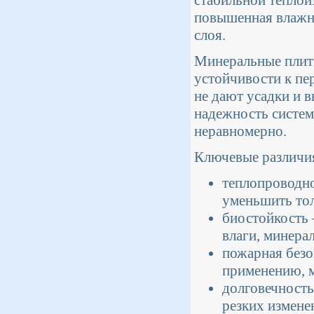
стабильной теплоиз
повышенная влажно
слоя.
Минеральные плит
устойчивости к пе
не дают усадки и 
надежность систем 
неравномерно.
Ключевые различия
теплопроводно
уменьшить то
биостойкость 
влаги, минера
пожарная безо
применению, м
долговечность
резких измене