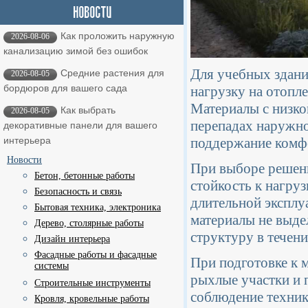
Как проложить наружную
2026-08-06
канализацию зимой без ошибок
Для учебных здани
Средние растения для
2026-08-05
бордюров для вашего сада
нагрузку на отопле
Материалы с низко
Как выбрать
2026-08-05
перепадах наружно
декоративные панели для вашего
поддержание комф
интерьера
Новости
При выборе решени
Бетон, бетонные работы
стойкость к нагру
Безопасность и связь
длительной эксплу
Бытовая техника, электроника
материалы не выде
Дерево, столярные работы
структуру в течени
Дизайн интерьера
Фасадные работы и фасадные
При подготовке к 
системы
рыхлые участки и 
Строительные инструменты
соблюдение техник
Кровля, кровельные работы