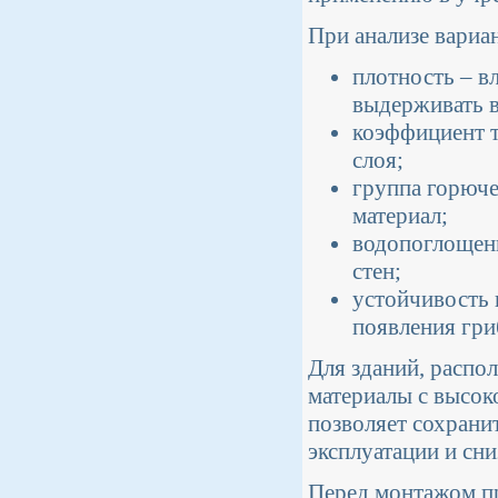
При анализе вариа
плотность – в
выдерживать в
коэффициент 
слоя;
группа горюче
материал;
водопоглощен
стен;
устойчивость 
появления гри
Для зданий, распо
материалы с высок
позволяет сохрани
эксплуатации и сни
Перед монтажом пр