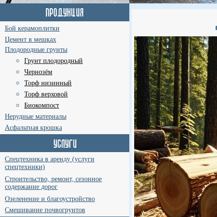
Бой керамоплитки
Цемент в мешках
Плодородные грунты
Грунт плодородный
Чернозём
Торф низинный
Торф верховой
Биокомпост
Нерудные материалы
Асфальтная крошка
Спецтехника в аренду (услуги
спецтехники)
Строительство, ремонт, сезонное
содержание дорог
Озеленение и благоустройство
Смешивание почвогрунтов