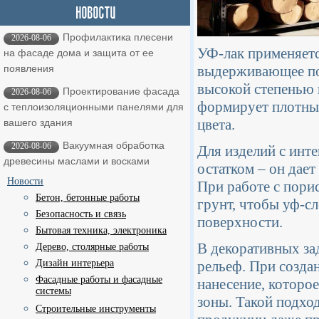
Профилактика плесени
2026-08-06
УФ-лак применяется
на фасаде дома и защита от ее
выдерживающее пос
появления
высокой степенью 
Проектирование фасада
2026-08-06
формирует плотный
с теплоизоляционными панелями для
цвета.
вашего здания
Вакуумная обработка
2026-08-06
Для изделий с инт
древесины маслами и восками
остатком – он дает
Новости
При работе с пори
Бетон, бетонные работы
грунт, чтобы уф-с
Безопасность и связь
поверхности.
Бытовая техника, электроника
В декоративных за
Дерево, столярные работы
рельеф. При созда
Дизайн интерьера
Фасадные работы и фасадные
нанесение, которое
системы
зоны. Такой подхо
Строительные инструменты