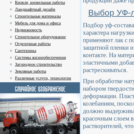
продукции даже пр
Кровля, кровельные работы
Ландшафтный дизайн
Выбор УФ-л
Строительные материалы
Мебель для дома и офиса
Подбор уф-состава
Недвижимость
характера нагрузк
Строительное оборудование
применяют лак с п
Отделочные работы
защитной пленки и
Сантехника
контакте. На мате
Системы жизнеобеспечения
эластичными доба
Загородное строительство
растрескиваться.
Земляные работы
Различные услуги, технологии
При обработке нат
набором твердости
деформации. Пласт
колебаниям, поско
должно выдерживат
красочным слоем 
растворителей, чт