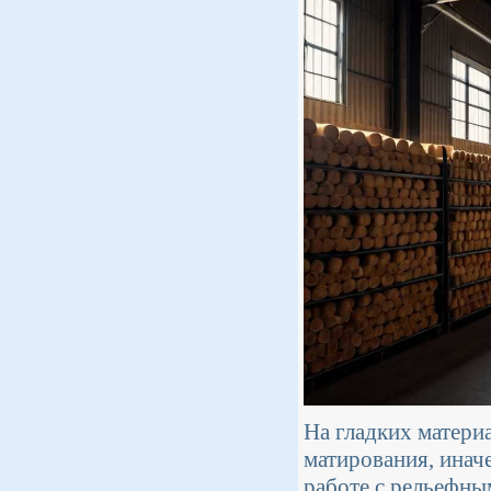
На гладких матери
матирования, инач
работе с рельефны