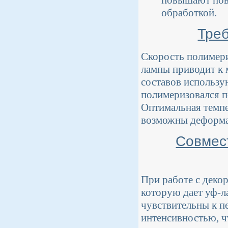
повышают пов
обработкой.
Треб
Скорость полимери
лампы приводит к 
составов использу
полимеризовался п
Оптимальная темпе
возможны деформац
Совмес
При работе с деко
которую дает уф-л
чувствительны к п
интенсивностью, ч