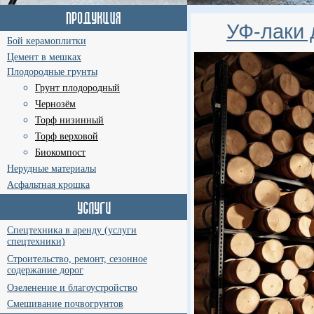
УФ-лаки 
Бой керамоплитки
Цемент в мешках
Плодородные грунты
Грунт плодородный
Чернозём
Торф низинный
Торф верховой
Биокомпост
Нерудные материалы
Асфальтная крошка
Спецтехника в аренду (услуги
спецтехники)
Строительство, ремонт, сезонное
содержание дорог
Озеленение и благоустройство
Смешивание почвогрунтов