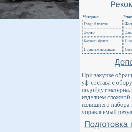
Реко
Материал
Реко
Гладкий пластик
Жест
Дерево
Элас
Картон и бумага
Низк
Пористые материалы
Сост
Доп
При закупке обращ
уф-состава с обор
подойдут материал
изделием сложной 
излишнего набора 
управляемый резул
Подготовка 