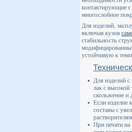
необходимости уси
контактирующие с
многослойное пок
Для изделий, эксп
включая кузов
сам
стабильность стру
модифицированным
устойчивую к темп
Техничес
Для изделий 
лак с высокой
скольжение и 
Если изделие 
составы с уве
растворителям
При печати на