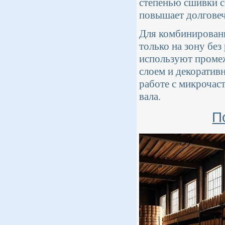
степенью сшивки с
повышает долговеч
Для комбинированн
только на зону без
используют промеж
слоем и декоратив
работе с микрочас
вала.
П