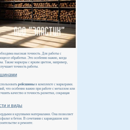
обходима высокая точность. Для работы с
оцессе обработки. Это особенно важно, когда
ры. Также маркеры с ярким цветом, например,
улучшает точность работы.
сшинами
использовать
рейсшины
в комплекте с маркерами.
ий, что особенно важно при работе с металлом или
учшить качество и точность разметки, сокращая
сти и виды
твердыми и крупными материалами. Она позволяет
 асфальт и бетон. В сочетании с карандашом или
роительстве и ремонте.