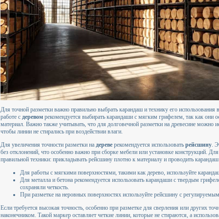
Для точной разметки важно правильно выбрать карандаш и технику его использования в
работе с
деревом
рекомендуется выбирать карандаши с мягким грифелем, так как они ос
материал. Важно также учитывать, что для долговечной разметки на древесине можно 
чтобы линии не стирались при воздействии влаги.
Для увеличения точности разметки на
дереве
рекомендуется использовать
рейсшину
. 
без отклонений, что особенно важно при сборке мебели или установке конструкций. Дл
правильной техники: прикладывать рейсшину плотно к материалу и проводить карандаш 
Для работы с мягкими поверхностями, такими как дерево, используйте каранда
Для металла и бетона рекомендуется использовать карандаши с твердым грифел
сохраняли четкость.
При разметке на неровных поверхностях используйте рейсшину с регулируемым
Если требуется высокая точность, особенно при разметке для сверления или других то
наконечником. Такой маркер оставляет четкие линии, которые не стираются, а использ