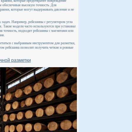
краями, которые предотвратят повреждение
ом обеспечивая высокую точность. Для
аями, которые могут выдерживать давление и не
х задач. Например, рейсшины с регулятором угла
х. Такие модели часто используются при установке
кая точность, подходят рейсшины с магнитами или
ия.
очетаться с выбранным инструментом для разметки,
том рейсшина позволит получить четкие и ровные
чной разметки