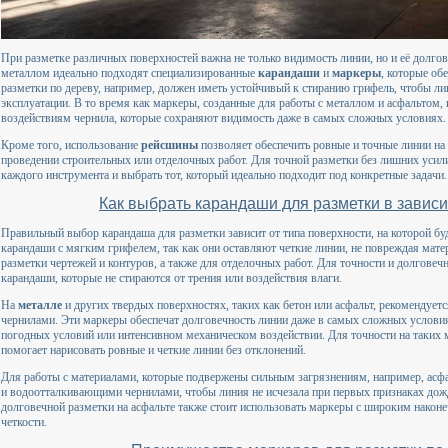
При разметке различных поверхностей важна не только видимость линии, но и её долгов
металлом идеально подходят специализированные
карандаши
и
маркеры
, которые об
разметки по дереву, например, должен иметь устойчивый к стиранию грифель, чтобы л
эксплуатации. В то время как маркеры, созданные для работы с металлом и асфальтом,
воздействиям чернила, которые сохраняют видимость даже в самых сложных условиях.
Кроме того, использование
рейсшины
позволяет обеспечить ровные и точные линии на
проведении строительных или отделочных работ. Для точной разметки без лишних усил
каждого инструмента и выбрать тот, который идеально подходит под конкретные задачи.
Как выбрать карандаши для разметки в завис
Правильный выбор карандаша для разметки зависит от типа поверхности, на которой бу
карандаши с мягким грифелем, так как они оставляют четкие линии, не повреждая мате
разметки чертежей и контуров, а также для отделочных работ. Для точности и долговеч
карандаши, которые не стираются от трения или воздействия влаги.
На
металле
и других твердых поверхностях, таких как бетон или асфальт, рекомендует
чернилами. Эти маркеры обеспечат долговечность линии даже в самых сложных услови
погодных условий или интенсивном механическом воздействии. Для точности на таких 
помогает нарисовать ровные и четкие линии без отклонений.
Для работы с материалами, которые подвержены сильным загрязнениям, например, асфа
и водоотталкивающими чернилами, чтобы линия не исчезала при первых признаках дожд
долговечной разметки на асфальте также стоит использовать маркеры с широким наконе
четкости.