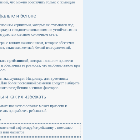
нений, что можно обеспечить только с помощью
фальте и бетоне
ловиям чернилами, которые не стираются под
 маркеры с водоотталкивающими и устойчивыми к
атурах или сильном солнечном свете.
еры с тонким наконечником, которые обеспечат
ета, такие как желтый, белый или оранжевый,
тать с
рейсшиной
, которая позволит провести
и обеспечить ее ровность, что особенно важно при
роль.
ия эксплуатации. Например, для временных
 Для более постоянной разметки следует выбирать
ьного воздействия внешних факторов.
 и как их избежать
равильное использование может привести к
гать при работе с рейсшиной:
е
разметкой зафиксируйте рейсшину с помощью
в или магнитов