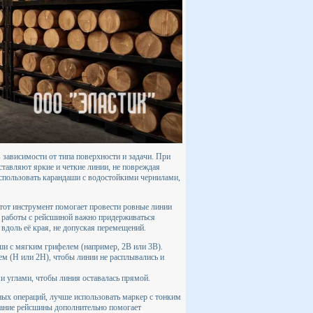
 зависимости от типа поверхности и задачи. При
тавляют яркие и четкие линии, не повреждая
использовать карандаши с водостойкими чернилами,
Этот инструмент помогает провести ровные линии
я работы с рейсшиной важно придерживаться
вдоль её края, не допуская перемещений.
ши с мягким грифелем (например, 2B или 3B).
ем (H или 2H), чтобы линии не расплывались и
и углами, чтобы линия оставалась прямой.
чных операций, лучше использовать маркер с тонким
ование рейсшины дополнительно помогает