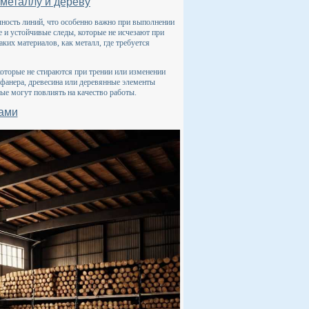
металлу и дереву
ность линий, что особенно важно при выполнении
 и устойчивые следы, которые не исчезают при
ких материалов, как металл, где требуется
оторые не стираются при трении или изменении
 фанера, древесина или деревянные элементы
ые могут повлиять на качество работы.
рами