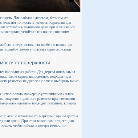
ечность. Для работы с деревом, бетоном или
еспечивают точность и четкость. Карандаш для
инии оставались видимыми даже при интенсивной
 имеют яркие, устойчивые к влаге и внешним
 любых поверхностях, что особенно важно при
ий и ошибок важно учитывать характеристики
имости от поверхности
дет проводиться работа. Для
дерева
оптимальны
риал. Такие карандаши идеально подходят для
ности разметки на древесине важно выбирать такие
ся использовать маркеры с устойчивыми к влаге
ях, сохраняя видимость разметки при изменении
материалах идеально подходит рейсшина, которая
льт, лучше использовать маркеры с ярким цветом
я или грязи. При этом важно помнить, что для
чником, чтобы избежать потери точности и