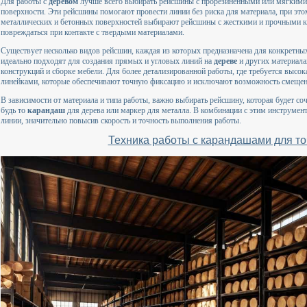
Для работы с
деревом
лучше всего выбирать рейсшины с прорезиненными или мягкими 
поверхности. Эти рейсшины помогают провести линии без риска для материала, при эт
металлических и бетонных поверхностей выбирают рейсшины с жесткими и прочными кр
повреждаться при контакте с твердыми материалами.
Существует несколько видов рейсшин, каждая из которых предназначена для конкретны
идеально подходят для создания прямых и угловых линий на
дереве
и других материала
конструкций и сборке мебели. Для более детализированной работы, где требуется высо
линейками, которые обеспечивают точную фиксацию и исключают возможность смещен
В зависимости от материала и типа работы, важно выбирать рейсшину, которая будет с
будь то
карандаш
для дерева или маркер для металла. В комбинации с этим инструмен
линии, значительно повысив скорость и точность выполнения работы.
Техника работы с карандашами для то