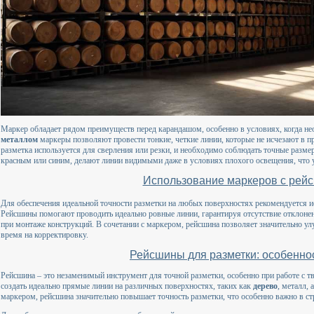
Маркер обладает рядом преимуществ перед карандашом, особенно в условиях, когда не
металлом
маркеры позволяют провести тонкие, четкие линии, которые не исчезают в пр
разметка используется для сверления или резки, и необходимо соблюдать точные разме
красным или синим, делают линии видимыми даже в условиях плохого освещения, что 
Использование маркеров с рей
Для обеспечения идеальной точности разметки на любых поверхностях рекомендуется 
Рейсшины помогают проводить идеально ровные линии, гарантируя отсутствие отклонен
при монтаже конструкций. В сочетании с маркером, рейсшина позволяет значительно ул
время на корректировку.
Рейсшины для разметки: особенно
Рейсшина – это незаменимый инструмент для точной разметки, особенно при работе с 
создать идеально прямые линии на различных поверхностях, таких как
дерево
, металл,
маркером, рейсшина значительно повышает точность разметки, что особенно важно в ст