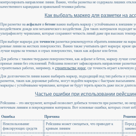
контролировать направление линии. Важно, чтобы разметка не содержала лишних откло
качественного карандаша и правильной техники работы.
Как выбрать маркер для разметки на ас
При разметке на
асфальте
и
бетоне
важно выбрать маркер с устойчивыми к внешним ус
воздействием дождя или механического воздействия. Для таких материалов подходят
ультрафиолету чернилами, которые сохраняют четкость линий даже при высоких темпер
При выборе маркера для
точности
разметки рекомендуется обратить внимание на марк
ровные линии на жестких поверхностях. Важно также учитывать цвет маркера: яркие цв
лучше видны на темных и серых поверхностях, таких как асфальт или бетон.
Для работы с такими твердыми поверхностями, как асфальт и бетон, маркер лучше соче
прямые линии без отклонений. Рейсшина помогает зафиксировать направление разметки 
строительных работах, например, в
строительстве дорог
, где точность играет ключевую 
Для долговечности линии важно выбирать маркер, подходящий под тип работы и услов
разметок, таких как дорожные работы, могут подойти маркеры с быстрым высыханием.
маркеры с устойчивыми чернилами, которые не будут терять яркость даже после длител
Частые ошибки при использовании рейсшины
Рейсшина – это инструмент, который позволяет добиться точности при разметке, но неп
неточным линиям и повреждениям материала. Вот основные ошибки, которых стоит избе
Ошибка
Причина
Решени
Неиспользование
Рейсшина может смещаться, что приводит к
Перед 
фиксирующих средств
кривым линиям
зажимо