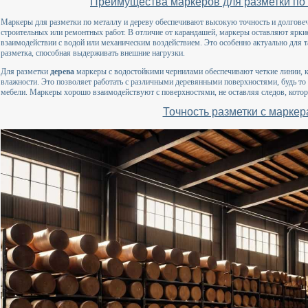
Преимущества маркеров для разметки по 
Маркеры для разметки по металлу и дереву обеспечивают высокую точность и долговеч
строительных или ремонтных работ. В отличие от карандашей, маркеры оставляют яркие
взаимодействии с водой или механическим воздействием. Это особенно актуально для та
разметка, способная выдерживать внешние нагрузки.
Для разметки
дерева
маркеры с водостойкими чернилами обеспечивают четкие линии, к
влажности. Это позволяет работать с различными деревянными поверхностями, будь то
мебели. Маркеры хорошо взаимодействуют с поверхностями, не оставляя следов, котор
Точность разметки с марке