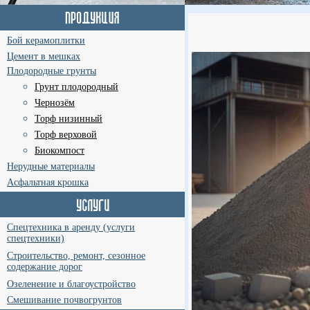
Бой керамоплитки
Цемент в мешках
Плодородные грунты
Грунт плодородный
Чернозём
Торф низинный
Торф верховой
Биокомпост
Нерудные материалы
Асфальтная крошка
Спецтехника в аренду (услуги
спецтехники)
Строительство, ремонт, сезонное
содержание дорог
Озеленение и благоустройство
Смешивание почвогрунтов