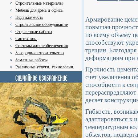
Строительные материалы
Мебель для дома и офиса
Недвижимость
Армирование цемен
Строительное оборудование
повышая прочность
Отделочные работы
по всему объему ц
Сантехника
способствуют укре
Системы жизнеобеспечения
трещин. Благодаря
Загородное строительство
деформациям при н
Земляные работы
Различные услуги, технологии
Прочность цемента
счет увеличения об
способности к со
перераспределяют 
делает конструкци
Гибкость, возника
адаптироваться к 
температурным кол
объектов, подверг