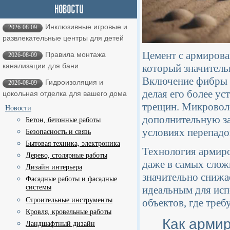
Инклюзивные игровые и
2026-08-09
развлекательные центры для детей
Цемент с армирова
Правила монтажа
2026-08-09
канализации для бани
который значитель
Включение фибры в
Гидроизоляция и
2026-08-09
делая его более у
цокольная отделка для вашего дома
трещин. Микроволо
Новости
дополнительную за
Бетон, бетонные работы
условиях перепадо
Безопасность и связь
Бытовая техника, электроника
Технология армиро
Дерево, столярные работы
даже в самых слож
Дизайн интерьера
значительно снижа
Фасадные работы и фасадные
системы
идеальным для исп
Строительные инструменты
объектов, где тре
Кровля, кровельные работы
Как арми
Ландшафтный дизайн