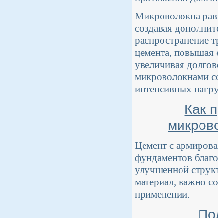
Микроволокна равн
создавая дополнит
распространение т
цемента, повышая 
увеличивая долгов
микроволокнами со
интенсивных нагру
Как 
микров
Цемент с армирова
фундаментов благо
улучшенной структ
материал, важно с
применении.
По