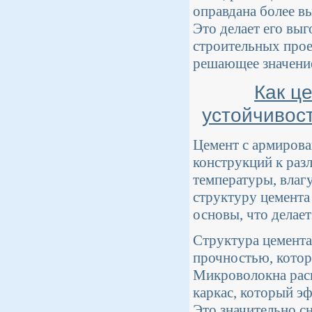
оправдана более в
Это делает его вы
строительных прое
решающее значени
Как ц
устойчивос
Цемент с армирова
конструкций к раз
температуры, влаг
структуру цемента
основы, что делае
Структура цемента
прочностью, котор
Микроволокна расп
каркас, который э
Это значительно с