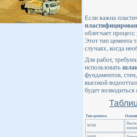
Если важна пластич
пластифицирован
облегчает процесс
Этот тип цемента т
случаях, когда не
Для работ, требую
использовать
шлак
фундаментов, стен,
высокой водооттал
будет возводиться
Таблиц
Тип цемента
Основн
Высока
М500
внешн
М400
Униве