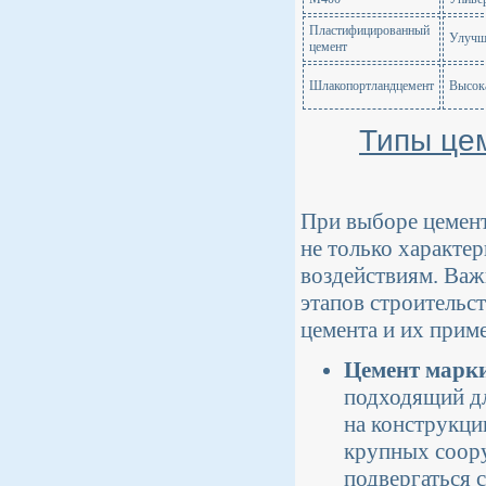
Пластифицированный
Улучше
цемент
Шлакопортландцемент
Высока
Типы цем
При выборе цемент
не только характе
воздействиям. Важ
этапов строительс
цемента и их прим
Цемент марк
подходящий дл
на конструкци
крупных соору
подвергаться 