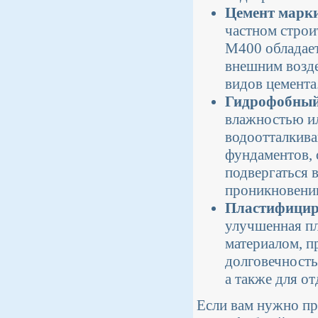
Цемент марк
частном строи
М400 обладает
внешним возде
видов цемента
Гидрофобный
влажностью и
водоотталкива
фундаментов, 
подвергаться 
проникновению
Пластифицир
улучшенная пл
материалом, п
долговечность
а также для о
Если вам нужно п