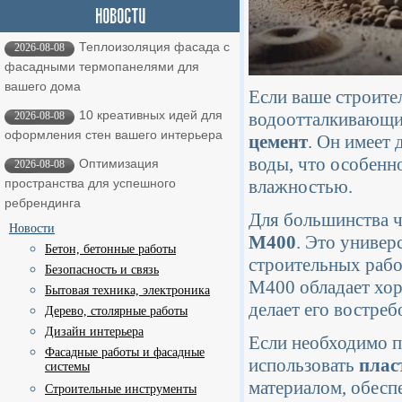
Теплоизоляция фасада с
2026-08-08
фасадными термопанелями для
вашего дома
Если ваше строите
10 креативных идей для
водоотталкивающим
2026-08-08
оформления стен вашего интерьера
цемент
. Он имеет
воды, что особенн
Оптимизация
2026-08-08
влажностью.
пространства для успешного
ребрендинга
Для большинства 
Новости
М400
. Это универ
Бетон, бетонные работы
строительных рабо
Безопасность и связь
М400 обладает хор
Бытовая техника, электроника
делает его востре
Дерево, столярные работы
Дизайн интерьера
Если необходимо п
Фасадные работы и фасадные
использовать
плас
системы
материалом, обесп
Строительные инструменты