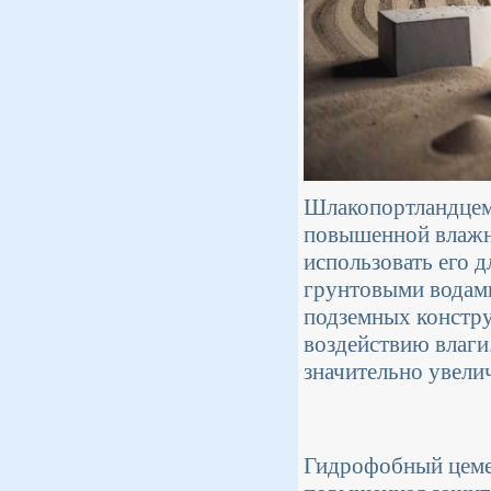
Шлакопортландцеме
повышенной влажн
использовать его д
грунтовыми водами
подземных констру
воздействию влаги
значительно увели
Гидрофобный цемен