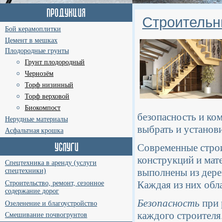
Строительн
Бой керамоплитки
Цемент в мешках
Плодородные грунты
Грунт плодородный
Чернозём
Торф низинный
Торф верховой
Биокомпост
безопасность и ко
Нерудные материалы
выбрать и установ
Асфальтная крошка
Современные стро
конструкций и мат
Спецтехника в аренду (услуги
выполнены из дере
спецтехники)
Каждая из них обл
Строительство, ремонт, сезонное
содержание дорог
Безопасность
при 
Озеленение и благоустройство
каждого строителя
Смешивание почвогрунтов