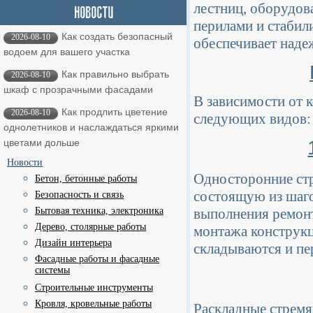
лестниц, оборудо
перилами и стабил
Как создать безопасный
2026-08-10
обеспечивает наде
водоем для вашего участка
Как правильно выбрать
2026-08-10
шкаф с прозрачными фасадами
В зависимости от 
Как продлить цветение
2026-08-10
следующих видов:
однолетников и наслаждаться яркими
цветами дольше
Новости
Односторонние ст
Бетон, бетонные работы
состоящую из шаго
Безопасность и связь
Бытовая техника, электроника
выполнения ремонт
Дерево, столярные работы
монтажа конструкц
Дизайн интерьера
складываются и пе
Фасадные работы и фасадные
системы
Строительные инструменты
Кровля, кровельные работы
Раскладные стремя