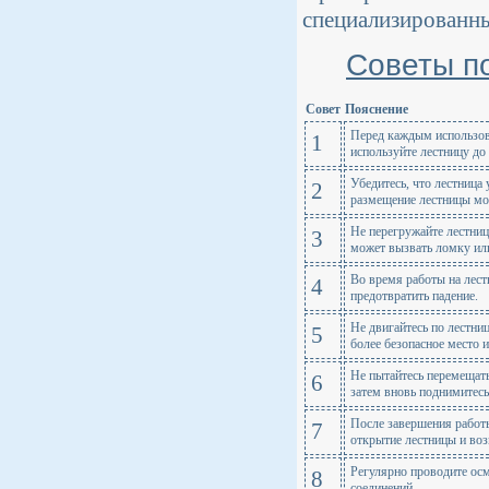
специализированн
Советы п
Совет
Пояснение
Перед каждым использова
1
используйте лестницу до 
Убедитесь, что лестница
2
размещение лестницы мо
Не перегружайте лестни
3
может вызвать ломку ил
Во время работы на лест
4
предотвратить падение.
Не двигайтесь по лестни
5
более безопасное место 
Не пытайтесь перемещать
6
затем вновь поднимитесь
После завершения работы
7
открытие лестницы и во
Регулярно проводите осм
8
соединений.