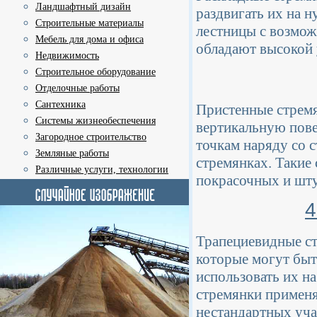
Ландшафтный дизайн
раздвигать их на 
Строительные материалы
лестницы с возмож
Мебель для дома и офиса
обладают высокой
Недвижимость
Строительное оборудование
Отделочные работы
Сантехника
Пристенные стремя
Системы жизнеобеспечения
вертикальную пове
Загородное строительство
точкам наряду со 
Земляные работы
стремянках. Такие
Различные услуги, технологии
покрасочных и шту
4
Трапециевидные ст
которые могут быт
использовать их н
стремянки применя
нестандартных уча