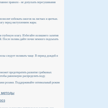
лавное правило - не допускать пересушивания
позволит избежать ожогов на листьях и цветках.
лагу перед наступлением жары.
и глубокую влагу. Избегайте излишнего залития
ий. После полива дайте почве немного подсыхать
розы следует поливать чаще. В период дождей и
 поможет предотвратить развитие грибковых
чтобы равномерно распределить воду.
ивыми розами. Поддерживайте оптимальный режим
и методы
роз