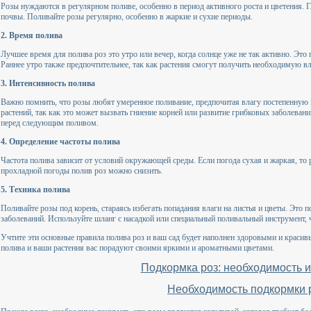
Розы нуждаются в регулярном поливе, особенно в период активного роста и цветения. Г
почвы. Поливайте розы регулярно, особенно в жаркие и сухие периоды.
2. Время полива
Лучшее время для полива роз это утро или вечер, когда солнце уже не так активно. Это 
Раннее утро также предпочтительнее, так как растения смогут получить необходимую в
3. Интенсивность полива
Важно помнить, что розы любят умеренное поливание, предпочитая влагу постепенную 
растений, так как это может вызвать гниение корней или развитие грибковых заболеван
перед следующим поливом.
4. Определение частоты полива
Частота полива зависит от условий окружающей среды. Если погода сухая и жаркая, то 
прохладной погоды полив роз можно снизить.
5. Техника полива
Поливайте розы под корень, стараясь избегать попадания влаги на листья и цветы. Это
заболеваний. Используйте шланг с насадкой или специальный поливальный инструмент, 
Учтите эти основные правила полива роз и ваш сад будет наполнен здоровыми и крас
полива и ваши растения вас порадуют своими яркими и ароматными цветами.
Подкормка роз: необходимость 
Необходимость подкормки 