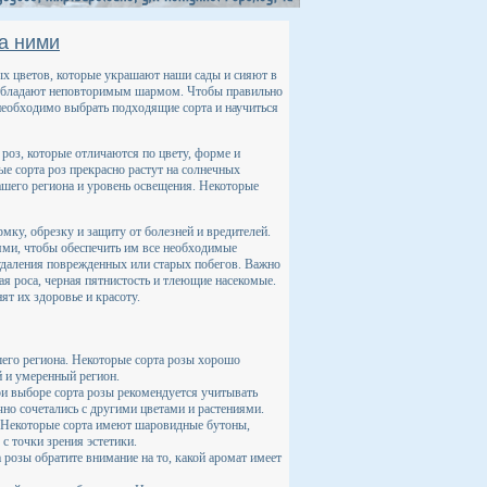
за ними
х цветов, которые украшают наши сады и сияют в
и обладают неповторимым шармом. Чтобы правильно
 необходимо выбрать подходящие сорта и научиться
роз, которые отличаются по цвету, форме и
е сорта роз прекрасно растут на солнечных
ашего региона и уровень освещения. Некоторые
мку, обрезку и защиту от болезней и вредителей.
ми, чтобы обеспечить им все необходимые
 удаления поврежденных или старых побегов. Важно
ая роса, черная пятнистость и тлеющие насекомые.
т их здоровье и красоту.
его региона. Некоторые сорта розы хорошо
 и умеренный регион.
и выборе сорта розы рекомендуется учитывать
о сочетались с другими цветами и растениями.
. Некоторые сорта имеют шаровидные бутоны,
с точки зрения эстетики.
 розы обратите внимание на то, какой аромат имеет