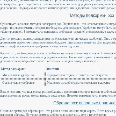
Прежде всего, необходимо понимать, что розы являются культурой, которая требует бо
полноценного роста и развития. В почве, особенно на неплодородных участках, может 
для растений. Подкормка позволяет компенсировать эти недостатки и обеспечить розам 
Методы подкормки роз
Существует несколько методов подкормки роз. Один из них – это использование минера
макро- и микроэлементы, которые необходимы для роста роз. Удобрения могут быть р
таблетированной. Рекомендуется применять удобрения на ранней стадии весны, а также 
Другим методом подкормки является использование органических удобрений. Они, в от
длительным эффектом и медленно высвобождают питательные вещества. Для подкормки
навоз, торф, органические удобрения в виде пеллет и другие.
Кроме того, необходимо учитывать особенности почвы и погодные условия. Некоторые 
подкормки, особенно на низкоплодородных почвах. Также необходимо учитывать погодн
дополнительной подкормке после длительных периодов дождей или засухи.
Метод подкормки
Описание
Минеральные удобрения
Содержат необходимые питательные вещества
Органические удобрения
Медленно высвобождают питательные вещества
Важно помнить, что подкормку роз необходимо проводить с осторожностью и соблюдая
переувлажнение почвы может нанести вред розам. Поэтому рекомендуется внимательно 
Обрезка роз: основные правила 
Основное время для обрезки роз - это ранняя весна, обычно март-апрель. В это время р
переносит обрезку. Но также возможна обрезка в конце зимы или в начале осени.