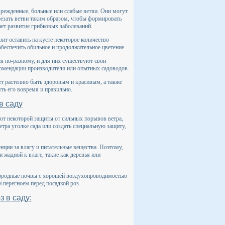
оврежденные, больные или слабые ветви. Они могут
езать ветви таким образом, чтобы формировать
ает развитие грибковых заболеваний.
ит оставить на кусте некоторое количество
обеспечить обильное и продолжительное цветение.
ся по-разному, и для них существуют свои
комендации производителя или опытных садоводов.
ет растению быть здоровым и красивым, а также
ть его вовремя и правильно.
в саду
ют некоторой защиты от сильных порывов ветра,
тра уголке сада или создать специальную защиту,
енции за влагу и питательные вещества. Поэтому,
 жадной к влаге, такие как деревья или
дородные почвы с хорошей воздухопроводимостью
перегноем перед посадкой роз.
 в саду: