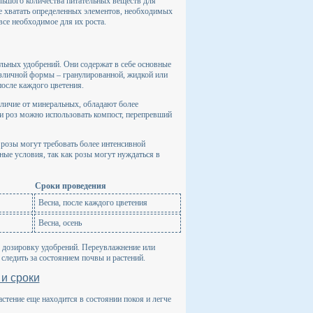
льшого количества питательных веществ для
не хватать определенных элементов, необходимых
все необходимое для их роста.
льных удобрений. Они содержат в себе основные
азличной формы – гранулированной, жидкой или
после каждого цветения.
личие от минеральных, обладают более
 роз можно использовать компост, перепревший
розы могут требовать более интенсивной
ые условия, так как розы могут нуждаться в
Сроки проведения
Весна, после каждого цветения
Весна, осень
 дозировку удобрений. Переувлажнение или
следить за состоянием почвы и растений.
и сроки
астение еще находится в состоянии покоя и легче