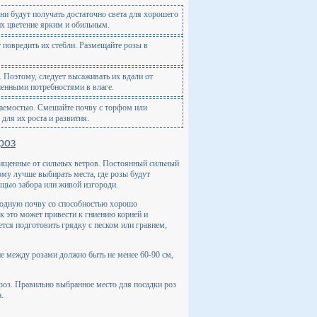
ни будут получать достаточно света для хорошего
их цветение ярким и обильным.
 повредить их стебли. Размещайте розы в
. Поэтому, следует высаживать их вдали от
шенными потребностями в влаге.
аемостью. Смешайте почву с торфом или
для их роста и развития.
роз
щищенные от сильных ветров. Постоянный сильный
ому лучше выбирать места, где розы будут
ощью забора или живой изгороди.
родную почву со способностью хорошо
ак это может привести к гниению корней и
тся подготовить грядку с песком или гравием,
ие между розами должно быть не менее 60-90 см,
роз. Правильно выбранное место для посадки роз
.