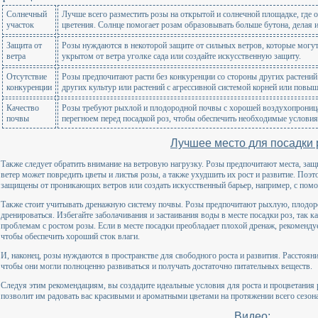
Солнечный
Лучше всего разместить розы на открытой и солнечной площадке, где о
участок
цветения. Солнце помогает розам образовывать больше бутона, делая 
Защита от
Розы нуждаются в некоторой защите от сильных ветров, которые могут
ветра
укрытом от ветра уголке сада или создайте искусственную защиту.
Отсутствие
Розы предпочитают расти без конкуренции со стороны других растений
конкуренции
других культур или растений с агрессивной системой корней или повы
Качество
Розы требуют рыхлой и плодородной почвы с хорошей воздухопрониц
почвы
перегноем перед посадкой роз, чтобы обеспечить необходимые условия 
Лучшее место для посадки 
Также следует обратить внимание на ветровую нагрузку. Розы предпочитают места, за
ветер может повредить цветы и листья розы, а также ухудшить их рост и развитие. Поэт
защищены от проникающих ветров или создать искусственный барьер, например, с пом
Также стоит учитывать дренажную систему почвы. Розы предпочитают рыхлую, плодо
дренироваться. Избегайте заболачивания и застаивания воды в месте посадки роз, так к
проблемам с ростом розы. Если в месте посадки преобладает плохой дренаж, рекомендуе
чтобы обеспечить хороший сток влаги.
И, наконец, розы нуждаются в пространстве для свободного роста и развития. Расстоян
чтобы они могли полноценно развиваться и получать достаточно питательных веществ.
Следуя этим рекомендациям, вы создадите идеальные условия для роста и процветания 
позволит им радовать вас красивыми и ароматными цветами на протяжении всего сезона
Видео: