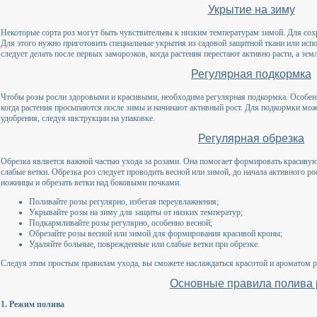
Укрытие на зиму
Некоторые сорта роз могут быть чувствительны к низким температурам зимой. Для сохр
Для этого нужно приготовить специальные укрытия из садовой защитной ткани или испо
следует делать после первых заморозков, когда растения перестают активно расти, а зем
Регулярная подкормка
Чтобы розы росли здоровыми и красивыми, необходима регулярная подкормка. Особенн
когда растения просыпаются после зимы и начинают активный рост. Для подкормки мож
удобрения, следуя инструкции на упаковке.
Регулярная обрезка
Обрезка является важной частью ухода за розами. Она помогает формировать красивую
слабые ветки. Обрезка роз следует проводить весной или зимой, до начала активного ро
ножницы и обрезать ветки над боковыми почками.
Поливайте розы регулярно, избегая переувлажнения;
Укрывайте розы на зиму для защиты от низких температур;
Подкармливайте розы регулярно, особенно весной;
Обрезайте розы весной или зимой для формирования красивой кроны;
Удаляйте больные, поврежденные или слабые ветки при обрезке.
Следуя этим простым правилам ухода, вы сможете наслаждаться красотой и ароматом ро
Основные правила полива 
1. Режим полива