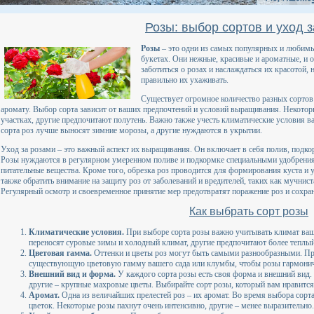
Розы: выбор сортов и уход 
Розы
– это одни из самых популярных и любимы
букетах. Они нежные, красивые и ароматные, 
заботиться о розах и наслаждаться их красотой,
правильно их ухаживать.
Существует огромное количество разных сортов 
аромату. Выбор сорта зависит от ваших предпочтений и условий выращивания. Некоторы
участках, другие предпочитают полутень. Важно также учесть климатические условия в
сорта роз лучше выносят зимние морозы, а другие нуждаются в укрытии.
Уход за розами – это важный аспект их выращивания. Он включает в себя полив, подкор
Розы нуждаются в регулярном умеренном поливе и подкормке специальными удобрения
питательные вещества. Кроме того, обрезка роз проводится для формирования куста и
также обратить внимание на защиту роз от заболеваний и вредителей, таких как мучнист
Регулярный осмотр и своевременное принятие мер предотвратят поражение роз и сохраня
Как выбрать сорт розы
Климатические условия.
При выборе сорта розы важно учитывать климат ваш
переносят суровые зимы и холодный климат, другие предпочитают более теплый
Цветовая гамма.
Оттенки и цветы роз могут быть самыми разнообразными. Пр
существующую цветовую гамму вашего сада или клумбы, чтобы розы гармоничн
Внешний вид и форма.
У каждого сорта розы есть своя форма и внешний вид
другие – крупные махровые цветы. Выбирайте сорт розы, который вам нравится 
Аромат.
Одна из величайших прелестей роз – их аромат. Во время выбора сорта
цветок. Некоторые розы пахнут очень интенсивно, другие – менее выразительно.