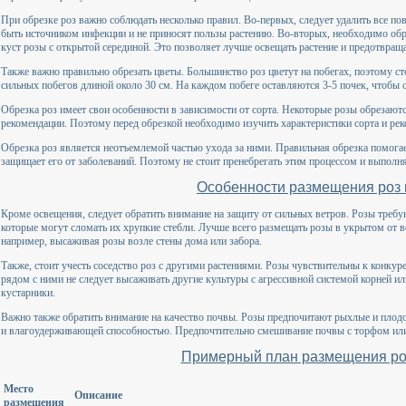
При обрезке роз важно соблюдать несколько правил. Во-первых, следует удалить все п
быть источником инфекции и не приносят пользы растению. Во-вторых, необходимо обр
куст розы с открытой серединой. Это позволяет лучше освещать растение и предотвращ
Также важно правильно обрезать цветы. Большинство роз цветут на побегах, поэтому сто
сильных побегов длиной около 30 см. На каждом побеге оставляются 3-5 почек, чтобы 
Обрезка роз имеет свои особенности в зависимости от сорта. Некоторые розы обрезают
рекомендации. Поэтому перед обрезкой необходимо изучить характеристики сорта и ре
Обрезка роз является неотъемлемой частью ухода за ними. Правильная обрезка помога
защищает его от заболеваний. Поэтому не стоит пренебрегать этим процессом и выполня
Особенности размещения роз 
Кроме освещения, следует обратить внимание на защиту от сильных ветров. Розы требу
которые могут сломать их хрупкие стебли. Лучше всего размещать розы в укрытом от ве
например, высаживая розы возле стены дома или забора.
Также, стоит учесть соседство роз с другими растениями. Розы чувствительны к конкур
рядом с ними не следует высаживать другие культуры с агрессивной системой корней или
кустарники.
Важно также обратить внимание на качество почвы. Розы предпочитают рыхлые и пло
и влагоудерживающей способностью. Предпочтительно смешивание почвы с торфом или 
Примерный план размещения роз
Место
Описание
размещения