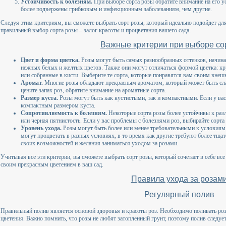
Устойчивость к болезням.
При выборе сорта розы обратите внимание на его у
более подвержены грибковым и инфекционным заболеваниям, чем другие.
Следуя этим критериям, вы сможете выбрать сорт розы, который идеально подойдет дл
правильный выбор сорта розы – залог красоты и процветания вашего сада.
Важные критерии при выборе со
Цвет и форма цветка.
Розы могут быть самых разнообразных оттенков, начина
нежных белых и желтых цветов. Также они могут отличаться формой цветка: к
или собранные в кисти. Выберите те сорта, которые понравятся вам своим вне
Аромат.
Многие розы обладают прекрасным ароматом, который может быть сл
цените запах роз, обратите внимание на ароматные сорта.
Размер куста.
Розы могут быть как кустистыми, так и компактными. Если у вас
компактным размером куста.
Сопротивляемость к болезням.
Некоторые сорта розы более устойчивы к раз
или черная пятнистость. Если у вас проблемы с болезнями роз, выбирайте сорта
Уровень ухода.
Розы могут быть более или менее требовательными к условиям
могут процветать в разных условиях, в то время как другие требуют более тщат
своих возможностей и желания заниматься уходом за розами.
Учитывая все эти критерии, вы сможете выбрать сорт розы, который сочетает в себе все
своим прекрасным цветением в ваш сад.
Правила ухода за розам
Регулярный полив
Правильный полив является основой здоровья и красоты роз. Необходимо поливать розы
цветения. Важно помнить, что розы не любят затопленный грунт, поэтому полив следуе