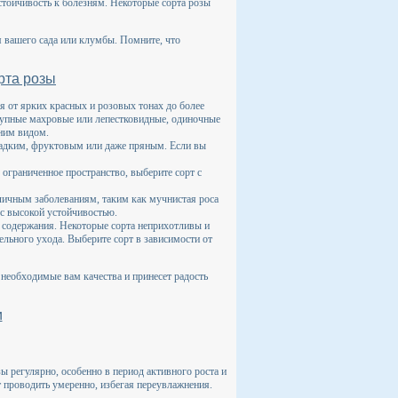
стойчивость к болезням. Некоторые сорта розы
я вашего сада или клумбы. Помните, что
рта розы
я от ярких красных и розовых тонах до более
рупные махровые или лепестковидные, одиночные
шним видом.
адким, фруктовым или даже пряным. Если вы
 ограниченное пространство, выберите сорт с
личным заболеваниям, таким как мучнистая роса
 с высокой устойчивостью.
 содержания. Некоторые сорта неприхотливы и
ельного ухода. Выберите сорт в зависимости от
 необходимые вам качества и принесет радость
и
 регулярно, особенно в период активного роста и
т проводить умеренно, избегая переувлажнения.