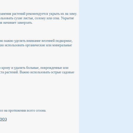
анения растений рекомендуется укрыть их на зиму.
льзовать сухие листья, солому или сена. Укрытие
ля начинает замерзать.
о важно уделять внимание весенней подкормке,
но использовать органические или минеральные
 крону и удалять больные, поврежденные или
ста растений. Важно использовать острые садовые
з на протяжении всего сезона.
роз