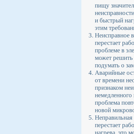
пищу значител
неисправност
и быстрый наг
этим требован
Неисправное в
перестает раб
проблеме в эл
может решить 
подумать о за
Аварийные ост
от времени не
признаком неи
немедленного 
проблема повт
новой микров
Неправильная
перестает раб
нагрева, это 