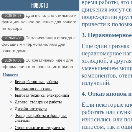
время работы, это 
движения могут св
Душ в спальне стильное и
повреждении други
2026-08-08
функциональное решение для вашего
привести к поломк
интерьера
3. Неравномерное
Теплоизоляция фасада с
2026-08-08
фасадными термопанелями для
Еще один признак т
вашего дома
неравномерное наг
холодной, а другая
10 креативных идей для
2026-08-08
оформления стен вашего интерьера
уменьшением мощн
компонентов, отве
Новости
излучений.
Бетон, бетонные работы
Безопасность и связь
4. Отказ кнопок 
Бытовая техника, электроника
Дерево, столярные работы
Если некоторые кн
Дизайн интерьера
работать или функ
Фасадные работы и фасадные
износились или по
системы
износом, так и ош
Строительные инструменты