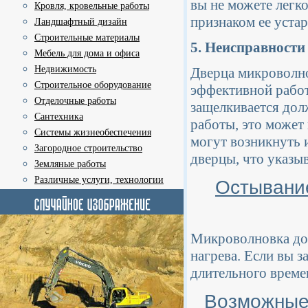
вы не можете легк
Кровля, кровельные работы
признаком ее устар
Ландшафтный дизайн
Строительные материалы
5. Неисправности
Мебель для дома и офиса
Недвижимость
Дверца микроволно
Строительное оборудование
эффективной работы
Отделочные работы
защелкивается дол
Сантехника
работы, это может
Системы жизнеобеспечения
могут возникнуть 
Загородное строительство
дверцы, что указы
Земляные работы
Различные услуги, технологии
Остывани
Микроволновка до
нагрева. Если вы з
длительного време
Возможные