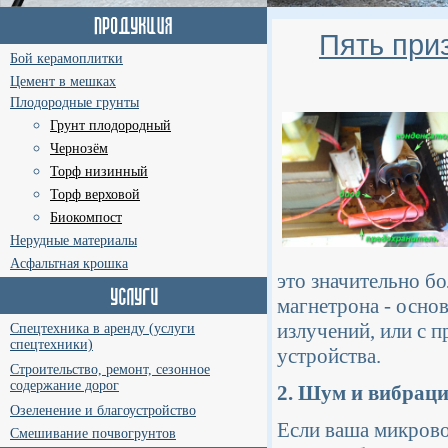
Пять при
Бой керамоплитки
Цемент в мешках
Плодородные грунты
Грунт плодородный
Чернозём
Торф низинный
Торф верховой
Биокомпост
Нерудные материалы
Асфальтная крошка
это значительно б
магнетрона - осно
излучений, или с 
Спецтехника в аренду (услуги
спецтехники)
устройства.
Строительство, ремонт, сезонное
содержание дорог
2. Шум и вибрац
Озеленение и благоустройство
Если ваша микрово
Смешивание почвогрунтов