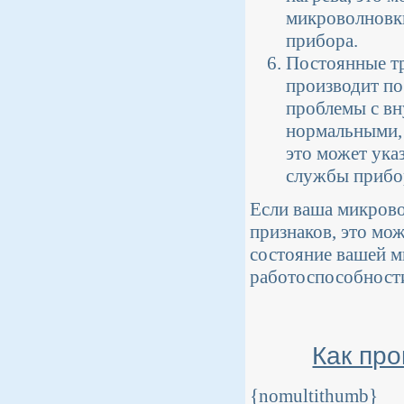
микроволновки
прибора.
Постоянные тр
производит по
проблемы с вн
нормальными, 
это может ука
службы прибо
Если ваша микрово
признаков, это мо
состояние вашей м
работоспособности
Как пр
{nomultithumb}