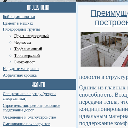
Преимуще
Бой керамоплитки
построе
Цемент в мешках
Плодородные грунты
Грунт плодородный
Чернозём
Торф низинный
Торф верховой
Биокомпост
Нерудные материалы
Асфальтная крошка
полости в структур
Одним из главных 
способность. Возд
Спецтехника в аренду (услуги
спецтехники)
передачи тепла, чт
Строительство, ремонт, сезонное
кондиционирование
содержание дорог
идеальным материа
Озеленение и благоустройство
поддержание комф
Смешивание почвогрунтов