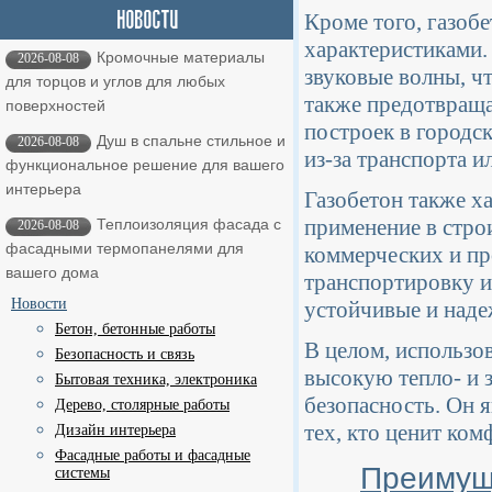
Кроме того, газоб
характеристиками.
Кромочные материалы
2026-08-08
звуковые волны, ч
для торцов и углов для любых
также предотвраща
поверхностей
построек в городс
Душ в спальне стильное и
2026-08-08
из-за транспорта 
функциональное решение для вашего
интерьера
Газобетон также ха
применение в стро
Теплоизоляция фасада с
2026-08-08
фасадными термопанелями для
коммерческих и п
вашего дома
транспортировку и
Новости
устойчивые и наде
Бетон, бетонные работы
В целом, использов
Безопасность и связь
высокую тепло- и 
Бытовая техника, электроника
безопасность. Он 
Дерево, столярные работы
тех, кто ценит ко
Дизайн интерьера
Фасадные работы и фасадные
Преимуще
системы