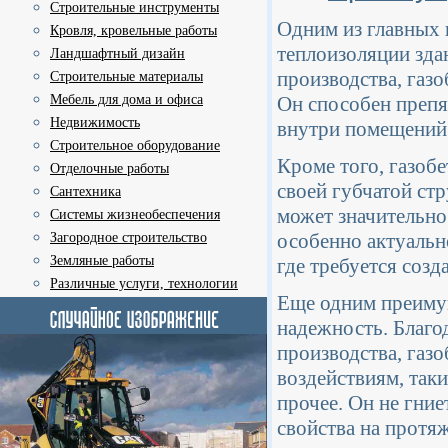
Строительные инструменты
Одним из главных 
Кровля, кровельные работы
теплоизоляции зда
Ландшафтный дизайн
производства, газ
Строительные материалы
Мебель для дома и офиса
Он способен препя
Недвижимость
внутри помещений 
Строительное оборудование
Кроме того, газоб
Отделочные работы
своей губчатой ст
Сантехника
может значительно
Системы жизнеобеспечения
особенно актуальн
Загородное строительство
Земляные работы
где требуется соз
Различные услуги, технологии
Еще одним преимущ
надежность. Благо
производства, газ
воздействиям, таки
прочее. Он не гние
свойства на протя