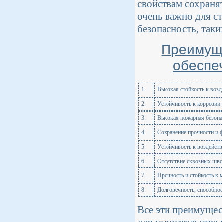
свойствам сохраня
очень важно для с
безопасность, так
Преимуще
обеспе
1.
Высокая стойкость к возд
2.
Устойчивость к коррозии 
3.
Высокая пожарная безопа
4.
Сохранение прочности и 
5.
Устойчивость к воздейст
6.
Отсутствие сквозных шво
7.
Прочность и стойкость к
8.
Долговечность, способно
Все эти преимущес