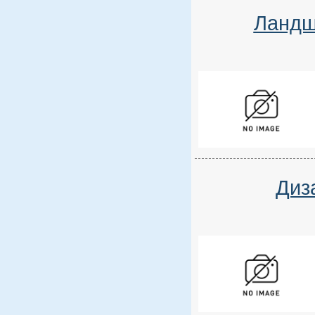
Ландш
Диз