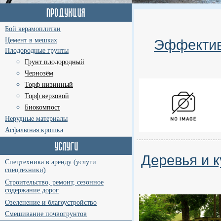
Бой керамоплитки
Цемент в мешках
Эффектив
Плодородные грунты
Грунт плодородный
Чернозём
Торф низинный
Торф верховой
Биокомпост
Нерудные материалы
Асфальтная крошка
Деревья и к
Спецтехника в аренду (услуги
спецтехники)
Строительство, ремонт, сезонное
содержание дорог
Озеленение и благоустройство
Смешивание почвогрунтов