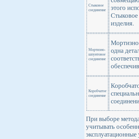
Стыковое
этого исп
соединение
Стыковое 
изделия.
Мортизно-
одна дета
Мортизно-
шпунтовое
соответст
соединение
обеспечив
Коробчато
Коробчатое
специальн
соединение
соединени
При выборе метода
учитывать особенн
эксплуатационные 