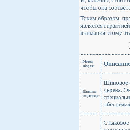
И, конечно, стоит
чтобы она соответ
Таким образом, пр
является гарантией
внимания этому эт
Метод
Описани
сборки
Шиповое с
дерева. О
Шиповое
соединение
специальн
обеспечи
Стыковое 
совмещают