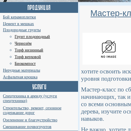
Мастер-кл
Бой керамоплитки
Цемент в мешках
Плодородные грунты
Грунт плодородный
Чернозём
Торф низинный
Торф верховой
Биокомпост
хотите освоить иск
Нерудные материалы
Асфальтная крошка
уровня подготовки,
Мастер-класс по сб
начинающих, так и
Спецтехника в аренду (услуги
спецтехники)
со всеми основным
Строительство, ремонт, сезонное
дерева, изучите о
содержание дорог
навыков.
Озеленение и благоустройство
Смешивание почвогрунтов
Не важно, хотите 