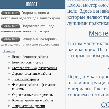
комод, мастер-клас
цели. Здесь вы най
Гидроизоляция и
2026-08-09
которые делают та
цокольная отделка для вашего дома
лучшими практика
Подготовка стен под
2026-08-09
панели качественно и быстро
Масте
Глянцевые кустарники
2026-08-09
В этом мастер-кла
для заднего плана для вашего сада
начинающих. Вы по
Новости
которые необходим
Бетон, бетонные работы
Безопасность и связь
Бытовая техника, электроника
Дерево, столярные работы
Перед тем как при
Дизайн интерьера
план и инструкцию
Фасадные работы и фасадные
материалы. Также п
системы
хорошем состояни
Строительные инструменты
Кровля, кровельные работы
Сб
Ландшафтный дизайн