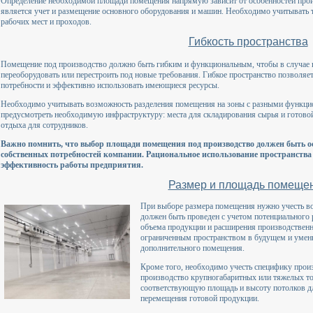
Определение необходимой площади помещения напрямую зависит от особенностей прои
является учет и размещение основного оборудования и машин. Необходимо учитывать 
рабочих мест и проходов.
Гибкость пространства
Помещение под производство должно быть гибким и функциональным, чтобы в случае 
переоборудовать или перестроить под новые требования. Гибкое пространство позволя
потребности и эффективно использовать имеющиеся ресурсы.
Необходимо учитывать возможность разделения помещения на зоны с разными функци
предусмотреть необходимую инфраструктуру: места для складирования сырья и готовой
отдыха для сотрудников.
Важно помнить, что выбор площади помещения под производство должен быть ос
собственных потребностей компании. Рациональное использование пространства
эффективность работы предприятия.
Размер и площадь помеще
При выборе размера помещения нужно учесть во
должен быть проведен с учетом потенциального
объема продукции и расширения производственн
ограниченным пространством в будущем и умень
дополнительного помещения.
Кроме того, необходимо учесть специфику произ
производство крупногабаритных или тяжелых то
соответствующую площадь и высоту потолков д
перемещения готовой продукции.