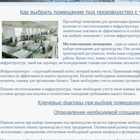
Как выбрать помещение под производство с
При выборе помещения для организации произв
включая его местоположение и инфраструктуру
значительно повлиять на эффективность и успешн
как выбрать помещение с учетом инфраструктур
Местоположение помещения
- один из самых 
выборе помещения для производства. Оно должн
транспортной доступности, чтобы ваши сотрудни
работы. Кроме того, важно учесть близость к 
инфраструктуре, такой как аэропорт, железнодорожная станция или основные автомагис
Инфраструктура
- следующий важный аспект, который нужно учесть. Правильная инфр
повлиять на эффективность вашего производства. Наличие необходимых коммуникаций, 
моменты, важные для организации бизнеса. Также необходимо учесть наличие грузовог
Помимо местоположения и инфраструктуры, также необходимо учесть такие важные фа
условия аренды или покупки и соответствие помещения требованиям вашего бизнеса.
Ключевые факторы при выборе помещения
Определение необходимой площад
Первым шагом при выборе помещения под производство является определение необхо
соответствовать объему производства и типу предприятия. Оптимальный размер помеще
эксплуатации, одновременно обеспечивая необходимый уровень комфорта и функционал