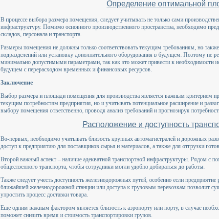
Определение оптимальной пл
В процессе выбора размера помещения, следует учитывать не только сами производств
инфраструктуру. Помимо основного производственного пространства, необходимо пре
складов, персонала и транспорта.
Размеры помещения не должны только соответствовать текущим требованиям, но такж
подразделений или установку дополнительного оборудования в будущем. Поэтому не р
минимально допустимыми параметрами, так как это может привести к необходимости и
будущем с перерасходом временных и финансовых ресурсов.
Заключение
Выбор размера и площади помещения для производства является важным критерием при
текущим потребностям предприятия, но и учитывать потенциальное расширение и разви
выбору помещения ответственно, проводя анализ требований и прогнозируя потребност
Расположение и доступность трансп
Во-первых, необходимо учитывать близость крупных автомагистралей и дорожных разв
доступ к предприятию для поставщиков сырья и материалов, а также для отгрузки гото
Второй важный аспект – наличие адекватной транспортной инфраструктуры. Рядом с п
общественного транспорта, чтобы сотрудники могли удобно добираться до работы.
Также следует учесть доступность железнодорожных путей, особенно если предприятие
ближайшей железнодорожной станции или доступа к грузовым перевозкам позволит сущ
упростить процесс доставки товара.
Еще одним важным фактором является близость к аэропорту или порту, в случае необх
поможет снизить время и стоимость транспортировки грузов.