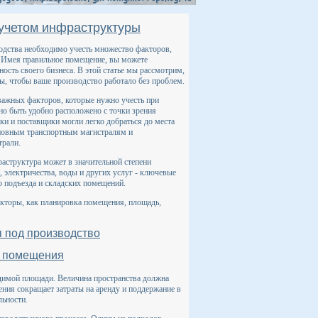
 учетом инфраструктуры
одства необходимо учесть множество факторов,
. Имея правильное помещение, вы можете
ость своего бизнеса. В этой статье мы рассмотрим,
ы, чтобы ваше производство работало без проблем.
важных факторов, которые нужно учесть при
о быть удобно расположено с точки зрения
ки и поставщики могли легко добраться до места
основным транспортным магистралям и
трали.
аструктура может в значительной степени
электричества, воды и других услуг - ключевые
о подъезда и складских помещений.
кторы, как планировка помещения, площадь,
 под производство
и помещения
димой площади. Величина пространства должна
ния сокращает затраты на аренду и поддержание в
ьности.