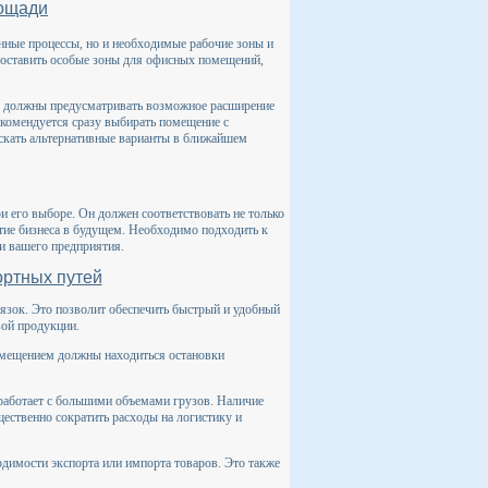
ощади
енные процессы, но и необходимые рабочие зоны и
доставить особые зоны для офисных помещений,
е должны предусматривать возможное расширение
екомендуется сразу выбирать помещение с
скать альтернативные варианты в ближайшем
 его выборе. Он должен соответствовать не только
тие бизнеса в будущем. Необходимо подходить к
и вашего предприятия.
ортных путей
язок. Это позволит обеспечить быстрый и удобный
вой продукции.
омещением должны находиться остановки
 работает с большими объемами грузов. Наличие
ественно сократить расходы на логистику и
одимости экспорта или импорта товаров. Это также