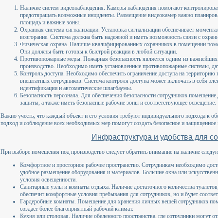
Наличие систем видеонаблюдения. Камеры наблюдения помогают контролироват
предотвращать возможные инциденты. Размещение видеокамер важно планиров
площадь и важные зоны.
Охранная система сигнализации. Установка сигнализации обеспечивает момент
возгорание. Система должна быть надежной и иметь возможность связи с охран
Физическая охрана. Наличие квалифицированных охранников в помещении помо
Они должны быть готовы к быстрой реакции в любой ситуации.
Противопожарные меры. Пожарная безопасность является одним из важнейших 
производство. Необходимо иметь установленные противопожарные системы, да
Контроль доступа. Необходимо обеспечить ограничение доступа на территорию
внештатных сотрудников. Система контроля доступа может включать в себя эл
идентификации и автоматические шлагбаумы.
Безопасность персонала. Для обеспечения безопасности сотрудников помещени
защиты, а также иметь безопасные рабочие зоны и соответствующее освещение.
Важно учесть, что каждый объект и его условия требуют индивидуального подхода к о
подход и соблюдение всех необходимых мер помогут создать безопасное и защищенное
Инфраструктура и удобства для с
При выборе помещения под производство следует обратить внимание на наличие следу
Комфортное и просторное рабочее пространство. Сотрудникам необходимо доста
удобное размещение оборудования и материалов. Большие окна или искусствен
условия освещенности.
Санитарные узлы и комнаты отдыха. Наличие достаточного количества туалетов
обеспечит комфортные условия пребывания для сотрудников, но и будет соотве
Гардеробные комнаты. Помещение для хранения личных вещей сотрудников пом
создаст более благоприятный рабочий климат.
Кухня или столовая. Наличие обеденного пространства, где сотрудники могут от