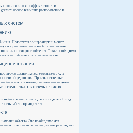
ьно повлиять на его эффективность и
 уделить особое внимание расположению и
ных систем
жению
абжения. Недостаток электроэнергии может
ред выбором помещения необходимо узнать о
и возможного энергоснабжения. Также необходимо
овать ее стабильность и достаточность.
диционирования
под производство. Качественный воздух и
анности оборудования. Производственные
ть особого микроклимата, поэтому необходимо
е системы, такие как системы отопления,
ри выборе помещения под производство. Следует
ртность работы предприятия.
екта
 и охраны объекта. Это необходимо для
несколько ключевых аспектов, на которые следует