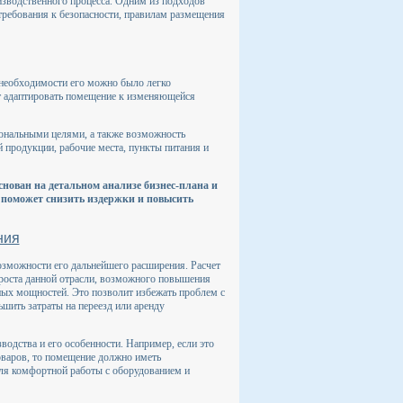
зводственного процесса. Одним из подходов
требования к безопасности, правилам размещения
необходимости его можно было легко
ет адаптировать помещение к изменяющейся
ональными целями, а также возможность
 продукции, рабочие места, пункты питания и
нован на детальном анализе бизнес-плана и
 поможет снизить издержки и повысить
ния
зможности его дальнейшего расширения. Расчет
 роста данной отрасли, возможного повышения
ых мощностей. Это позволит избежать проблем с
шить затраты на переезд или аренду
водства и его особенности. Например, если это
варов, то помещение должно иметь
ля комфортной работы с оборудованием и