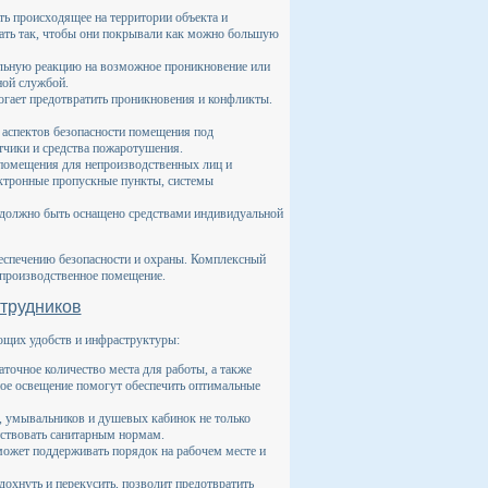
ь происходящее на территории объекта и
ать так, чтобы они покрывали как можно большую
альную реакцию на возможное проникновение или
ной службой.
гает предотвратить проникновения и конфликты.
аспектов безопасности помещения под
тчики и средства пожаротушения.
 помещения для непроизводственных лиц и
ектронные пропускные пункты, системы
е должно быть оснащено средствами индивидуальной
беспечению безопасности и охраны. Комплексный
 производственное помещение.
отрудников
ющих удобств и инфраструктуры:
точное количество места для работы, а также
ное освещение помогут обеспечить оптимальные
, умывальников и душевых кабинок не только
тствовать санитарным нормам.
ожет поддерживать порядок на рабочем месте и
дохнуть и перекусить, позволит предотвратить