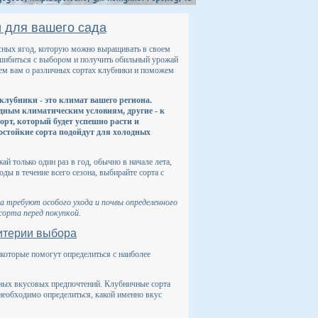
и для вашего сада
усных ягод, которую можно выращивать в своем
ошибиться с выбором и получить обильный урожай
жем вам о различных сортах клубники и поможем
 клубники - это климат вашего региона.
дным климатическим условиям, другие - к
орт, который будет успешно расти и
зостойкие сорта подойдут для холодных
й только один раз в год, обычно в начале лета,
оды в течение всего сезона, выбирайте сорта с
 требуют особого ухода и почвы определенного
сорта перед покупкой.
ритерии выбора
 которые помогут определиться с наиболее
енных вкусовых предпочтений. Клубничные сорта
 необходимо определиться, какой именно вкус