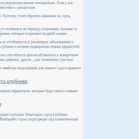
ть переносить низкие температуры. Если у вас
чивостью к заморозкам.
 Поэтому стоит обратить внимание на сорта,
ут отличаться по периоду созревания, начиная от
ортами, которые созревают поздней осенью.
 ее устойчивость к различным заболеваниям и
клубники и меньше подвержены атакам вредителей.
 его способность приспосабливаться к конкретным
ых районов, другие - для затененных участков.
т наиболее подходящим для вашего сада и принесет
та клубники
важных параметров, которые будут иметь влияние
я
вашего региона. Некоторые сорта клубники
 Выбирайте сорта, подходящие под климатические
е