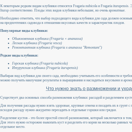
К некоторым редким видам клубники относятся Fragaria nubicola и Fragaria iturupensis.
Iturup соответственно. Плоды этих видов клубники небольшие, но очень ароматные.
Необходимо отметить, что выбор подходящего вида клубники для сада должен основыва
на предпочтениях садовода в отношении вкусовых качеств и характеристик плодов.
Популярные виды клубники:
Обыкновенная клубника (Fragaria × ananassa)
Лесная клубника (Fragaria vesca)
Ремонтантная клубника (Fragaria x ananassa "Remontant")
Редкие виды клубники:
Горская клубника (Fragaria nubicola)
Итурупская клубника (Fragaria iturupensis)
Выбирая вид клубники для своего сада, необходимо учитывать его особенности и треб
можно получить наилучшие результаты в выращивании и насладиться вкусными и аром
Что нужно знать о размножении и уход
Существует два основных способа размножения клубники: рассадой и разделением куст
Для получения рассады нужно взять здоровые, крупные семена и посадить их в грунт 
всходов рассаду нужно аккуратно пересадить в отдельные горшки или грядки.
Разделение кустов - это более простой способ размножения, который заключается в том,
Для этого нужно осторожно выкопать куст и разделить его корни на несколько равных ч
отдельное место.