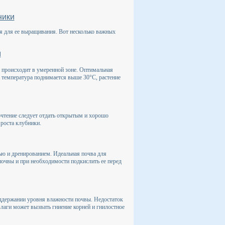
ники
я для ее выращивания. Вот несколько важных
м
 происходит в умеренной зоне. Оптимальная
а температура поднимается выше 30°C, растение
очтение следует отдать открытым и хорошо
роста клубники.
ю и дренированием. Идеальная почва для
почвы и при необходимости подкислить ее перед
оддержании уровня влажности почвы. Недостаток
лаги может вызвать гниение корней и гнилостное