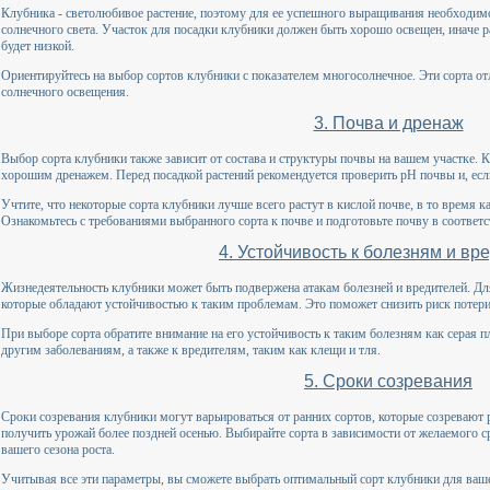
Клубника - светолюбивое растение, поэтому для ее успешного выращивания необходимо
солнечного света. Участок для посадки клубники должен быть хорошо освещен, иначе р
будет низкой.
Ориентируйтесь на выбор сортов клубники с показателем многосолнечное. Эти сорта о
солнечного освещения.
3. Почва и дренаж
Выбор сорта клубники также зависит от состава и структуры почвы на вашем участке. 
хорошим дренажем. Перед посадкой растений рекомендуется проверить pH почвы и, если
Учтите, что некоторые сорта клубники лучше всего растут в кислой почве, в то время 
Ознакомьтесь с требованиями выбранного сорта к почве и подготовьте почву в соответс
4. Устойчивость к болезням и вр
Жизнедеятельность клубники может быть подвержена атакам болезней и вредителей. Д
которые обладают устойчивостью к таким проблемам. Это поможет снизить риск потери 
При выборе сорта обратите внимание на его устойчивость к таким болезням как серая пл
другим заболеваниям, а также к вредителям, таким как клещи и тля.
5. Сроки созревания
Сроки созревания клубники могут варьироваться от ранних сортов, которые созревают 
получить урожай более поздней осенью. Выбирайте сорта в зависимости от желаемого 
вашего сезона роста.
Учитывая все эти параметры, вы сможете выбрать оптимальный сорт клубники для ваш