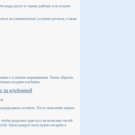
 Эти виды растут в горных районах и на острове
ться на климатических условиях региона, а также
ования к условиям выращивания. Таким образом,
атными плодами клубники.
е за клубникой
ов.
с плодородным составом. После появления первых
 чтобы разделить один куст на несколько частей.
астей. Затем каждую часть нужно посадить в