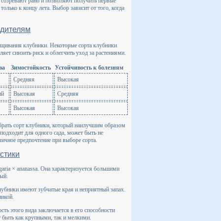
а созревают рано и позволяют получить первые
только к концу лета. Выбор зависит от того, когда
едителям
ащивания клубники. Некоторые сорта клубники
ет снизить риск и облегчить уход за растениями.
ва
Зимостойкость
Устойчивость к болезням
Средняя
Высокая
ый
Высокая
Средняя
Высокая
Высокая
брать сорт клубники, который наилучшим образом
подходит для одного сада, может быть не
личное предпочтение при выборе сорта.
стики
ria × ananassa. Она характеризуется большими
ый.
клубники имеют зубчатые края и неприятный запах.
никой.
сть этого вида заключается в его способности
 быть как крупными, так и мелкими.