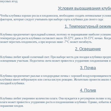
вкусных ягод.
Условия выращивания клуб
Чтобы клубника хорошо росла и плодоносила, необходимо создать оптимальные услови
факторов, которые следует учитывать при выборе сорта клубники для своего сада:
1. Температурный режи
Клубника предпочитает прохладный климат, поэтому ее выращивание наиболее успешно
температура для роста клубники составляет около 18-22°C днем и 10-15°C ночью. Когд
может перестать плодоносить, а при морозах ниже -7°C может погибнуть.
2. Освещение
Клубника любит яркий солнечный свет. При выборе места для посадки клубники предп
освещенным участкам. Недостаток света может привести к ухудшению плодоношения и 
3. Почва
Клубника предпочитает рыхлые и плодородные почвы с хорошей воздухопроницаемость
клубники имеет нейтральную или слегка кислую реакцию. Желательно провести анализ 
посадкой клубники.
4. Полив
Клубника любит умеренное количество влаги. Она нуждается в регулярном поливе и п
влаги может привести к ухудшению роста и плодоношения клубники. Однако, избыток в
поражение плодов.