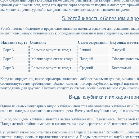
Срок созревания сорта клубники также следует учитывать при выборе. Некоторые сорт
урожаи уже в начале лета, тогда как другие сорта созревают поздно и могут дать урожай 
вы хотите получить урожай и как долго вы хотите наслаждаться свежими ягодами.
5. Устойчивость к болезням и вр
Устойчивость к болезням и вредителям является важным аспектом для успешного выр
имеют повышенную устойчивость к определенным болезням или вредителям, что позволя
Название сорта
Описание
Сезон созревания
Вкусовые качест
Сорт А
Большие округлые ягоды
Ранний
Сладкий
Сорт Б
Мелкие удлиненные ягоды
Поздний
Сбалансированн
Сорт В
Большие округлые ягоды
Средний
Кисловатый
Когда вы определили, какие параметры являются наиболее важными для вас, можно вы
соответствует этим требованиям. Важно помнить, что сорт клубники, который идеально 
подходящим для другого. Поэтому следует учитывать особенности вашего сада и ваше 
Виды клубники и их характери
Одним из самых популярных видов клубники является обыкновенная клубника или Fraga
сочными плодами красного или желтого цвета. Вкус у этой клубники сладкий и ароматн
Еще одним видом клубники является лесная клубника или Fragaria vesca. Листья этой 
Плоды лесной клубники меньше и кисловаты на вкус в сравнении с обыкновенной клуб
Существует также ремонтантная клубника или Fragaria x ananassa "Remontant". Особенно
цвести и плодоносить на протяжении всего сезона. Плоды ремонтантной клубники могут