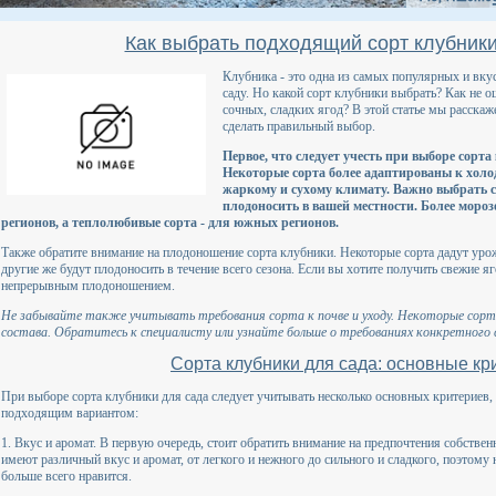
Как выбрать подходящий сорт клубник
Клубника - это одна из самых популярных и вк
саду. Но какой сорт клубники выбрать? Как не 
сочных, сладких ягод? В этой статье мы расска
сделать правильный выбор.
Первое, что следует учесть при выборе сорта
Некоторые сорта более адаптированы к холо
жаркому и сухому климату. Важно выбрать с
плодоносить в вашей местности. Более моро
регионов, а теплолюбивые сорта - для южных регионов.
Также обратите внимание на плодоношение сорта клубники. Некоторые сорта дадут урожа
другие же будут плодоносить в течение всего сезона. Если вы хотите получить свежие яг
непрерывным плодоношением.
Не забывайте также учитывать требования сорта к почве и уходу. Некоторые сорта
состава. Обратитесь к специалисту или узнайте больше о требованиях конкретного 
Сорта клубники для сада: основные к
При выборе сорта клубники для сада следует учитывать несколько основных критериев,
подходящим вариантом:
1. Вкус и аромат. В первую очередь, стоит обратить внимание на предпочтения собств
имеют различный вкус и аромат, от легкого и нежного до сильного и сладкого, поэтому
больше всего нравится.