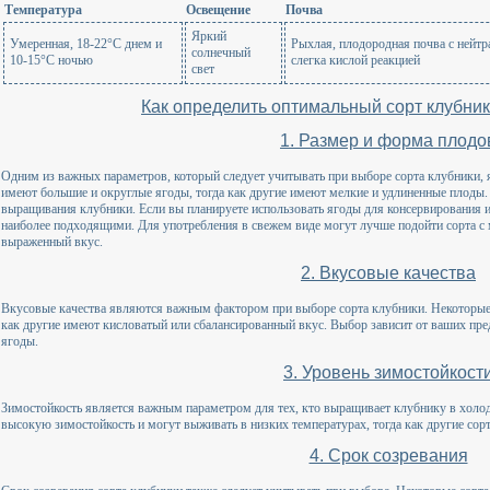
Температура
Освещение
Почва
Яркий
Умеренная, 18-22°C днем и
Рыхлая, плодородная почва с нейтр
солнечный
10-15°C ночью
слегка кислой реакцией
свет
Как определить оптимальный сорт клубник
1. Размер и форма плодо
Одним из важных параметров, который следует учитывать при выборе сорта клубники, 
имеют большие и округлые ягоды, тогда как другие имеют мелкие и удлиненные плоды.
выращивания клубники. Если вы планируете использовать ягоды для консервирования и
наиболее подходящими. Для употребления в свежем виде могут лучше подойти сорта с 
выраженный вкус.
2. Вкусовые качества
Вкусовые качества являются важным фактором при выборе сорта клубники. Некоторые 
как другие имеют кисловатый или сбалансированный вкус. Выбор зависит от ваших пред
ягоды.
3. Уровень зимостойкост
Зимостойкость является важным параметром для тех, кто выращивает клубнику в холо
высокую зимостойкость и могут выживать в низких температурах, тогда как другие сор
4. Срок созревания