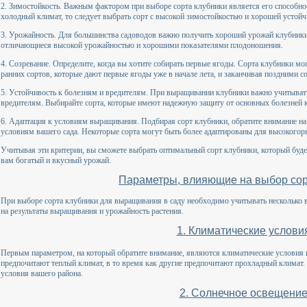
2. Зимостойкость. Важным фактором при выборе сорта клубники является его способнос
холодный климат, то следует выбрать сорт с высокой зимостойкостью и хорошей устой
3. Урожайность. Для большинства садоводов важно получить хороший урожай клубники.
отличающиеся высокой урожайностью и хорошими показателями плодоношения.
4. Созревание. Определите, когда вы хотите собирать первые ягоды. Сорта клубники мог
ранних сортов, которые дают первые ягоды уже в начале лета, и заканчивая поздними с
5. Устойчивость к болезням и вредителям. При выращивании клубники важно учитывать
вредителям. Выбирайте сорта, которые имеют надежную защиту от основных болезней 
6. Адаптация к условиям выращивания. Подбирая сорт клубники, обратите внимание на
условиям вашего сада. Некоторые сорта могут быть более адаптированы для высокогорн
Учитывая эти критерии, вы сможете выбрать оптимальный сорт клубники, который буде
вам богатый и вкусный урожай.
Параметры, влияющие на выбор сор
При выборе сорта клубники для выращивания в саду необходимо учитывать несколько 
на результаты выращивания и урожайность растения.
1. Климатические услови
Первым параметром, на который обратите внимание, являются климатические условия 
предпочитают теплый климат, в то время как другие предпочитают прохладный климат.
условия вашего района.
2. Солнечное освещени