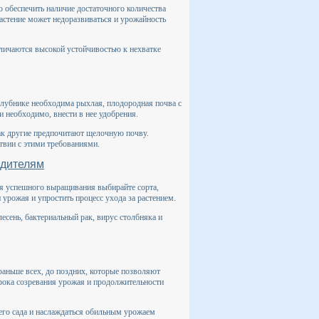
 обеспечить наличие достаточного количества
астение может недоразвиваться и урожайность
тличаются высокой устойчивостью к нехватке
Клубнике необходима рыхлая, плодородная почва с
 необходимо, внести в нее удобрения.
как другие предпочитают щелочную почву.
твии с этими требованиями.
едителям
ля успешного выращивания выбирайте сорта,
урожая и упростить процесс ухода за растением.
есень, бактериальный рак, вирус столбняка и
раньше всех, до поздних, которые позволяют
срока созревания урожая и продолжительности
его сада и наслаждаться обильным урожаем