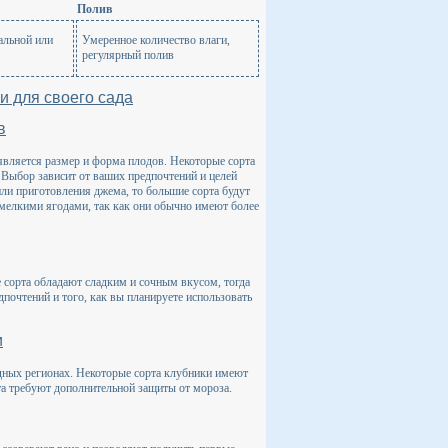
Полив
альной или
Умеренное количество влаги,
регулярный полив
и для своего сада
в
является размер и форма плодов. Некоторые сорта
 Выбор зависит от ваших предпочтений и целей
ли приготовления джема, то большие сорта будут
мелкими ягодами, так как они обычно имеют более
сорта обладают сладким и сочным вкусом, тогда
почтений и того, как вы планируете использовать
и
дных регионах. Некоторые сорта клубники имеют
та требуют дополнительной защиты от мороза.