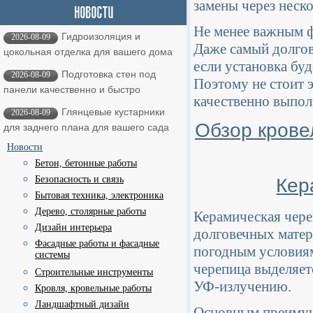
замены через неско
Не менее важным ф
Гидроизоляция и
2026-08-09
Даже самый долгов
цокольная отделка для вашего дома
если установка бу
Подготовка стен под
2026-08-09
Поэтому не стоит 
панели качественно и быстро
качественно выпол
Глянцевые кустарники
2026-08-09
Обзор крове
для заднего плана для вашего сада
Новости
Бетон, бетонные работы
Безопасность и связь
Кер
Бытовая техника, электроника
Дерево, столярные работы
Керамическая чере
Дизайн интерьера
долговечных матер
Фасадные работы и фасадные
погодным условиям
системы
черепица выделяет
Строительные инструменты
УФ-излучению.
Кровля, кровельные работы
Ландшафтный дизайн
Основным преимущ