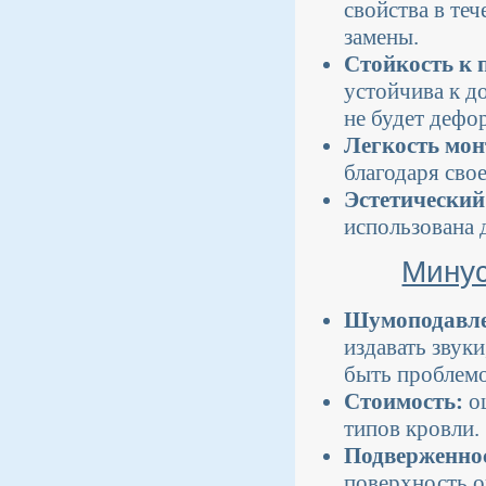
свойства в теч
замены.
Стойкость к 
устойчива к д
не будет дефо
Легкость мон
благодаря сво
Эстетический
использована 
Минус
Шумоподавле
издавать звук
быть проблемо
Стоимость:
оц
типов кровли.
Подверженно
поверхность о