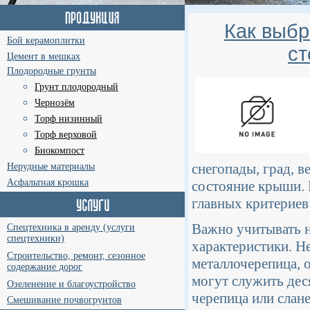
Как выбр
Бой керамоплитки
ст
Цемент в мешках
Плодородные грунты
Грунт плодородный
Чернозём
Торф низинный
Торф верховой
Биокомпост
снегопады, град, в
Нерудные материалы
Асфальтная крошка
состояние крыши. 
главных критериев
Важно учитывать н
Спецтехника в аренду (услуги
спецтехники)
характеристики. Н
Строительство, ремонт, сезонное
металлочерепица, 
содержание дорог
могут служить дес
Озеленение и благоустройство
черепица или слан
Смешивание почвогрунтов