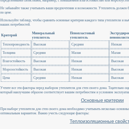
определенными свойствами, например, с повышенной влагостойкостью или морозоусто
Не забывайте также учитывать ваши предпочтения и возможности. Утеплитель должен 
по цене.
Используйте таблицу, чтобы сравнить основные критерии каждого типа утеплителя и вы
ваших потребностей.
Минеральный
Пенопластовый
Экструдиро
Критерий
утеплитель
утеплитель
пенополист
Теплопроводность
Высокая
Средняя
Низкая
Толщина
Средняя
Малая
Малая
Влагостойкость
Высокая
Низкая
Высокая
Морозостойкость
Высокая
Низкая
Высокая
Цена
Средняя
Низкая
Высокая
Учтите все эти факторы перед выбором утеплителя для стен своего дома. Тщательно оце
который наилучшим образом соответствует вашим потребностям и условиям эксплуата
Основные критерии
При выборе утеплителя для стен своего дома необходимо учитывать несколько основны
оптимальным вариантом. Важно учесть следующие факторы:
Теплоизоляционные свойс