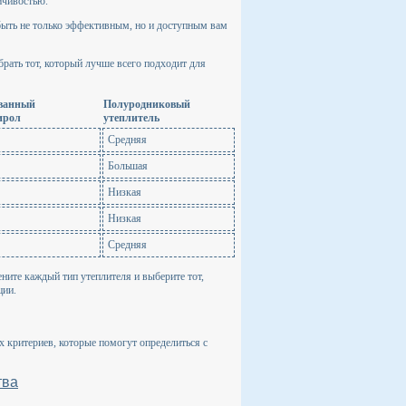
йчивостью.
быть не только эффективным, но и доступным вам
брать тот, который лучше всего подходит для
ванный
Полуродниковый
ирол
утеплитель
Средняя
Большая
Низкая
Низкая
Средняя
ните каждый тип утеплителя и выберите тот,
ции.
х критериев, которые помогут определиться с
тва