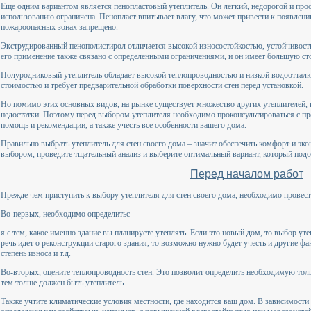
Еще одним вариантом является пенопластовый утеплитель. Он легкий, недорогой и прост
использованию ограничена. Пенопласт впитывает влагу, что может привести к появлению
пожароопасных зонах запрещено.
Экструдированный пенополистирол отличается высокой износостойкостью, устойчивост
его применение также связано с определенными ограничениями, и он имеет большую ст
Полуродниковый утеплитель обладает высокой теплопроводностью и низкой водооттал
стоимостью и требует предварительной обработки поверхности стен перед установкой.
Но помимо этих основных видов, на рынке существует множество других утеплителей,
недостатки. Поэтому перед выбором утеплителя необходимо проконсультироваться с п
помощь и рекомендации, а также учесть все особенности вашего дома.
Правильно выбрать утеплитель для стен своего дома – значит обеспечить комфорт и эко
выбором, проведите тщательный анализ и выберите оптимальный вариант, который подо
Перед началом работ
Прежде чем приступить к выбору утеплителя для стен своего дома, необходимо провес
Во-первых, необходимо определитьс
я с тем, какое именно здание вы планируете утеплять. Если это новый дом, то выбор уте
речь идет о реконструкции старого здания, то возможно нужно будет учесть и другие фа
степень износа и т.д.
Во-вторых, оцените теплопроводность стен. Это позволит определить необходимую тол
тем толще должен быть утеплитель.
Также учтите климатические условия местности, где находится ваш дом. В зависимости 