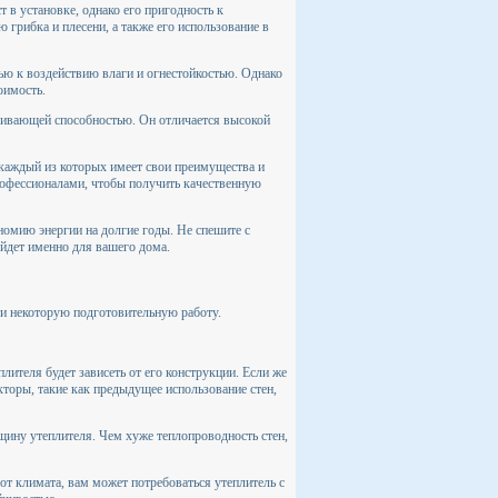
 в установке, однако его пригодность к
 грибка и плесени, а также его использование в
ью к воздействию влаги и огнестойкостью. Однако
оимость.
кивающей способностью. Он отличается высокой
 каждый из которых имеет свои преимущества и
рофессионалами, чтобы получить качественную
номию энергии на долгие годы. Не спешите с
йдет именно для вашего дома.
ти некоторую подготовительную работу.
плителя будет зависеть от его конструкции. Если же
кторы, такие как предыдущее использование стен,
щину утеплителя. Чем хуже теплопроводность стен,
от климата, вам может потребоваться утеплитель с