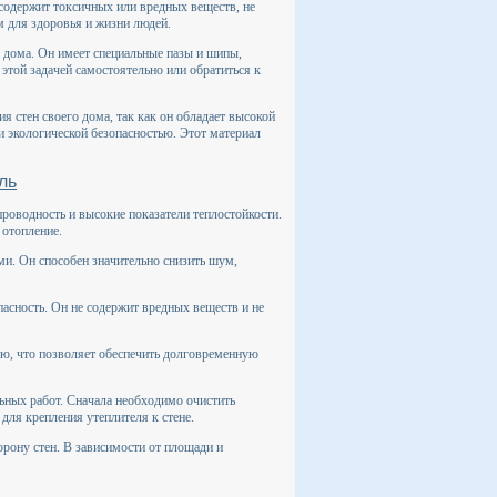
содержит токсичных или вредных веществ, не
м для здоровья и жизни людей.
 дома. Он имеет специальные пазы и шипы,
этой задачей самостоятельно или обратиться к
я стен своего дома, так как он обладает высокой
 экологической безопасностью. Этот материал
ль
роводность и высокие показатели теплостойкости.
 отопление.
и. Он способен значительно снизить шум,
асность. Он не содержит вредных веществ и не
ью, что позволяет обеспечить долговременную
ных работ. Сначала необходимо очистить
 для крепления утеплителя к стене.
рону стен. В зависимости от площади и