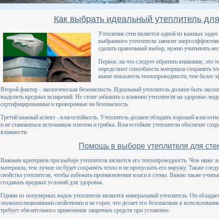
Как выбрать идеальный утеплитель для
Утепление стен является одной из важных задач
выбранного утеплителя зависит энергоэффективн
сделать правильный выбор, нужно учитывать нес
Первое, на что следует обратить внимание, это 
определяют способность материала сохранять теп
выше показатель теплопроводности, тем более э
Второй фактор - экологическая безопасность. Идеальный утеплитель должен быть эколо
выделять вредных испарений. Не стоит забывать о влиянии утеплителя на здоровье люд
сертифицированные и проверенные на безопасность.
Третий важный аспект - влагостойкость. Утеплитель должен обладать хорошей влагоотв
и не становиться источником плесени и грибка. Влагостойкие утеплители обеспечат со
влажности.
Помощь в выборе утеплителя для сте
Важным критерием при выборе утеплителя является его теплопроводность. Чем ниже з
материала, тем лучше он будет сохранять тепло и не пропускать его наружу. Также сле
свойства утеплителя, чтобы избежать проникновения влаги в стены. Важно также учитыв
создавать вредных условий для здоровья.
Одним из популярных видов утеплителя является минеральный утеплитель. Он обладае
звукоизоляционными свойствами и не горит, что делает его безопасным в использовании
требует обязательного применения защитных средств при установке.