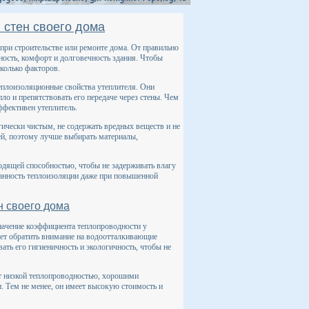
 стен своего дома
 при строительстве или ремонте дома. От правильно
ость, комфорт и долговечность здания. Чтобы
колько факторов.
теплоизоляционные свойства утеплителя. Они
ло и препятствовать его передаче через стены. Чем
ффективен утеплитель.
гически чистым, не содержать вредных веществ и не
ей, поэтому лучше выбирать материалы,
одящей способностью, чтобы не задерживать влагу
хранность теплоизоляции даже при повышенной
н своего дома
начение коэффициента теплопроводности у
дует обратить внимание на водоотталкивающие
ать его гигиеничность и экологичность, чтобы не
т низкой теплопроводностью, хорошими
. Тем не менее, он имеет высокую стоимость и