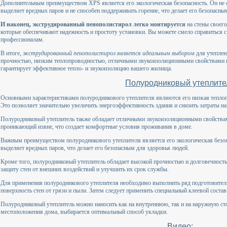
Дополнительным преимуществом XPS является его экологическая безопасность. Он не 
выделяет вредных паров и не способен поддерживать горение, что делает его безопасны
И наконец, экструдированный пенополистирол легко монтируется
на стены своего
которые обеспечивают надежность и простоту установки. Вы можете смело справиться с 
профессионалам.
В итоге,
экструдированный пенополистирол является идеальным выбором
для утеплени
прочностью, низким теплопроводностью, отличными звукоизоляционными свойствами и
гарантирует эффективное тепло- и звукоизоляцию вашего жилища.
Полуродниковый утеплите
Основными характеристиками полуродникового утеплителя являются его низкая теплоп
Это позволяет значительно увеличить энергоэффективность здания и снизить затраты на
Полуродниковый утеплитель также обладает отличными звукоизоляционными свойствам
проникающий извне, что создает комфортные условия проживания в доме.
Важным преимуществом полуродникового утеплителя является его экологическая безоп
выделяет вредных паров, что делает его безопасным для здоровья людей.
Кроме того, полуродниковый утеплитель обладает высокой прочностью и долговечност
защиту стен от внешних воздействий и улучшить их срок службы.
Для применения полуродникового утеплителя необходимо выполнить ряд подготовитель
поверхность стен от грязи и пыли. Затем следует применить специальный клеевой состав
Полуродниковый утеплитель можно наносить как на внутреннюю, так и на наружную сто
местоположения дома, выбирается оптимальный способ укладки.
Видео: