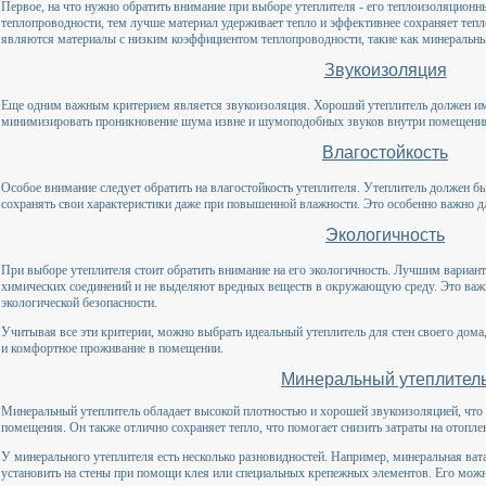
Первое, на что нужно обратить внимание при выборе утеплителя - его теплоизоляцион
теплопроводности, тем лучше материал удерживает тепло и эффективнее сохраняет те
являются материалы с низким коэффициентом теплопроводности, такие как минеральны
Звукоизоляция
Еще одним важным критерием является звукоизоляция. Хороший утеплитель должен им
минимизировать проникновение шума извне и шумоподобных звуков внутри помещени
Влагостойкость
Особое внимание следует обратить на влагостойкость утеплителя. Утеплитель должен 
сохранять свои характеристики даже при повышенной влажности. Это особенно важно дл
Экологичность
При выборе утеплителя стоит обратить внимание на его экологичность. Лучшим вариан
химических соединений и не выделяют вредных веществ в окружающую среду. Это важ
экологической безопасности.
Учитывая все эти критерии, можно выбрать идеальный утеплитель для стен своего дома,
и комфортное проживание в помещении.
Минеральный утеплител
Минеральный утеплитель обладает высокой плотностью и хорошей звукоизоляцией, что 
помещения. Он также отлично сохраняет тепло, что помогает снизить затраты на отопле
У минерального утеплителя есть несколько разновидностей. Например, минеральная ват
установить на стены при помощи клея или специальных крепежных элементов. Его можно