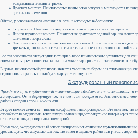
воздействием плесени и грибка.
Простота монтажа. Пенопластовые плиты легко режутся и монтируются на пове
крепежных элементов.
Однако, у пенопластового утеплителя есть и некоторые недостатки:
Сгораемость. Пенопласт подвержен возгоранию при высоких температурах.
Низкая паропроницаемость. Пенопласт не пропускает водяной пар, что может п
влажности внутри стены.
Чувствительность к механическим повреждениям. При механическом воздейств
трескаться, что может негативно сказаться на его теплоизоляционных свойствах.
Все эти особенности следует учитывать при выборе пенопластового утеплителя для стен
внимание на марку пенопласта, так как она может варьироваться в зависимости от тре
В целом, пенопластовый утеплитель является хорошим выбором для теплоизоляции стен
ограничения и правильно подобрать марку и толщину плит.
Экструдированный пенополис
Прежде всего, экструдированный пенополистирол обладает высокой плотностью и п
материалом. Он не деформируется, не гниет и не подвержен воздействию влаги, что
работы на протяжении многих лет.
Второе важное свойство
– низкий коэффициент теплопроводности. Это означает, что 
способностью задерживать тепло внутри здания и предотвращать его потери через стены
отопление и кондиционирование помещений.
Кроме того, экструдированный пенополистирол имеет
отличные звукоизоляционные 
уровень шума, что актуально для тех, кто живет в шумном районе или рядом с дорогой.