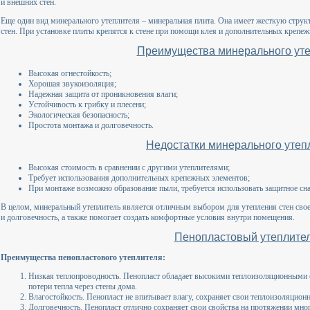
и внешних стен.
Еще один вид минерального утеплителя – минеральная плита. Она имеет жесткую струк
стен. При установке плиты крепятся к стене при помощи клея и дополнительных крепе
Преимущества минерального уте
Высокая огнестойкость;
Хорошая звукоизоляция;
Надежная защита от проникновения влаги;
Устойчивость к грибку и плесени;
Экологическая безопасность;
Простота монтажа и долговечность.
Недостатки минерального утеп
Высокая стоимость в сравнении с другими утеплителями;
Требует использования дополнительных крепежных элементов;
При монтаже возможно образование пыли, требуется использовать защитное сн
В целом, минеральный утеплитель является отличным выбором для утепления стен сво
и долговечность, а также помогает создать комфортные условия внутри помещения.
Пенопластовый утеплите
Преимущества пенопластового утеплителя:
Низкая теплопроводность. Пенопласт обладает высокими теплоизоляционными с
потери тепла через стены дома.
Влагостойкость. Пенопласт не впитывает влагу, сохраняет свои теплоизоляцион
Долговечность. Пенопласт отлично сохраняет свои свойства на протяжении мно