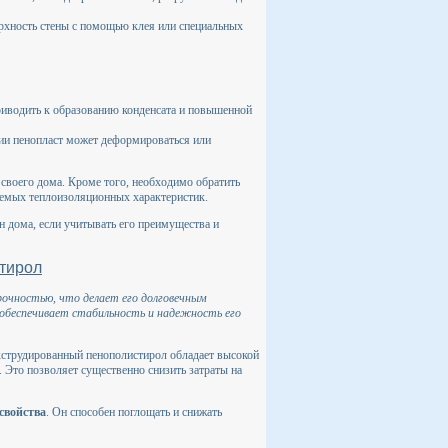
рхность стены с помощью клея или специальных
риводить к образованию конденсата и повышенной
ии пенопласт может деформироваться или
 своего дома. Кроме того, необходимо обратить
буемых теплоизоляционных характеристик.
 дома, если учитывать его преимущества и
тирол
рочностью, что делает его долговечным
 обеспечивает стабильность и надежность его
экструдированный пенополистирол обладает высокой
. Это позволяет существенно снизить затраты на
свойства
. Он способен поглощать и снижать