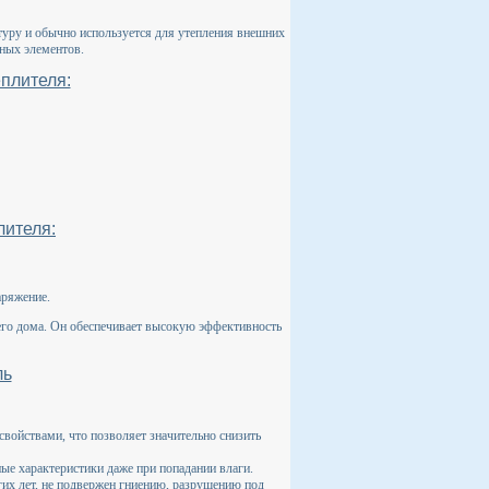
туру и обычно используется для утепления внешних
жных элементов.
плителя:
лителя:
аряжение.
его дома. Он обеспечивает высокую эффективность
ль
войствами, что позволяет значительно снизить
ные характеристики даже при попадании влаги.
гих лет, не подвержен гниению, разрушению под