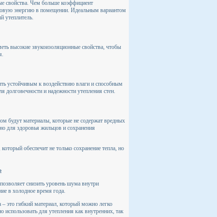
ные свойства. Чем больше коэффициент
пловую энергию в помещении. Идеальным вариантом
й утеплитель.
еть высокие звукоизоляционные свойства, чтобы
я.
быть устойчивым к воздействию влаги и способным
я долговечности и надежности утепления стен.
том будут материалы, которые не содержат вредных
но для здоровья жильцов и сохранения
 который обеспечит не только сохранение тепла, но
ь
позволяет снизить уровень шума внутри
ние в холодное время года.
а – это гибкий материал, который можно легко
 использовать для утепления как внутренних, так