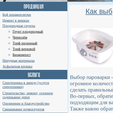
Как выб
Бой керамоплитки
Цемент в мешках
Плодородные грунты
Грунт плодородный
Чернозём
Торф низинный
Торф верховой
Биокомпост
Нерудные материалы
Асфальтная крошка
Выбор пароварки - 
огромное количест
Спецтехника в аренду (услуги
спецтехники)
сделать правильны
Строительство, ремонт, сезонное
Во-первых, обрати
содержание дорог
подходящим для ва
Озеленение и благоустройство
Также важно обрат
Смешивание почвогрунтов