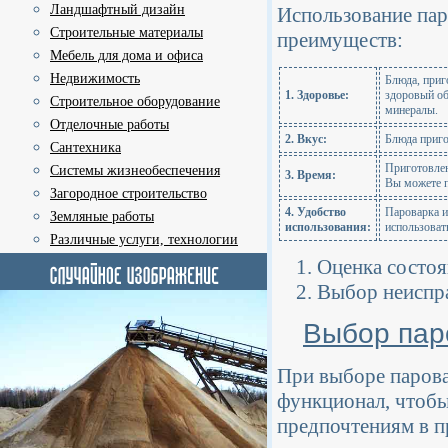
Ландшафтный дизайн
Использование пар
Строительные материалы
преимуществ:
Мебель для дома и офиса
Недвижимость
Блюда, приг
1. Здоровье:
здоровый об
Строительное оборудование
минералы.
Отделочные работы
2. Вкус:
Блюда приго
Сантехника
Приготовлен
Системы жизнеобеспечения
3. Время:
Вы можете п
Загородное строительство
4. Удобство
Пароварка и
Земляные работы
использования:
использоват
Различные услуги, технологии
Оценка состо
Выбор неиспр
Выбор пар
При выборе парова
функционал, чтобы
предпочтениям в п