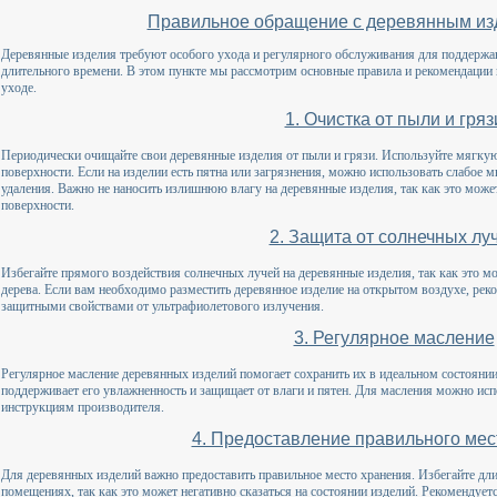
Правильное обращение с деревянным из
Деревянные изделия требуют особого ухода и регулярного обслуживания для поддержа
длительного времени. В этом пункте мы рассмотрим основные правила и рекомендации
уходе.
1. Очистка от пыли и гряз
Периодически очищайте свои деревянные изделия от пыли и грязи. Используйте мягкую
поверхности. Если на изделии есть пятна или загрязнения, можно использовать слабое
удаления. Важно не наносить излишнюю влагу на деревянные изделия, так как это мож
поверхности.
2. Защита от солнечных лу
Избегайте прямого воздействия солнечных лучей на деревянные изделия, так как это м
дерева. Если вам необходимо разместить деревянное изделие на открытом воздухе, реко
защитными свойствами от ультрафиолетового излучения.
3. Регулярное масление
Регулярное масление деревянных изделий помогает сохранить их в идеальном состоянии
поддерживает его увлажненность и защищает от влаги и пятен. Для масления можно исп
инструкциям производителя.
4. Предоставление правильного мес
Для деревянных изделий важно предоставить правильное место хранения. Избегайте дл
помещениях, так как это может негативно сказаться на состоянии изделий. Рекомендуе