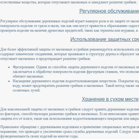
естественные вещества, которые отпугивают насекомых и замедляют развитие грибков.
Регулярное обслуживани
Регулярное обслуживание деревянных изделий играет важную роль в их защите от насе
поверхность изделия от грязи и пыли, так как они могут привести к образованию сырос
проверять изделие на наличие древесных вредителей, таких как термиты или муравьи, 
Использование защитных ср
Для более эффективной защиты от насекомых и грибков рекомендуется использовать сп
содержат химические соединения, которые проникают в структуру дерева и образуют за
отпугивает насекомых и предотвращает развитие грибков.
Фрезерование. Одним из способов защиты деревянного изделия от насекомых я
заключается в обработке поверхности изделия фрезерным станком, что позволяе
обитают насекомые.
Насыщение деревянного изделия водоотталкивающим веществом. Покрытие изд
воду, может предотвратить развитие грибков и насекомых. Такой метод также з
солнечных лучей.
Хранение в сухом месте
Для максимальной защиты от насекомых и грибков следует хранить деревянные издели
из факторов, способствующих развитию грибков и насекомых. Если невозможно хранить
защиты его от влаги, такие как использование водоотталкивающего покрытия или накр
Правильное обращение с деревянными изделиями и применение специальных методов п
поражение, что приводит к увеличению срока службы деревянных изделий. Следуя этим
функциональность своих изделий на многие годы.