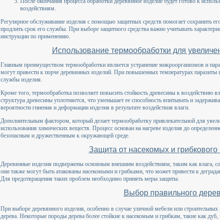
После окончания процесса обработки деревянное изделие будет готово к испол
воздействиям.
Регулярное обслуживание изделия с помощью защитных средств помогает сохранить его
продлить срок его службы. При выборе защитного средства важно учитывать характерис
инструкции по применению.
Использование термообработки для увеличен
Главным преимуществом термообработки является устранение микроорганизмов и параз
могут привести к порче деревянных изделий. При повышенных температурах паразиты п
службы изделия.
Кроме того, термообработка позволяет повысить стойкость древесины к воздействию вла
структура древесины уплотняется, что уменьшает ее способность впитывать и задержив
вероятности гниения и деформации изделия в результате воздействия влаги.
Дополнительным фактором, который делает термообработку привлекательной для увелич
использования химических веществ. Процесс основан на нагреве изделия до определенно
безопасным и дружественным к окружающей среде.
Защита от насекомых и грибкового
Деревянные изделия подвержены основным внешним воздействиям, таким как влага, со
они также могут быть атакованы насекомыми и грибками, что может привести к деград
Для предотвращения таких проблем необходимо принять меры защиты.
Выбор правильного дере
При выборе деревянного изделия, особенно в случае уличной мебели или строительных 
дерева. Некоторые породы дерева более стойкие к насекомым и грибкам, такие как дуб,