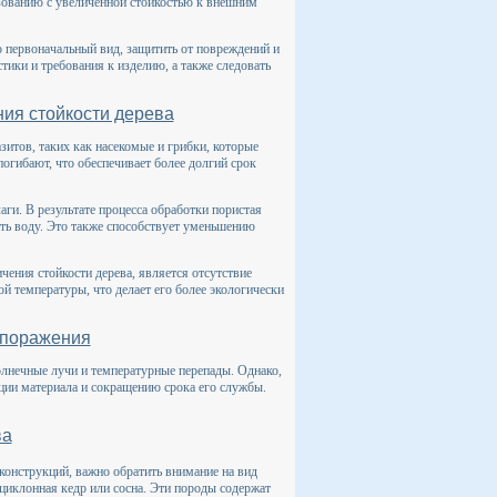
ьзованию с увеличенной стойкостью к внешним
 первоначальный вид, защитить от повреждений и
тики и требования к изделию, а также следовать
ия стойкости дерева
итов, таких как насекомые и грибки, которые
огибают, что обеспечивает более долгий срок
ги. В результате процесса обработки пористая
ать воду. Это также способствует уменьшению
ения стойкости дерева, является отсутствие
й температуры, что делает его более экологически
 поражения
лнечные лучи и температурные перепады. Однако,
ации материала и сокращению срока его службы.
ва
конструкций, важно обратить внимание на вид
 циклонная кедр или сосна. Эти породы содержат