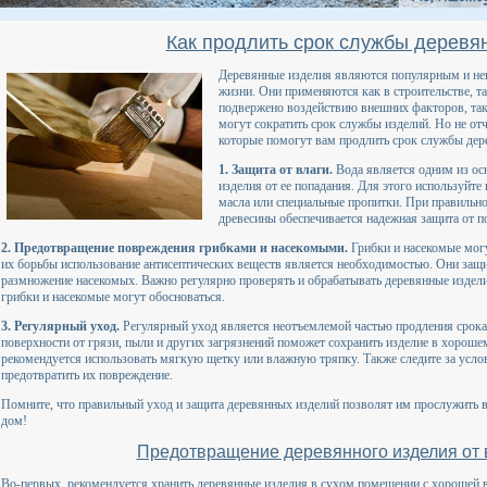
Как продлить срок службы деревя
Деревянные изделия являются популярным и не
жизни. Они применяются как в строительстве, та
подвержено воздействию внешних факторов, таки
могут сократить срок службы изделий. Но не о
которые помогут вам продлить срок службы дер
1. Защита от влаги.
Вода является одним из ос
изделия от ее попадания. Для этого используйт
масла или специальные пропитки. При правильно
древесины обеспечивается надежная защита от п
2. Предотвращение повреждения грибками и насекомыми.
Грибки и насекомые могу
их борьбы использование антисептических веществ является необходимостью. Они защи
размножение насекомых. Важно регулярно проверять и обрабатывать деревянные изделия
грибки и насекомые могут обосноваться.
3. Регулярный уход.
Регулярный уход является неотъемлемой частью продления срока
поверхности от грязи, пыли и других загрязнений поможет сохранить изделие в хороше
рекомендуется использовать мягкую щетку или влажную тряпку. Также следите за усло
предотвратить их повреждение.
Помните, что правильный уход и защита деревянных изделий позволят им прослужить в
дом!
Предотвращение деревянного изделия от 
Во-первых, рекомендуется хранить деревянные изделия в сухом помещении с хорошей в