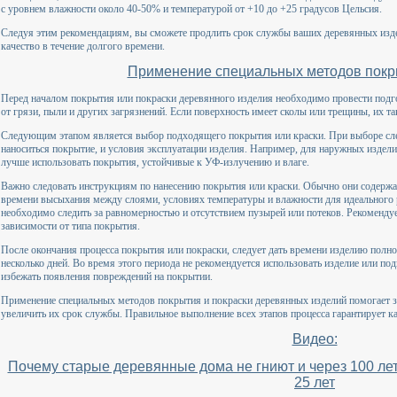
с уровнем влажности около 40-50% и температурой от +10 до +25 градусов Цельсия.
Следуя этим рекомендациям, вы сможете продлить срок службы ваших деревянных издел
качество в течение долгого времени.
Применение специальных методов покр
Перед началом покрытия или покраски деревянного изделия необходимо провести подг
от грязи, пыли и других загрязнений. Если поверхность имеет сколы или трещины, их т
Следующим этапом является выбор подходящего покрытия или краски. При выборе след
наноситься покрытие, и условия эксплуатации изделия. Например, для наружных издел
лучше использовать покрытия, устойчивые к УФ-излучению и влаге.
Важно следовать инструкциям по нанесению покрытия или краски. Обычно они содерж
времени высыхания между слоями, условиях температуры и влажности для идеального р
необходимо следить за равномерностью и отсутствием пузырей или потеков. Рекомендует
зависимости от типа покрытия.
После окончания процесса покрытия или покраски, следует дать времени изделию полн
несколько дней. Во время этого периода не рекомендуется использовать изделие или по
избежать появления повреждений на покрытии.
Применение специальных методов покрытия и покраски деревянных изделий помогает з
увеличить их срок службы. Правильное выполнение всех этапов процесса гарантирует к
Видео:
Почему старые деревянные дома не гниют и через 100 лет
25 лет