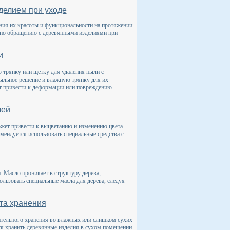
делием при уходе
ния их красоты и функциональности на протяжении
 по обращению с деревянными изделиями при
и
 тряпку или щетку для удаления пыли с
 мыльное решение и влажную тряпку для их
ет привести к деформации или повреждению
чей
ожет привести к выцветанию и изменению цвета
мендуется использовать специальные средства с
. Масло проникает в структуру дерева,
ользовать специальные масла для дерева, следуя
та хранения
ительного хранения во влажных или слишком сухих
тся хранить деревянные изделия в сухом помещении