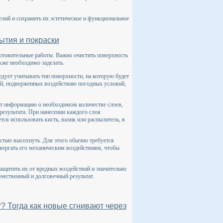
ий и сохранить их эстетическое и функциональное
ытия и покраски
отовительные работы. Важно очистить поверхность
акже необходимо заделать.
ует учитывать тип поверхности, на которую будет
ий, подверженных воздействию погодных условий,
ат информацию о необходимом количестве слоев,
езультата. При нанесении каждого слоя
ся использовать кисть, валик или распылитель, в
остью высохнуть. Для этого обычно требуется
двергать его механическим воздействиям, чтобы
ащитить их от вредных воздействий и значительно
ачественный и долговечный результат.
? Тогда как новые сгнивают через