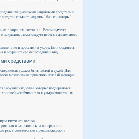
 изделия специальными защитными средствами.
ие средства создают защитный барьер, который
ть их в хорошем состоянии. Рекомендуется
го покрытия. Также следует избегать длительного
льными, но и простыми в уходе. Если следовать
я и сохраните его первозданный вид.
ыми средствами
оверхность должна быть чистой и сухой. Для
димости можно также применить нежный моющий
для наружных изделий, которые подвергаются
, с хорошей устойчивостью к ультрафиолетовым
щью кисти или валика.
просохло и закрепилось на поверхности.
ло раз, в соответствии с рекомендациями