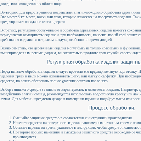
дождь или нахождения их вблизи воды.
Во-вторых, для предотвращения воздействия влаги необходимо обработать деревянные
Это могут быть масла, воски или лаки, которые наносятся на поверхность изделия. Так
предотвращает попадание влаги в дерево.
В-третьих, регулярное обслуживание и обработка деревянных изделий помогут сохрани
периодически осматривать изделие и, при необходимости, наносить новый слой защитно
пребывания изделия на открытом воздухе, особенно во время дождей.
Важно отметить, что деревянные изделия могут быть не только красивыми и функциона
вышеприведенным рекомендациям, вы значительно продлите срок службы своего издели
Регулярная обработка изделия защитн
Перед началом обработки изделия следует провести его предварительную подготовку. П
удаления грязи и пыли можно использовать щетку или мягкую салфетку. При необхо
средство, но важно обеспечить полное удаление остатков после него.
Выбор защитного средства зависит от характеристик и назначения изделия. Например, 
воздействию влаги и солнца, рекомендуется использовать водостойкую краску или лак
лучам. Для мебели и предметов декора в помещении идеально подойдут масла или воск.
Процесс обработки:
Смешайте защитное средство в соответствии с инструкцией производителя.
Нанесите средство на поверхность изделия равномерным и тонким слоем с помо
Оставьте изделие на время, указанное в инструкции, чтобы средство полностью 
Повторите процесс нанесения и высыхания защитного средства необходимое чис
производителя.