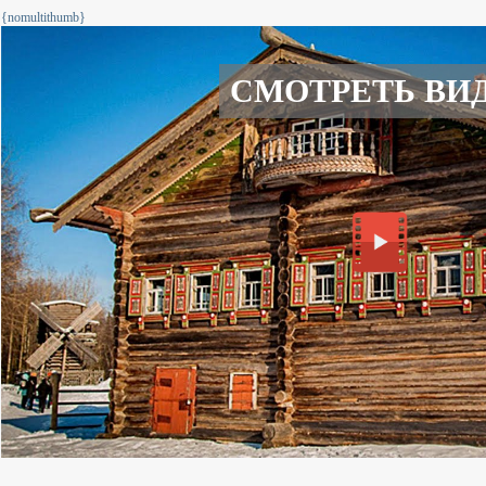
{nomultithumb}
СМОТРЕТЬ ВИ