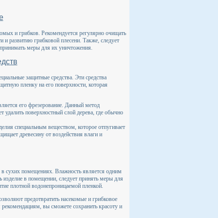
е
комых и грибков. Рекомендуется регулярно очищать
ти и развитию грибковой плесени. Также, следует
и принимать меры для их уничтожения.
едств
ециальные защитные средства. Эти средства
щитную пленку на его поверхности, которая
вляется его фрезерование. Данный метод
т удалить поверхностный слой дерева, где обычно
елия специальным веществом, которое отпугивает
ащищает древесину от воздействия влаги и
я в сухих помещениях. Влажность является одним
 изделие в помещении, следует принять меры для
ытие плотной водонепроницаемой пленкой.
озволяют предотвратить насекомые и грибковое
 рекомендациям, вы сможете сохранить красоту и