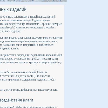
нных изделий
пременным элементом в нашей повседневной
к и в интерьерном декоре. Однако дерево
х как влага, солнце, насекомые и грибки, которые
тчаивайтесь! Существуют несложные способы,
евянных изделий.
новных врагов древесины, поэтому важно защитить
е водоотталкивающие покрытия, например, лаки,
м нанесении таких покрытий на поверхность
опадания влаги.
т привести к деградации деревянных изделий. Для
тят дерево от появления грибка и предотвратят
, особенно на наличие трещин и повреждений, где
 службы деревянных изделий. Очистка
м состоянии на долгие годы. Для очистки
виями хранения и содержания изделий, чтобы
ам долгие годы, добавляя уют и красоту в ваш
воздействия влаги
ентиляцией. Избегайте попадания изделий под