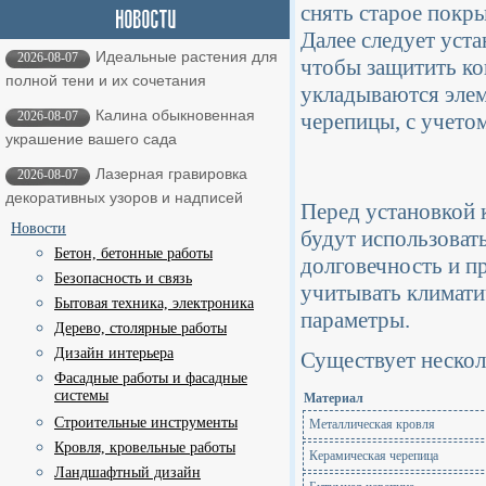
снять старое покр
Далее следует уст
Идеальные растения для
2026-08-07
чтобы защитить ко
полной тени и их сочетания
укладываются элем
Калина обыкновенная
2026-08-07
черепицы, с учето
украшение вашего сада
Лазерная гравировка
2026-08-07
декоративных узоров и надписей
Перед установкой 
Новости
будут использоват
Бетон, бетонные работы
долговечность и п
Безопасность и связь
учитывать климати
Бытовая техника, электроника
параметры.
Дерево, столярные работы
Дизайн интерьера
Существует нескол
Фасадные работы и фасадные
системы
Материал
Строительные инструменты
Металлическая кровля
Кровля, кровельные работы
Керамическая черепица
Ландшафтный дизайн