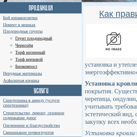
Как прав
Бой керамоплитки
Цемент в мешках
Плодородные грунты
Грунт плодородный
Чернозём
Торф низинный
Торф верховой
установка и утепл
Биокомпост
энергоэффективнос
Нерудные материалы
Асфальтная крошка
Установка кровл
покрытия. Существ
черепица, ондулин
Спецтехника в аренду (услуги
учитывать требова
спецтехники)
эстетический вид, 
Строительство, ремонт, сезонное
содержание дорог
закупку всех необ
Озеленение и благоустройство
Установка кровли
Смешивание почвогрунтов