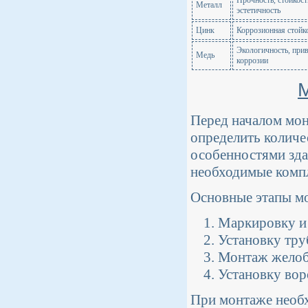
Прочность, стойкос
Металл
эстетичность
Цинк
Коррозионная стойко
Экологичность, прив
Медь
коррозии
Перед началом мон
определить количе
особенностями зда
необходимые комп
Основные этапы мо
Маркировку и 
Установку тру
Монтаж желоба
Установку вор
При монтаже необх