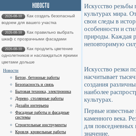
Искусство резьбы 
культурах мира. О
Как создать безопасный
2026-08-10
свои следы в истор
водоем для вашего участка
особенности и стил
Как правильно выбрать
2026-08-10
природы. Каждая р
шкаф с прозрачными фасадами
неповторимую силу
Как продлить цветение
2026-08-10
однолетников и наслаждаться яркими
цветами дольше
Искусство резки п
Новости
насчитывает тысяч
Бетон, бетонные работы
создания различны
Безопасность и связь
наиболее распрост
Бытовая техника, электроника
культурах.
Дерево, столярные работы
Дизайн интерьера
Первые известные 
Фасадные работы и фасадные
каменного века. Ре
системы
для повседневных 
Строительные инструменты
Кровля, кровельные работы
значение.