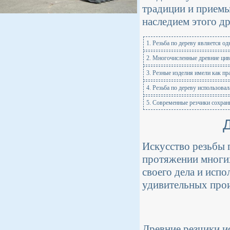
традиции и приемы
наследием этого др
1. Резьба по дереву является о
2. Многочисленные древние цив
3. Резные изделия имели как пра
4. Резьба по дереву использова
5. Современные резчики сохран
Искусство резьбы 
протяжении многих
своего дела и исп
удивительных прои
Древние резчики и