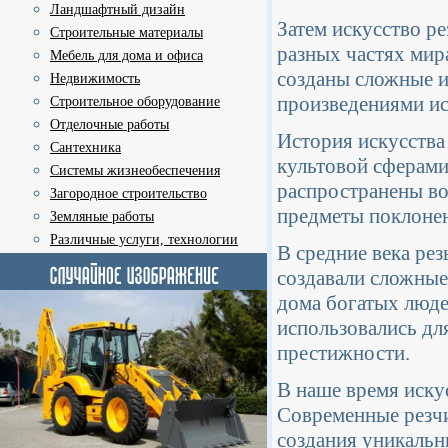
Ландшафтный дизайн
Затем искусство ре
Строительные материалы
разных частях мир
Мебель для дома и офиса
созданы сложные и
Недвижимость
произведениями ис
Строительное оборудование
Отделочные работы
История искусства 
Сантехника
культовой сферами
Системы жизнеобеспечения
распространены во
Загородное строительство
предметы поклонен
Земляные работы
Различные услуги, технологии
В средние века рез
создавали сложные
дома богатых люде
использовались дл
престижности.
В наше время искус
Современные резчи
создания уникальн