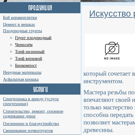
Искусство 
Бой керамоплитки
Цемент в мешках
Плодородные грунты
Грунт плодородный
Чернозём
Торф низинный
Торф верховой
Биокомпост
который сочетает 
Нерудные материалы
Асфальтная крошка
инструментом.
Мастера резьбы по
впечатляют своей 
Спецтехника в аренду (услуги
спецтехники)
только мастерство 
Строительство, ремонт, сезонное
способна передать
содержание дорог
позволяет мастера
Озеленение и благоустройство
древесины.
Смешивание почвогрунтов