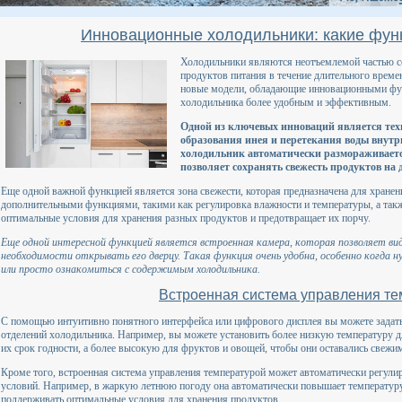
Инновационные холодильники: какие фун
Холодильники являются неотъемлемой частью с
продуктов питания в течение длительного време
новые модели, обладающие инновационными фун
холодильника более удобным и эффективным.
Одной из ключевых инноваций является техн
образования инея и перетекания воды внутр
холодильник автоматически размораживаетс
позволяет сохранять свежесть продуктов на 
Еще одной важной функцией является зона свежести, которая предназначена для хранен
дополнительными функциями, такими как регулировка влажности и температуры, а такж
оптимальные условия для хранения разных продуктов и предотвращает их порчу.
Еще одной интересной функцией является встроенная камера, которая позволяет вид
необходимости открывать его дверцу. Такая функция очень удобна, особенно когда 
или просто ознакомиться с содержимым холодильника.
Встроенная система управления т
С помощью интуитивно понятного интерфейса или цифрового дисплея вы можете задат
отделений холодильника. Например, вы можете установить более низкую температуру 
их срок годности, а более высокую для фруктов и овощей, чтобы они оставались свежи
Кроме того, встроенная система управления температурой может автоматически регули
условий. Например, в жаркую летнюю погоду она автоматически повышает температуру
поддерживать оптимальные условия для хранения продуктов.