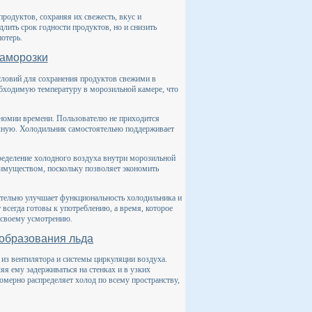
родуктов, сохраняя их свежесть, вкус и
длить срок годности продуктов, но и снизить
отерь.
аморозки
ловий для сохранения продуктов свежими в
бходимую температуру в морозильной камере, что
номии времени. Пользователю не приходится
чную. Холодильник самостоятельно поддерживает
ределение холодного воздуха внутри морозильной
еимуществом, поскольку позволяет экономить
тельно улучшает функциональность холодильника и
 всегда готовы к употреблению, а время, которое
 своему усмотрению.
 образования льда
 из вентилятора и системы циркуляции воздуха.
яя ему задерживаться на стенках и в узких
омерно распределяет холод по всему пространству,