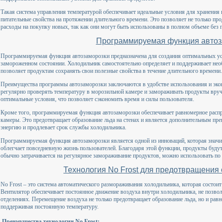
Такая система управления температурой обеспечивает идеальные условия для хранения п
питательные свойства на протяжении длительного времени. Это позволяет не только про
расходы на покупку новых, так как они могут быть использованы в полном объеме без п
Программируемая функция автоз
Программируемая функция автозаморозки предназначена для создания оптимальных ус
замороженном состоянии. Холодильник самостоятельно определяет и поддерживает нео
позволяет продуктам сохранять свои полезные свойства в течение длительного времени.
Преимущества программы автозаморозки заключаются в удобстве использования и эко
регулярно проверять температуру в морозильной камере и замораживать продукты вру
оптимальные условия, что позволяет сэкономить время и силы пользователя.
Кроме того, программируемая функция автозаморозки обеспечивает равномерное расп
камеры. Это предотвращает образование льда на стенах и является дополнительным пр
энергию и продлевает срок службы холодильника.
Программируемая функция автозаморозки является одной из инноваций, которая значи
облегчает повседневную жизнь пользователей. Благодаря этой функции, продукты будут
обычно затрачивается на регулярное замораживание продуктов, можно использовать по
Технология No Frost для предотвращения
No Frost – это система автоматического размораживания холодильника, которая состоит
Вентилятор обеспечивает постоянное движение воздуха внутри холодильника, не позвол
отделениях. Перемещение воздуха не только предотвращает образование льда, но и равн
поддерживая постоянную температуру.
Преимущества технологии No Frost: