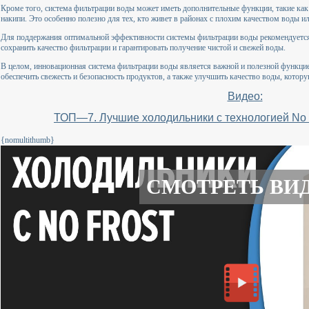
Кроме того, система фильтрации воды может иметь дополнительные функции, такие как
накипи. Это особенно полезно для тех, кто живет в районах с плохим качеством воды 
Для поддержания оптимальной эффективности системы фильтрации воды рекомендуетс
сохранить качество фильтрации и гарантировать получение чистой и свежей воды.
В целом, инновационная система фильтрации воды является важной и полезной функци
обеспечить свежесть и безопасность продуктов, а также улучшить качество воды, кото
Видео:
ТОП—7. Лучшие холодильники с технологией No Fr
{nomultithumb}
СМОТРЕТЬ ВИ