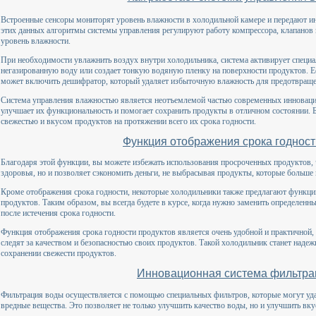
Встроенные сенсоры мониторят уровень влажности в холодильной камере и передают и
этих данных алгоритмы системы управления регулируют работу компрессора, клапанов
уровень влажности.
При необходимости увлажнить воздух внутри холодильника, система активирует специ
негазированную воду или создает тонкую водяную пленку на поверхности продуктов. 
может включить дешифратор, который удаляет избыточную влажность для предотвращен
Система управления влажностью является неотъемлемой частью современных инноваци
улучшает их функциональность и помогает сохранить продукты в отличном состоянии. 
свежестью и вкусом продуктов на протяжении всего их срока годности.
Функция отображения срока годност
Благодаря этой функции, вы можете избежать использования просроченных продуктов, ч
здоровья, но и позволяет сэкономить деньги, не выбрасывая продукты, которые больше
Кроме отображения срока годности, некоторые холодильники также предлагают функци
продуктов. Таким образом, вы всегда будете в курсе, когда нужно заменить определенн
после истечения срока годности.
Функция отображения срока годности продуктов является очень удобной и практичной, 
следят за качеством и безопасностью своих продуктов. Такой холодильник станет над
сохранении свежести продуктов.
Инновационная система фильтра
Фильтрация воды осуществляется с помощью специальных фильтров, которые могут удал
вредные вещества. Это позволяет не только улучшить качество воды, но и улучшить вк