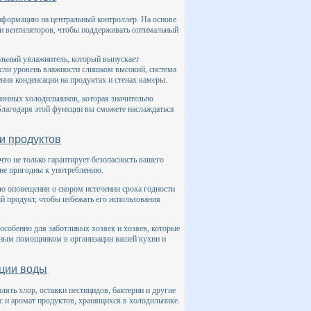
нформацию на центральный контроллер. На основе
 и вентиляторов, чтобы поддерживать оптимальный
альный увлажнитель, который выпускает
Если уровень влажности слишком высокий, система
ия конденсации на продуктах и стенах камеры.
онных холодильников, которая значительно
Благодаря этой функции вы сможете наслаждаться
и продуктов
то не только гарантирует безопасность вашего
 не пригодны к употреблению.
ю оповещения о скором истечении срока годности
ый продукт, чтобы избежать его использования
особенно для заботливых хозяек и хозяев, которые
ежным помощником в организации вашей кухни и
ции воды
ять хлор, оставки пестицидов, бактерии и другие
ус и аромат продуктов, хранящихся в холодильнике.