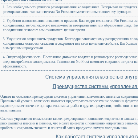
1. Без необходимости ручного размораживания холодильника. Теперь вам не придется
размораживания, так как система No Frost автоматически выполняет эту функцию.
2. Удобство использования и экономия времени. Благодаря технологии No Frost вы с
холодильнике, не беспокоясь о возможности замораживания или образования льда. Та
холодильник позволит вам сэкономить ценное время.
3. Улучшенная сохранность продуктов. Благодаря равномерному распределению холод
холодильнике остаются свежими и сохраняют все свои полезные свойства. Вы больше
вымерзшими продуктами.
4. Энергоэффективность. Постоянное движение воздуха и равномерное распределени
энергопотребления холодильника. Технология No Frost помогает сократить затраты на
эффективность.
Система управления влажностью внутр
Преимущества системы управления
Одним из основных преимуществ системы управления влажностью является сохранение 
Правильный уровень влажности помогает предотвратить пересыхание овощей и фруктов,
параметр имеет значение при хранении мяса, рыбы и других продуктов, чтобы они не по
аппетитными.
Система управления влажностью также предотвращает появление неприятного запаха в
риск развития плесени и гниения, что может привести к появлению неприятных запахов
проблем и сохранить свежесть и приятный запах продуктов внутри холодильника.
Как работает система управления 