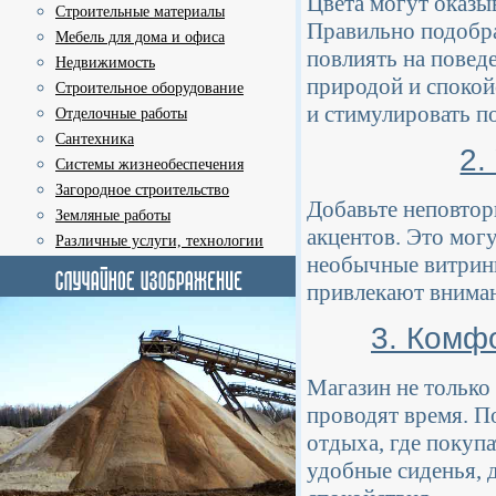
Цвета могут оказыв
Строительные материалы
Правильно подобра
Мебель для дома и офиса
повлиять на повед
Недвижимость
природой и спокой
Строительное оборудование
и стимулировать п
Отделочные работы
Сантехника
2.
Системы жизнеобеспечения
Загородное строительство
Добавьте неповтор
Земляные работы
акцентов. Это мог
Различные услуги, технологии
необычные витрины
привлекают внима
3. Комф
Магазин не только 
проводят время. П
отдыха, где покуп
удобные сиденья, 