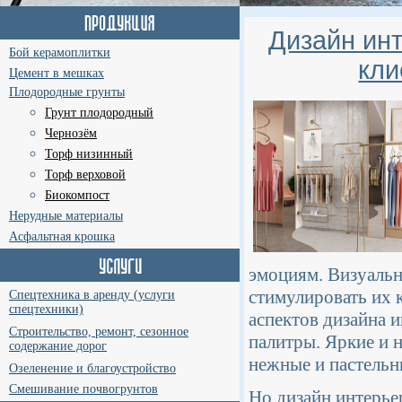
Дизайн инт
Бой керамоплитки
кли
Цемент в мешках
Плодородные грунты
Грунт плодородный
Чернозём
Торф низинный
Торф верховой
Биокомпост
Нерудные материалы
Асфальтная крошка
эмоциям. Визуальн
стимулировать их 
Спецтехника в аренду (услуги
спецтехники)
аспектов дизайна 
Строительство, ремонт, сезонное
палитры. Яркие и 
содержание дорог
нежные и пастельн
Озеленение и благоустройство
Смешивание почвогрунтов
Но дизайн интерье