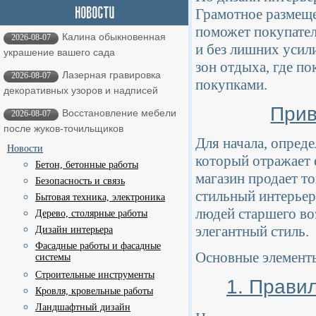
Грамотное размеще
поможет покупател
Калина обыкновенная
2026-08-07
и без лишних усил
украшение вашего сада
зон отдыха, где п
Лазерная гравировка
2026-08-07
покупками.
декоративных узоров и надписей
Прив
Восстановление мебели
2026-08-07
после жуков-точильщиков
Для начала, опред
Новости
который отражает 
Бетон, бетонные работы
магазин продает т
Безопасность и связь
стильный интерьер
Бытовая техника, электроника
людей старшего во
Дерево, столярные работы
элегантный стиль.
Дизайн интерьера
Фасадные работы и фасадные
Основные элементы
системы
Строительные инструменты
1. Прави
Кровля, кровельные работы
Ландшафтный дизайн