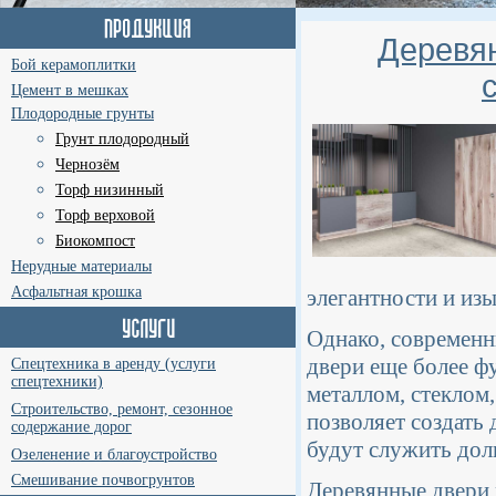
Деревян
Бой керамоплитки
Цемент в мешках
Плодородные грунты
Грунт плодородный
Чернозём
Торф низинный
Торф верховой
Биокомпост
Нерудные материалы
Асфальтная крошка
элегантности и изы
Однако, современн
двери еще более ф
Спецтехника в аренду (услуги
спецтехники)
металлом, стеклом
Строительство, ремонт, сезонное
позволяет создать 
содержание дорог
будут служить дол
Озеленение и благоустройство
Смешивание почвогрунтов
Деревянные двери 