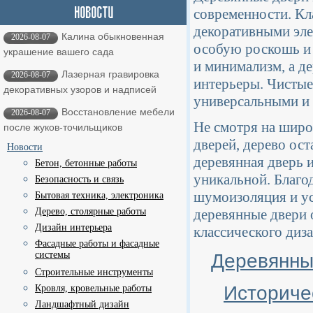
современности. Кл
декоративными эле
Калина обыкновенная
2026-08-07
особую роскошь и 
украшение вашего сада
и минимализм, а де
Лазерная гравировка
2026-08-07
интерьеры. Чистые
декоративных узоров и надписей
универсальными и
Восстановление мебели
2026-08-07
Не смотря на широ
после жуков-точильщиков
дверей, дерево ос
Новости
деревянная дверь и
Бетон, бетонные работы
уникальной. Благо
Безопасность и связь
шумоизоляция и у
Бытовая техника, электроника
Дерево, столярные работы
деревянные двери
Дизайн интерьера
классического диза
Фасадные работы и фасадные
системы
Деревянны
Строительные инструменты
Историче
Кровля, кровельные работы
Ландшафтный дизайн