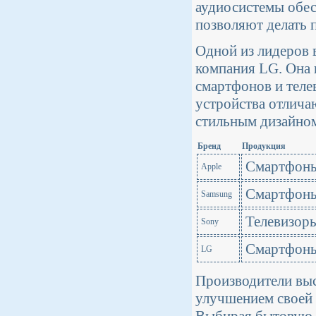
аудиосистемы обес
позволяют делать 
Одной из лидеров 
компания LG. Она 
смартфонов и теле
устройства отлич
стильным дизайно
Бренд
Продукция
Смартфоны
Apple
Смартфоны
Samsung
Телевизоры
Sony
Смартфоны
LG
Производители вы
улучшением своей 
Выбирая бытовую т