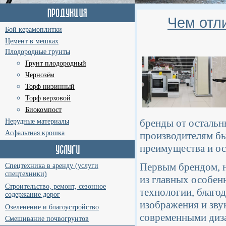
Чем отл
Бой керамоплитки
Цемент в мешках
Плодородные грунты
Грунт плодородный
Чернозём
Торф низинный
Торф верховой
Биокомпост
бренды от остальн
Нерудные материалы
Асфальтная крошка
производителям бы
преимущества и ос
Первым брендом, н
Спецтехника в аренду (услуги
спецтехники)
из главных особен
Строительство, ремонт, сезонное
технологии, благо
содержание дорог
изображения и зву
Озеленение и благоустройство
современными диз
Смешивание почвогрунтов