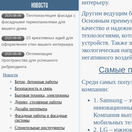
интерьеру.
Другим ведущим б
Теплоизоляция фасада с
2026-08-08
Основным преимущ
фасадными термопанелями для
качество и надежн
вашего дома
технологиями, кот
10 креативных идей для
2026-08-08
устройств. Также 
оформления стен вашего интерьера
экологическая нап
Оптимизация
2026-08-08
негативного возде
пространства для успешного
ребрендинга
Самые п
Новости
Среди самых попу
Бетон, бетонные работы
компании:
Безопасность и связь
Бытовая техника, электроника
1. Samsung – 
Дерево, столярные работы
инновационны
Дизайн интерьера
Компания выпу
Фасадные работы и фасадные
системы
мобильных тел
Строительные инструменты
2. LG – южнок