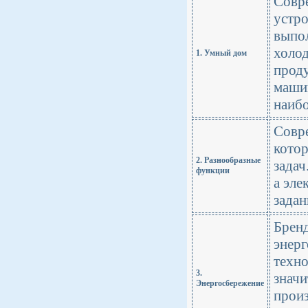
Совр
устро
выпол
холод
1. Умный дом
проду
машин
наиб
Совр
кото
2. Разнообразные
задач
функции
а эле
задан
Брен
энерг
техно
3.
значи
Энергосбережение
произ