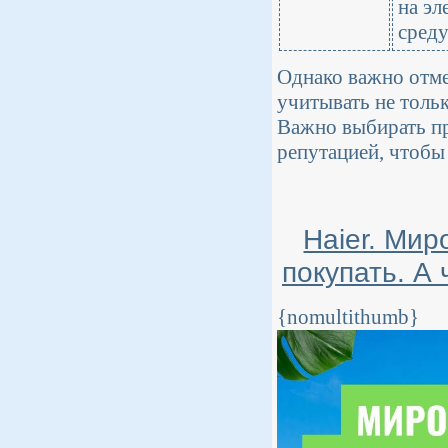
на эл
среду
Однако важно отме
учитывать не толь
Важно выбирать п
репутацией, чтобы
Haier. Мир
покупать. А
{nomultithumb}