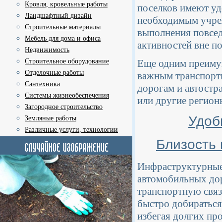
Кровля, кровельные работы
поселков имеют уд
Ландшафтный дизайн
необходимым учреж
Строительные материалы
выполнения повсед
Мебель для дома и офиса
активностей вне по
Недвижимость
Строительное оборудование
Еще одним преимущ
Отделочные работы
важным транспортн
Сантехника
дорогам и автостр
Системы жизнеобеспечения
или другие регион
Загородное строительство
Удоб
Земляные работы
Различные услуги, технологии
Близость 
Инфраструктурные
автомобильных до
транспортную связ
быстро добираться
избегая долгих пр