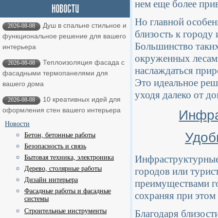
нем еще более при
Но главной особе
Душ в спальне стильное и
2026-08-08
близость к городу
функциональное решение для вашего
Большинство таких
интерьера
окруженных лесами
Теплоизоляция фасада с
2026-08-08
наслаждаться приро
фасадными термопанелями для
Это идеальное реше
вашего дома
уходя далеко от до
10 креативных идей для
2026-08-08
оформления стен вашего интерьера
Инфра
Новости
Удоб
Бетон, бетонные работы
Безопасность и связь
Инфраструктурные 
Бытовая техника, электроника
Дерево, столярные работы
городов или турис
Дизайн интерьера
преимуществами го
Фасадные работы и фасадные
сохраняя при этом
системы
Строительные инструменты
Благодаря близост