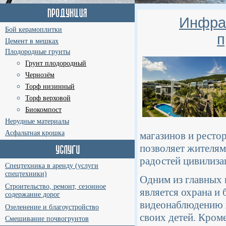
Инфрас
Бой керамоплитки
п
Цемент в мешках
Плодородные грунты
Грунт плодородный
Чернозём
Торф низинный
Торф верховой
Биокомпост
Нерудные материалы
Асфальтная крошка
магазинов и ресто
позволяет жителям
радостей цивилиза
Спецтехника в аренду (услуги
спецтехники)
Одним из главных
Строительство, ремонт, сезонное
является охрана и 
содержание дорог
видеонаблюдению ж
Озеленение и благоустройство
своих детей. Кроме
Смешивание почвогрунтов