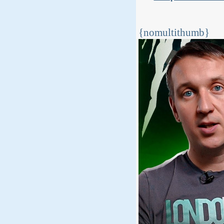
{nomultithumb}