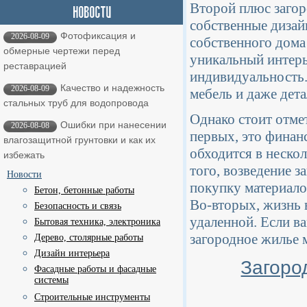
Второй плюс загор
собственные дизай
Фотофиксация и
2026-08-09
собственного дома 
обмерные чертежи перед
уникальный интерь
реставрацией
индивидуальность.
Качество и надежность
2026-08-09
мебель и даже дета
стальных труб для водопровода
Однако стоит отме
Ошибки при нанесении
2026-08-08
первых, это финанс
влагозащитной грунтовки и как их
обходится в нескол
избежать
того, возведение з
Новости
покупку материало
Бетон, бетонные работы
Во-вторых, жизнь 
Безопасность и связь
удаленной. Если ва
Бытовая техника, электроника
загородное жилье 
Дерево, столярные работы
Дизайн интерьера
Загоро
Фасадные работы и фасадные
системы
Строительные инструменты