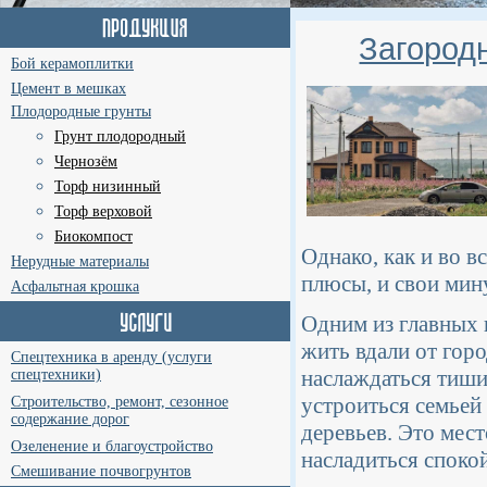
Загород
Бой керамоплитки
Цемент в мешках
Плодородные грунты
Грунт плодородный
Чернозём
Торф низинный
Торф верховой
Биокомпост
Однако, как и во в
Нерудные материалы
плюсы, и свои мин
Асфальтная крошка
Одним из главных 
жить вдали от гор
Спецтехника в аренду (услуги
наслаждаться тиши
спецтехники)
устроиться семьей
Строительство, ремонт, сезонное
содержание дорог
деревьев. Это мест
Озеленение и благоустройство
насладиться спокой
Смешивание почвогрунтов