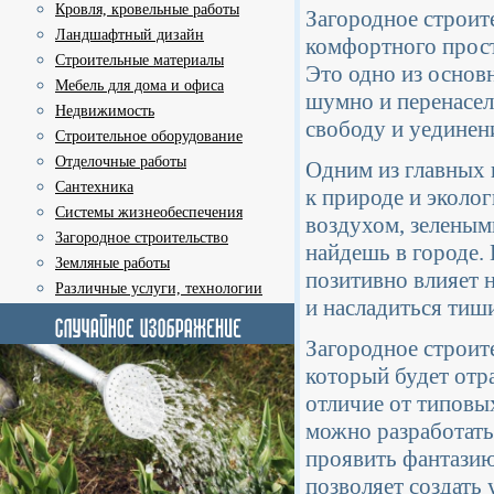
Кровля, кровельные работы
Загородное строит
Ландшафтный дизайн
комфортного прост
Строительные материалы
Это одно из основ
Мебель для дома и офиса
шумно и перенасел
Недвижимость
свободу и уединен
Строительное оборудование
Отделочные работы
Одним из главных 
Сантехника
к природе и эколо
Системы жизнеобеспечения
воздухом, зелеными
Загородное строительство
найдешь в городе. 
Земляные работы
позитивно влияет 
Различные услуги, технологии
и насладиться тиш
Загородное строит
который будет отр
отличие от типовы
можно разработать
проявить фантазию
позволяет создать 