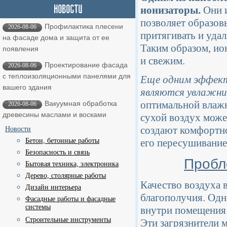
ионизаторы.
Они и
позволяет образов
Профилактика плесени
2026-08-06
притягивать и удал
на фасаде дома и защита от ее
Таким образом, ио
появления
и свежим.
Проектирование фасада
2026-08-06
с теплоизоляционными панелями для
Еще одним эффект
вашего здания
являются увлажни
оптимальной влажн
Вакуумная обработка
2026-08-06
древесины маслами и восками
сухой воздух може
создают комфортно
Новости
Бетон, бетонные работы
его пересушивание
Безопасность и связь
Пробл
Бытовая техника, электроника
Дерево, столярные работы
Качество воздуха 
Дизайн интерьера
благополучия. Одн
Фасадные работы и фасадные
системы
внутри помещения
Строительные инструменты
Эти загрязнители 