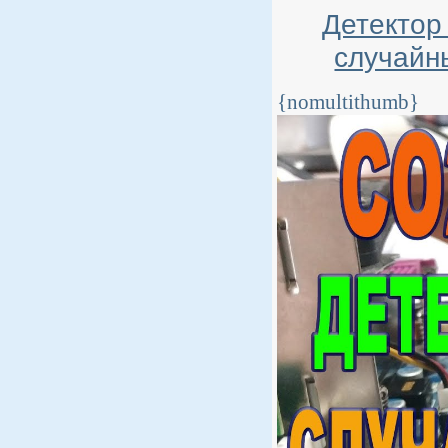
Детектор
случайн
{nomultithumb}