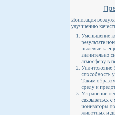
Пр
Ионизация воздуха
улучшению качеств
Уменьшение ко
результате ио
пылевые клещи
значительно с
атмосферу в 
Уничтожение б
способность у
Таким образом
среду и предо
Устранение не
связываться с 
ионизаторы по
животных и др