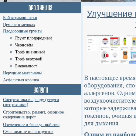
Улучшение 
Бой керамоплитки
Цемент в мешках
Плодородные грунты
Грунт плодородный
Чернозём
Торф низинный
Торф верховой
Биокомпост
Нерудные материалы
В настоящее время
Асфальтная крошка
оборудования, спо
аллергенов. Одним
воздухоочистителе
Спецтехника в аренду (услуги
спецтехники)
которые задержива
Строительство, ремонт, сезонное
токсинов, очищая 
содержание дорог
для дыхания.
Озеленение и благоустройство
Смешивание почвогрунтов
Одним из наиболе