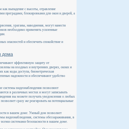
м как выпадение с высоты, отравление
ми преградами, блокировками для окон и дверей, а
ясения, ураганы, наводнения, могут нанести
измов необходимо применять усиленные
ции.
ных опасностей и обеспечить спокойствие и
я дома
спечивают эффективную защиту от
овлены на входных и внутренних дверях, окнах и
их как коды доступа, биометрическая
тепенью надежности и обеспечивают удобство
ые системы видеонаблюдения позволяют
аются в различных местах и могут записывать
блюдения вы можете получать уведомления о любых
позволяет сразу же реагировать на потенциальные
ности в вашем доме. Умный дом позволяет
темы видеонаблюдения, системы обеззараживания, в
е всеми системами безопасности в вашем доме.