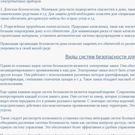
электробытовых приборов.
3. Детская безопасность.
Маленькие дети часто подвергаются опасностям в доме, таки
химическими средствами и т.д. Для защиты детей необходимо оснастить дом специальны
также обеспечить детсадовскую мебель без острых углов и т.д.
4. Повреждения природными катаклизмами.
Природные катаклизмы, такие как землетр
большие повреждения дому и его обитателям. Для минимизации риска от таких катакл
строительные материалы, установить автоматические системы предупреждения и эвакуа
Правильная организация безопасности дома позволит защитить его обитателей от различ
уверенность в своей жилой среде.
Виды систем безопасности дл
Одним из основных видов систем безопасности являются электронные замки. Они обе
несанкционированного проникновения в ваш дом. Электронные замки могут быть устан
других входах. Они работают с использованием различных методов идентификации, так
идентификация, считывание отпечатков пальцев и т. д. Такие замки обладают высокой с
использования.
Еще одним важным видом систем безопасности является видеонаблюдение. Современн
контролировать каждый уголок вашего дома. Они состоят из камер, которые устанавлив
видео и/или передавать его в режиме реального времени. С помощью системы видеона
подозрительных действиях или нежелательном проникновении на вашу территорию. Это 
угрозы.
Также следует рассмотреть возможность установки системы интеграции систем безопас
объединить различные системы безопасности, такие как системы контроля доступа, сис
единую систему управления. Это обеспечивает более эффективное и удобное управлени