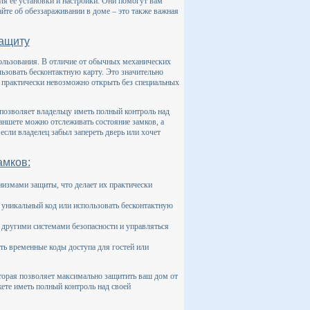
ля ее установки и настройки. Они помогут вам
йте об обеззараживании в доме – это также важная
защиту
ользования. В отличие от обычных механических
ьзовать бесконтактную карту. Это значительно
ва практически невозможно открыть без специальных
позволяет владельцу иметь полный контроль над
ншете можно отслеживать состояние замков, а
 если владелец забыл запереть дверь или хочет
амков:
змами защиты, что делает их практически
 уникальный код или использовать бесконтактную
 другими системами безопасности и управляться
ть временные коды доступа для гостей или
торая позволяет максимально защитить ваш дом от
ете иметь полный контроль над своей