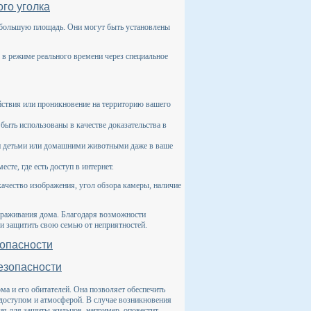
го уголка
 большую площадь. Они могут быть установлены
 в режиме реального времени через специальное
ствия или проникновение на территорию вашего
быть использованы в качестве доказательства в
ими детьми или домашними животными даже в ваше
те, где есть доступ в интернет.
ачество изображения, угол обзора камеры, наличие
араживания дома. Благодаря возможности
и защитить свою семью от неприятностей.
зопасности
езопасности
ма и его обитателей. Она позволяет обеспечить
доступом и атмосферой. В случае возникновения
ия для защиты жильцов, например, оповестит