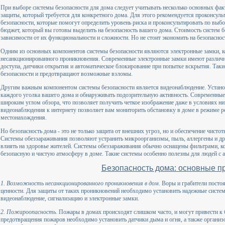
При выборе системы безопасности для дома следует учитывать несколько основных фак
защиты, который требуется для конкретного дома. Для этого рекомендуется проконсуль
безопасности, которые помогут определить уровень риска и проконсультировать по выб
бюджет, который вы готовы выделить на безопасность вашего дома. Стоимость систем б
зависимости от их функциональности и сложности. Но не стоит экономить на безопаснос
Одним из основных компонентов системы безопасности являются электронные замки, 
несанкционированного проникновения. Современные электронные замки имеют различн
доступа, датчики открытия и автоматическое блокирование при попытке вскрытия. Так
безопасности и предотвращают возможные взломы.
Другим важным компонентом системы безопасности является видеонаблюдение. Устано
каждого уголка вашего дома и обнаруживать подозрительную активность. Современны
широким углом обзора, что позволяет получить четкое изображение даже в условиях н
видеонаблюдения к интернету позволяет вам мониторить обстановку в доме в режиме р
местонахождения.
Но безопасность дома - это не только защита от внешних угроз, но и обеспечение чисто
Системы обеззараживания позволяют устранить микроорганизмы, пыль, аллергены и др
влиять на здоровье жителей. Системы обеззараживания обычно оснащены фильтрами, к
безопасную и чистую атмосферу в доме. Такие системы особенно полезны для людей с а
Безопасность дома: основные 
1. Возможность несанкционированного проникновения в дом.
Воры и грабители постоя
ценности. Для защиты от таких проникновений необходимо установить надежные систе
видеонаблюдение, сигнализацию и электронные замки.
2. Пожароопасность.
Пожары в домах происходят слишком часто, и могут привести к
предотвращения пожаров необходимо установить датчики дыма и огня, а также организо