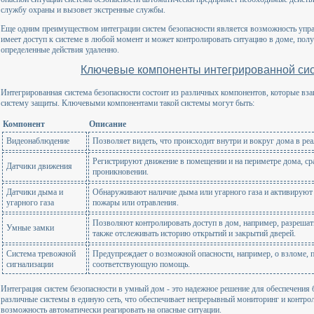
службу охраны и вызовет экстренные службы.
Еще одним преимуществом интеграции систем безопасности является возможность упра
имеет доступ к системе в любой момент и может контролировать ситуацию в доме, пол
определенные действия удаленно.
Ключевые компоненты интегрированной си
Интегрированная система безопасности состоит из различных компонентов, которые в
систему защиты. Ключевыми компонентами такой системы могут быть:
Компонент
Описание
Видеонаблюдение
Позволяет видеть, что происходит внутри и вокруг дома в ре
Регистрируют движение в помещении и на периметре дома, с
Датчики движения
проникновении.
Датчики дыма и
Обнаруживают наличие дыма или угарного газа и активируют
угарного газа
пожары или отравления.
Позволяют контролировать доступ в дом, например, разрешат
Умные замки
также отслеживать историю открытий и закрытий дверей.
Система тревожной
Предупреждает о возможной опасности, например, о взломе, 
сигнализации
соответствующую помощь.
Интеграция систем безопасности в умный дом - это надежное решение для обеспечения 
различные системы в единую сеть, что обеспечивает непрерывный мониторинг и контрол
возможность автоматически реагировать на опасные ситуации.