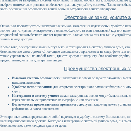
Независимо от выбранной системы безопасности, важно обратиться к профессионалам д
выбрать оптимальное решение и обеспечат правильную работу системы. Также не забыва
часть обеспечения безопасности вашей семьи и сохранности вашего имущества.
Электронные замки: усилите 
Основным преимуществом электронных замков является их надежность и удобство исп
замков, для открытия электронного замка необходимо ввести уникальный код или испол
ersquaerland скачать бесплатновляет вероятность взлома замка, так как такие устройст
знаний и кода доступа.
Кроме того, электронные замки могут быть интегрированы в систему умного дома, что 
безопасностью своего дома. С помощью специального приложения на смартфоне или пла
также управлять ими из любой точки, где есть доступ к интернету. Это особенно удобно,
предоставить доступ в дом третьим лицам.
Преимущества электронных з
Высокая степень безопасности:
электронные замки обладают сложными механи
невзламываемыми.
Удобство использования:
для открытия электронного замка необходимо знать
карту.
Интеграция в систему умного дома:
электронные замки могут быть связаны с
через специальное приложение на смартфоне или планшете.
Возможность предоставления временного доступа:
владелец может установи
работников, а затем отозвать их.
Электронные замки представляют собой надежную и удобную систему безопасности, ко
несанкционированного доступа. Благодаря интеграции с системой умного дома, вы смож
безопасностью, даже находясь вдали от дома.