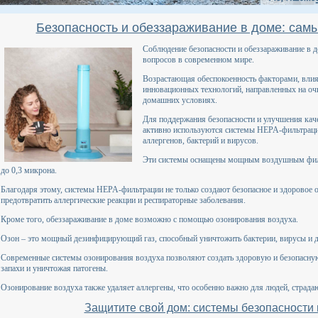
Безопасность и обеззараживание в доме: са
Соблюдение безопасности и обеззараживание в д
вопросов в современном мире.
Возрастающая обеспокоенность факторами, влия
инновационных технологий, направленных на оч
домашних условиях.
Для поддержания безопасности и улучшения кач
активно используются системы HEPA-фильтраци
аллергенов, бактерий и вирусов.
Эти системы оснащены мощным воздушным филь
до 0,3 микрона.
Благодаря этому, системы HEPA-фильтрации не только создают безопасное и здоровое
предотвратить аллергические реакции и респираторные заболевания.
Кроме того, обеззараживание в доме возможно с помощью озонирования воздуха.
Озон – это мощный дезинфицирующий газ, способный уничтожить бактерии, вирусы и 
Современные системы озонирования воздуха позволяют создать здоровую и безопасну
запахи и уничтожая патогены.
Озонирование воздуха также удаляет аллергены, что особенно важно для людей, страд
Защитите свой дом: системы безопасности