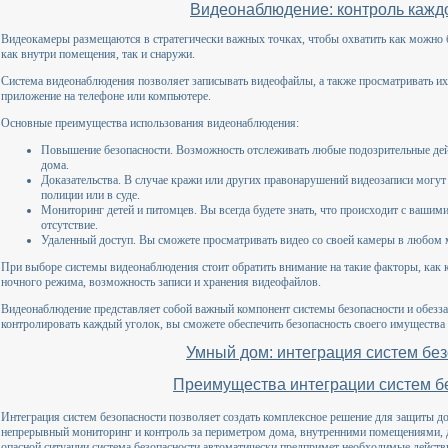
Видеонаблюдение: контроль каждо
Видеокамеры размещаются в стратегически важных точках, чтобы охватить как можно
как внутри помещения, так и снаружи.
Система видеонаблюдения позволяет записывать видеофайлы, а также просматривать их
приложение на телефоне или компьютере.
Основные преимущества использования видеонаблюдения:
Повышение безопасности. Возможность отслеживать любые подозрительные дей
дома.
Доказательства. В случае кражи или других правонарушений видеозаписи могут 
полиции или в суде.
Мониторинг детей и питомцев. Вы всегда будете знать, что происходит с ваш
отсутствие.
Удаленный доступ. Вы сможете просматривать видео со своей камеры в любом мес
При выборе системы видеонаблюдения стоит обратить внимание на такие факторы, как к
ночного режима, возможность записи и хранения видеофайлов.
Видеонаблюдение представляет собой важный компонент системы безопасности и обезз
контролировать каждый уголок, вы сможете обеспечить безопасность своего имущества 
Умный дом: интеграция систем бе
Преимущества интеграции систем б
Интеграция систем безопасности позволяет создать комплексное решение для защиты до
непрерывный мониторинг и контроль за периметром дома, внутренними помещениями, 
опасной ситуации система безопасности автоматически предпримет необходимые действ