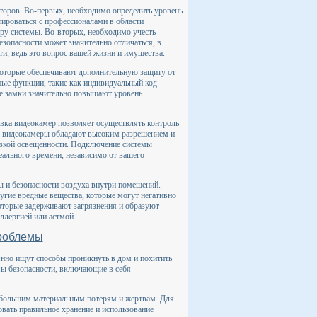
торов. Во-первых, необходимо определить уровень
тироваться с профессионалами в области
ору системы. Во-вторых, необходимо учесть
езопасности может значительно отличаться, в
ти, ведь это вопрос вашей жизни и имущества.
которые обеспечивают дополнительную защиту от
ые функции, такие как индивидуальный код
ие замки значительно повышают уровень
вка видеокамер позволяет осуществлять контроль
е видеокамеры обладают высоким разрешением и
изкой освещенности. Подключение системы
еального времени, независимо от вашего
ты и безопасности воздуха внутри помещений.
угие вредные вещества, которые могут негативно
оторые задерживают загрязнения и образуют
ллергией или астмой.
проблемы
нно ищут способы проникнуть в дом и похитить
мы безопасности, включающие в себя
 большим материальным потерям и жертвам. Для
вать правильное хранение и использование