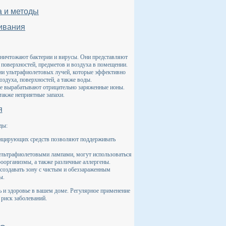
а и методы
ивания
уничтожают бактерии и вирусы. Они представляют
поверхностей, предметов и воздуха в помещении.
нии ультрафиолетовых лучей, которые эффективно
здуха, поверхностей, а также воды.
ые вырабатывают отрицательно заряженные ионы.
акже неприятные запахи.
я
ды:
фицирующих средств позволяют поддерживать
 ультрафиолетовыми лампами, могут использоваться
оорганизмы, а также различные аллергены.
создавать зону с чистым и обеззараженным
ы.
ь и здоровье в вашем доме. Регулярное применение
риск заболеваний.