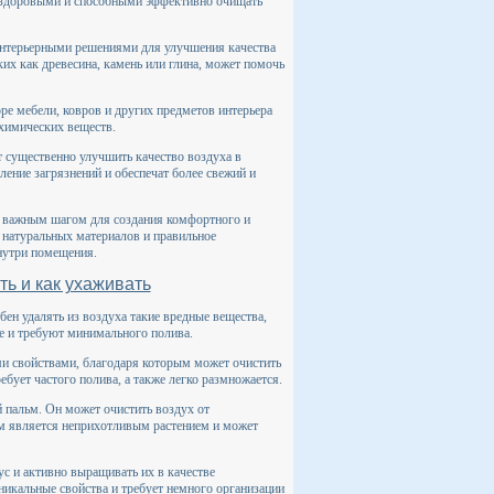
я здоровыми и способными эффективно очищать
интерьерными решениями для улучшения качества
их как древесина, камень или глина, может помочь
ре мебели, ковров и других предметов интерьера
 химических веществ.
 существенно улучшить качество воздуха в
ение загрязнений и обеспечат более свежий и
ся важным шагом для создания комфортного и
 натуральных материалов и правильное
нутри помещения.
ть и как ухаживать
ен удалять из воздуха такие вредные вещества,
е и требуют минимального полива.
и свойствами, благодаря которым может очистить
ебует частого полива, а также легко размножается.
 пальм. Он может очистить воздух от
ьм является неприхотливым растением и может
ус и активно выращивать их в качестве
уникальные свойства и требует немного организации