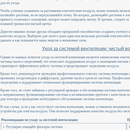
для их ухода.
Чтобы успешно ухаживать за растениями-очистителями воздуха, нужно помнить нескол
поливайте растения, но не переувлажняйте почву. Во-вторых, размещайте растения в зо
прямого солнечного освещения, которое может повредить листву. В-третьих, следите за
влажной тряпки или мягкой щетки.
Дорогие нашими лесные друзья обладают прекрасной способностью создавать уютную 
качество воздуха. Выберите для своего дома одно или несколько растений-очистителей в
дышать и как повышается ваша энергия и жизненные силы.
Уход за системой вентиляции: чистый во
Одним из важных аспектов ухода за системой вентиляции является ежемесячная очист
частицы пыли и загрязнений, что позволяет поддерживать воздух в помещении чистым 
гарантирует эффективную работу системы и предотвращает загрязнение воздуха.
Кроме того, рекомендуется проводить профессиональную очистку системы вентиляции не
промывку воздуховодов и диффузоров, удаление пыли и грязи из системы. Профессион
загрязнения и поддерживает оптимальное функционирование системы вентиляции.
Кроме того, не стоит забывать о регулярной проверке и обслуживании системы вентиля
к неправильному функционированию системы и возникновению проблем с качеством воз
для осмотра и проведения необходимого обслуживания системы вентиляции.
В том случае, если у вас отсутствует система вентиляции, можно установить механиче
устройства для очистки воздуха. Они позволят поддерживать качество воздуха без сист
Рекомендации по уходу за системой вентиляции:
П
1. Регулярно очищайте фильтры системы