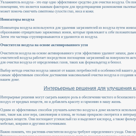
Увлажнитель воздуха - это еще одно эффективное средство для очистки воздуха. Он по
помещении, что является важным фактором для предотвращения размножения пылевых 
может помочь смягчить симптомы сухости глаз, носа и кожи.
Ионизаторы воздуха
Ионизаторы воздуха используются для удаления загрязнителей из воздуха путем иониз
образованию отрицательно заряженных ионов, которые привлекают к себе положительно
Затем эти частицы сгруппировываются и удаляются из воздуха.
Очистители воздуха на основе активированного угля
Очистители воздуха на основе активированного угля эффективно удаляют запахи, дым и
очистителей воздуха работает посредством поглощения загрязнений на поверхности акт
для очистки воздуха от определенных газов, таких как формальдегид и бензол.
Выбор метода очистки воздуха зависит от ваших потребностей и особенностей вашего 
самым эффективным способом достижения максимальной очистки воздуха и создания к
вашем доме.
Интерьерные решения для улучшения к
Интерьерные решения могут сыграть важную роль в обеспечении чистого и безопасного 
воздух от вредных веществ, но и добавлять красоту и гармонию в нашу жизнь.
Одним из эффективных способов улучшить качество воздуха в доме является использов
них, такие как алое вера, сансевиерия и плющ, не только прекрасно смотрятся в интерь
вредных веществ. Они поглощают углекислый газ и выделяют кислород, а также фильт
мебелью, коврами и другими источниками.
Важно помнить, что растения-очистители воздуха требуют определенного ухода. Они ну