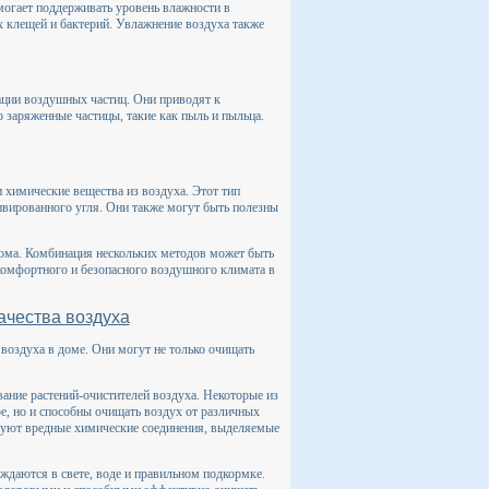
могает поддерживать уровень влажности в
клещей и бактерий. Увлажнение воздуха также
ации воздушных частиц. Они приводят к
 заряженные частицы, такие как пыль и пыльца.
 химические вещества из воздуха. Этот тип
ивированного угля. Они также могут быть полезны
дома. Комбинация нескольких методов может быть
омфортного и безопасного воздушного климата в
ачества воздуха
воздуха в доме. Они могут не только очищать
ание растений-очистителей воздуха. Некоторые из
ере, но и способны очищать воздух от различных
руют вредные химические соединения, выделяемые
ждаются в свете, воде и правильном подкормке.