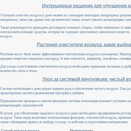
Интерьерные решения для улучшения к
Улучшить качество воздуха в доме можно и с помощью некоторых интерьерных решени
материалов, таких как дерево или органические ткани, может снизить концентрацию хи
Также рекомендуется проводить регулярную влажную уборку, чтобы избавиться от нак
использовать моющие средства, которые не содержат агрессивных химических веществ, 
воздухе.
Растения-очистители воздуха: какие выбра
Растения могут быть также эффективными очистителями воздуха в помещении. Некото
вредные вещества и выделять кислород. К ним относятся, например, локсфома, спатиф
Для ухода за растениями-очистителями воздуха необходимо правильно поливать и удобр
количество света и тепла.
Уход за системой вентиляции: чистый во
Система вентиляции в доме играет важную роль в обеспечении чистого воздуха. Она до
предотвратить застой и размножение бактерий и грибков.
Периодическая проверка и очистка фильтров системы вентиляции поможет улучшить ка
концентрацию загрязнителей.
В целом, для обеспечения здорового воздуха в доме необходимо предпринимать регуля
воздуха. Такие меры включают использование фильтров, очистителей воздуха, правильн
также соблюдение правил по выбору и уходу за мебелью и отделочными материалами.
Способ очистки воздуха
Преимущества