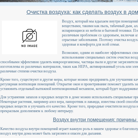
Очистка воздуха: как сделать воздух в до
Воздух, который мы вдыхаем внутри помещений
веществами, такими как пыль, табачный дым, ал
испаряющиеся из мебели и бытовой техники. Пло
различным проблемам со здоровьем, включая ал
серьезные заболевания. Поэтому очистка воздух
здоровья и комфорта для всей семьи.
Возможно, одним из наиболее эффективных спос
использование специальных систем очистки воз
способными эффективно удалять микроорганизмы, частицы пыли и другие загрязнители
изготовлены из различных материалов, таких как HEPA, активированный уголь или элек
различные степени очистки воздуха.
Кроме того, существуют и другие меры, которые можно предпринять для улучшения кач
регулярная вентиляция помещений. Открытие окон и проветривание поможет удалить за
установить отдельный вытяжной вентиляционный механизм, который будет поддерживат
Для устранения запахов и вредных веществ в доме можно использовать специальные при
Некоторые растения, например алоэ вера, папоротник и лаванда, известны своей спосо
вредных веществ и улучшать его качество. Кроме того, природные очистители воздуха н
прекрасным дополнением к любому интерьеру.
Воздух внутри помещения: причины 
Качество воздуха внутри помещений играет важную роль в нашем здоровье и благополу
воздух внутри дома может быть загрязнен и опасен для дыхания.