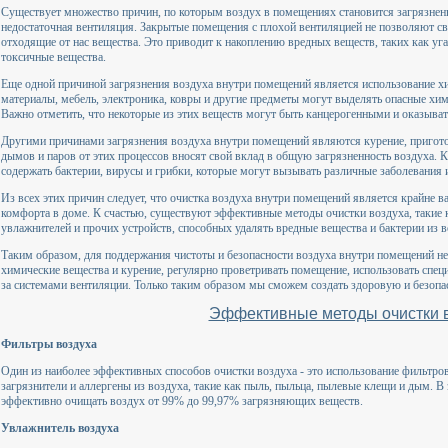
Существует множество причин, по которым воздух в помещениях становится загрязнен
недостаточная вентиляция. Закрытые помещения с плохой вентиляцией не позволяют св
отходящие от нас вещества. Это приводит к накоплению вредных веществ, таких как уга
токсичные вещества.
Еще одной причиной загрязнения воздуха внутри помещений является использование х
материалы, мебель, электроника, ковры и другие предметы могут выделять опасные хим
Важно отметить, что некоторые из этих веществ могут быть канцерогенными и оказыват
Другими причинами загрязнения воздуха внутри помещений являются курение, пригото
дымов и паров от этих процессов вносят свой вклад в общую загрязненность воздуха.
содержать бактерии, вирусы и грибки, которые могут вызывать различные заболевания 
Из всех этих причин следует, что очистка воздуха внутри помещений является крайне в
комфорта в доме. К счастью, существуют эффективные методы очистки воздуха, такие 
увлажнителей и прочих устройств, способных удалять вредные вещества и бактерии из в
Таким образом, для поддержания чистоты и безопасности воздуха внутри помещений не
химические вещества и курение, регулярно проветривать помещение, использовать спец
за системами вентиляции. Только таким образом мы сможем создать здоровую и безопа
Эффективные методы очистки 
Фильтры воздуха
Один из наиболее эффективных способов очистки воздуха - это использование фильтро
загрязнители и аллергены из воздуха, такие как пыль, пыльца, пылевые клещи и дым. В
эффективно очищать воздух от 99% до 99,97% загрязняющих веществ.
Увлажнитель воздуха