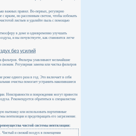
ько важных правил. Во-первых, регулярно
не с ярким, но рассеянным светом, чтобы избежать
 чистотой листьев и удаляйте пыль с помощью
атмосферу в доме и одновременно улучшать
оздуха, и вы почувствуете, как становится легче
здух без усилий
ка фильтров. Фильтры улавливают мельчайшие
и свежим. Регулярная замена или чистка фильтров
 реже одного раза в год. Это включает в себя
альная очистка помогает устранить накопившиеся
ции. Неисправности и повреждения могут привести
духа. Рекомендуется обратиться к специалистам
скую вытяжку или использовать портативные
емы вентиляции и предотвращать его загрязнение.
реимущества чистой системы вентиляции:
1. Чистый и свежий воздух в помещении