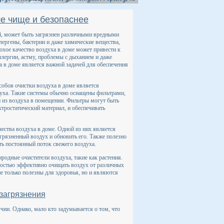
ме чище и безопаснее
, может быть загрязнен различными вредными
лергены, бактерии и даже химические вещества,
хое качество воздуха в доме может привести к
лергии, астму, проблемы с дыханием и даже
а в доме является важной задачей для обеспечения
обов очистки воздуха в доме является
духа. Такие системы обычно оснащены фильтрами,
 из воздуха в помещении. Фильтры могут быть
тростатический материал, и обеспечивать
ества воздуха в доме. Одной из них является
грязненный воздух и обновить его. Также полезно
ь постоянный поток свежего воздуха.
родные очистители воздуха, такие как растения.
бностью эффективно очищать воздух от различных
е только полезны для здоровья, но и являются
загрязнения
чии. Однако, мало кто задумывается о том, что