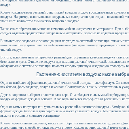
Регулярное поливание и удаление поврежденных листьев помогут растениям оставатьс
воздух.
Кроме использования растений-очистителей воздуха, можно воспользоваться другими 
воздуха. Например, использование натуральных материалов для отделки помещений, так
уменьшить количество химических веществ в воздухе.
Также стоит обратить внимание на качество мебели и отделочных материалов. При выбо
следует отдавать предпочтение натуральным материалам, которые не содержат вредных
Внимательное следование рекомендациям по уходу за системой вентиляции также может
помещении. Регулярная очистка и обслуживание фильтров помогут предотвратить накопл
чистый воздух.
В итоге, использование интерьерных решений для улучшения качества воздуха являет
безопасного дома. Очищение воздуха при помощи растений-очистителей, использование
обслуживание системы вентиляции помогут создать приятную и здоровую атмосферу в
Растения-очистители воздуха: какие выбра
Один из наиболее эффективных растений-очистителей воздуха – спатифиллум. Он способ
как бензол, формальдегид, толуол и ксилол. Спатифиллумы очень неприхотливы в уход
Другим хорошим выбором является алоэ вера. Она обладает сильными абсорбирующим
воздух от формальдегида и бензола. Алоэ вера является ксерофитным растением и не тр
Один из самых популярных и удивительных растений-очистителей воздуха - бамбуковый
формальдегида, бензола и трихлорэтилена, а также увлажнять воздух. Бамбуковый пал
выжить в условиях с низким освещением.
Кроме перечисленных растений, также стоит обратить внимание на герберу, драцену,фик
альтернативного способа очистки воздуха в доме. Каждое из этих растений имеет свои 