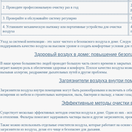
2. Проводите профессиональную очистку раз в год
3. Проверяйте и обслуживайте систему регулярно
4. Установите механическую вытяжку или портативные устройства для очистки
воздуха
Уход за системой вентиляции - это залог чистого и безопасного воздуха в доме. Следу
поддерживать качество воздуха на высоком уровне и создать комфортные условия для 
Здоровый воздух в доме: повышение безоп
В наше время большинство людей проводят большую часть своего времени в закрытых 
играет важную роль в обеспечении здоровья и комфорта. Плохое качество воздуха може
вызывая аллергии, раздражение дыхательных путей и другие проблемы.
Загрязнители воздуха внутри п
Загрязнители воздуха внутри помещения могут быть разнообразными и включать в себя 
испарения из мебели и строительных материалов, пыль, бактерии и пыльцу, а также га
Эффективные методы очистки 
Существует несколько эффективных методов очистки воздуха в доме. Один из них - ис
и отопления. Фильтры помогают задерживать частицы пыли и другие загрязнители, пре
Также можно использовать отдельные очистители воздуха, которые работают на основе
загрязнители из воздуха, делая его чище и безопаснее для дыхания.