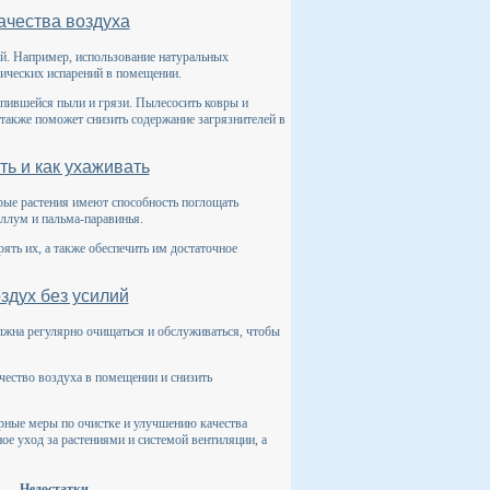
ачества воздуха
й. Например, использование натуральных
мических испарений в помещении.
опившейся пыли и грязи. Пылесосить ковры и
также поможет снизить содержание загрязнителей в
ть и как ухаживать
рые растения имеют способность поглощать
иллум и пальма-паравинья.
ять их, а также обеспечить им достаточное
здух без усилий
лжна регулярно очищаться и обслуживаться, чтобы
чество воздуха в помещении и снизить
рные меры по очистке и улучшению качества
ое уход за растениями и системой вентиляции, а
Недостатки