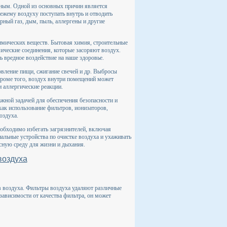
ным. Одной из основных причин является
ежему воздуху поступать внутрь и отводить
рный газ, дым, пыль, аллергены и другие
имических веществ. Бытовая химия, строительные
ические соединения, которые засоряют воздух.
ь вредное воздействие на наше здоровье.
вление пищи, сжигание свечей и др. Выбросы
 Кроме того, воздух внутри помещений может
и аллергические реакции.
ажной задачей для обеспечения безопасности и
как использование фильтров, ионизаторов,
оздуха.
обходимо избегать загрязнителей, включая
иальные устройства по очистке воздуха и ухаживать
сную среду для жизни и дыхания.
воздуха
в воздуха. Фильтры воздуха удаляют различные
 зависимости от качества фильтра, он может