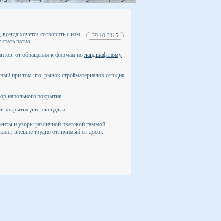
 всегда хочется сотворить с ним
29.10.2015
стать патио.
иантов: от обращения к фирмам по
ландшафтному
сный при том что, рынок стройматериалов сегодня
бор напольного покрытия.
нт покрытия для площадки.
менты и узоры различной цветовой гаммой.
екинг, внешне трудно отличимый от досок