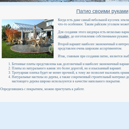
Патио своими руками
Когда есть даже самый небольшой кусочек земли,
что-то особенное. Таким райским уголком может 
Для создания этого шедевра есть несколько вар
дизайну
, до изготовления собственными руками.
Второй вариант наиболее экономичный и интере
представлен очень широким ассортиментом.
Итак, главным при создании патио, является вы
Бетонные плиты представлены как долговечный и наиболее экономичный вариа
Плиты из натурального камня это более дорогой, но и изысканный вариант.
Тротуарная плитка будет не менее прочной, к тому же позволит выложить орна
Натуральные настилы из дерева, а также современный строительный материал д
настоящего дерева широко используются в качестве напольного покрытия.
Определившись с покрытием, можно приступать к работе.