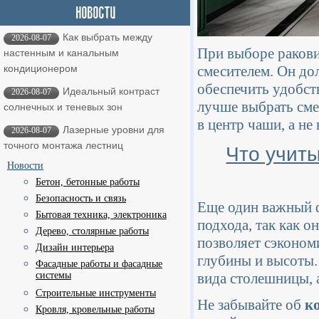
Как выбрать между
2026-08-07
При выборе раковин
настенным и канальным
смесителем. Он до
кондиционером
обеспечить удобст
Идеальный контраст
2026-08-07
лучше выбрать сме
солнечных и теневых зон
в центр чаши, а не 
Лазерные уровни для
2026-08-07
точного монтажа лестниц
Что учит
Новости
Бетон, бетонные работы
Безопасность и связь
Еще один важный 
Бытовая техника, электроника
подхода, так как о
Дерево, столярные работы
позволяет сэконом
Дизайн интерьера
глубины и высоты.
Фасадные работы и фасадные
системы
вида столешницы, а
Строительные инструменты
Не забывайте об
к
Кровля, кровельные работы