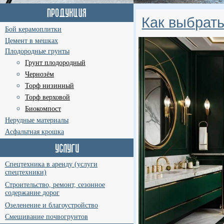
Как выбрать
Бой керамоплитки
Цемент в мешках
Плодородные грунты
Грунт плодородный
Чернозём
Торф низинный
Торф верховой
Биокомпост
Нерудные материалы
Асфальтная крошка
Спецтехника в аренду (услуги
спецтехники)
Строительство, ремонт, сезонное
содержание дорог
Озеленение и благоустройство
Смешивание почвогрунтов