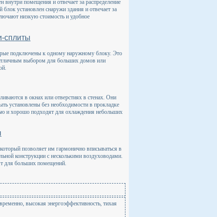
ен внутри помещения и отвечает за распределение
 блок установлен снаружи здания и отвечает за
ключают низкую стоимость и удобное
и-сплиты
орые подключены к одному наружному блоку. Это
х отличным выбором для больших домов или
ой.
иваются в окнах или отверстиях в стенах. Они
ыть установлены без необходимости в прокладке
ью и хорошо подходят для охлаждения небольших
ы
 который позволяет им гармонично вписываться в
льной конструкции с несколькими воздуховодами.
т для больших помещений.
временно, высокая энергоэффективность, тихая