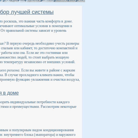
ыбор лучшей системы
то роскошь, это важная часть комфорта в доме.
ечивают оптимальные условия в помещении в
. От правильной системы зависит и уровень
ния?
В первую очередь необходимо учесть размеры
 спальня или кабинет, то достаточно компактной и
т работы или сна. Если же это гостинная или
 множество людей, то стоит выбрать мощную
ю температуру независимо от внешних условий.
его региона
. Если вы живете в районе с жарким
ха. В случае прохладного климата важно, чтобы
строенную функцию увлажнения и очистки воздуха,
я в доме
ворить индивидуальные потребности каждого
стями и преимуществами. Рассмотрим некоторые
енным и популярным видом кондиционирования
в: внутреннего блока (эвапоратора) и наружного