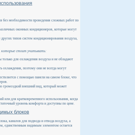
использования
я без необходимости проведения сложных работ по
различных оконных кондиционеров, которые могут
 других типов систем кондиционирования воздуха,
и, которые стоит учитывать:
 только для охлаждения воздуха и не обладают
охлаждения, поэтому они не всегда могут
ствляется с помощью панели на самом блоке, что
еров.
но громоздкий внешний вид, который может
 или для кратковременного использования, когда
таточный уровень комфорта и доступны по цене.
димых блоков
ока, каналов для подвода и отвода воздуха, а
этом, единственным видимым элементом остается