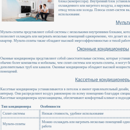
блока (компрессора). Внутренний блок установл
охлажденного или нагретого воздуха, а наружный
отвод тепла или холода. Плюсы сплит-систем в
использование.
Мульт
Мульти-сплиты представляют собой системы с несколькими внутренними блоками, кот
позволяет охлаждать или нагревать несколько помещений одновременно, что делает и
квартир. Мульти-сплиты также обладают высокой энергоэффективностью и тихой работ
Оконные кондиционеры
Оконные кондиционеры представляют собой самостоятельные системы, которые устанавл
обычно более компактны и мобильны, чем сплит-системы или мульти-сплиты, и могут б
дополнительных труб или каналов. Оконные кондиционеры обладают высокой мощност
помещений.
Кассетные кондиционер
Кассетные кондиционеры устанавливаются в потолок и имеют привлекательный дизайн,
интерьер. Они распределяют воздух равномерно по всему помещению благодаря специа
Кассетные кондиционеры шумозащищены, обеспечивают комфортный климат и подходя
Тип кондиционера
Особенности
Сплит-системы
Низкая стоимость, удобное использование
Можно охлаждать или нагревать несколько помещений одно
Мульти-сплиты
работа