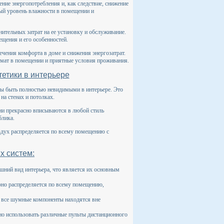
ние энергопотребления и, как следствие, снижение
ный уровень влажности в помещении и
нительных затрат на ее установку и обслуживание.
щения и его особенностей.
ечения комфорта в доме и снижения энергозатрат.
имат в помещении и приятные условия проживания.
етики в интерьере
ы быть полностью невидимыми в интерьере. Это
на стенах и потолках.
ни прекрасно вписываются в любой стиль
блика.
здух распределяется по всему помещению с
х систем:
шний вид интерьера, что является их основным
рно распределяется по всему помещению,
 все шумные компоненты находятся вне
о использовать различные пульты дистанционного