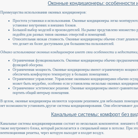
Оконные кондиционеры: особенности 
Преимущества использования оконных кондиционеров:
Простота установки и использования. Оконные кондиционеры легко монтируютс
установке внутренних и внешних блоков.
Большой выбор моделей и производителей. На рынке представлено множество 
подойти для разных типов оконных отверстий и помещений.
Относительная низкая стоимость. Оконные кондиционеры обычно стоят дешевле
что делает их более доступными для большинства пользователей.
Однако использование оконных кондиционеров имеет свои особенности и недостатк
Ограниченная функциональность. Оконные кондиционеры обычно предназначены
функцией обогрева.
Ограниченная мощность. Оконные кондиционеры имеют ограниченную мощность 
обеспечить комфортную температуру в больших помещениях.
Ограниченное управление. Управление оконными кондиционерами обычно осуще
может быть неудобно, особенно если установлены несколько оконных кондицион
Ограниченное эстетическое решение. Оконные кондиционеры имеют сравнитель
портить общий интерьер помещения.
В целом, оконные кондиционеры являются хорошим решением для небольших помещений
нет возможности установить другие системы кондиционирования. Они обеспечивают дос
Канальные системы: комфорт без ви
Канальные системы кондиционирования состоят из нескольких компонентов: внешнего бл
также внутреннего блока, который располагается в специальной нише в потолке. При 
вентиляционная решетка, через которую выходит и входит воздух.