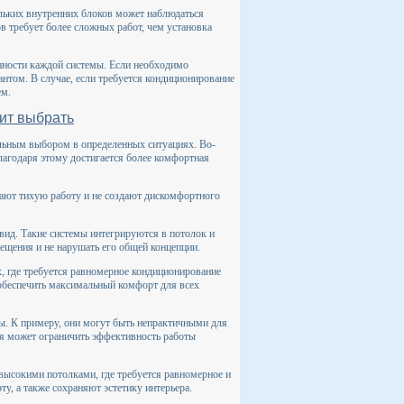
ольких внутренних блоков может наблюдаться
в требует более сложных работ, чем установка
енности каждой системы. Если необходимо
нтом. В случае, если требуется кондиционирование
ем.
оит выбрать
льным выбором в определенных ситуациях. Во-
лагодаря этому достигается более комфортная
ают тихую работу и не создают дискомфортного
ид. Такие системы интегрируются в потолок и
ещения и не нарушать его общей концепции.
 где требуется равномерное кондиционирование
обеспечить максимальный комфорт для всех
ы. К примеру, они могут быть непрактичными для
ия может ограничить эффективность работы
высокими потолками, где требуется равномерное и
, а также сохраняют эстетику интерьера.