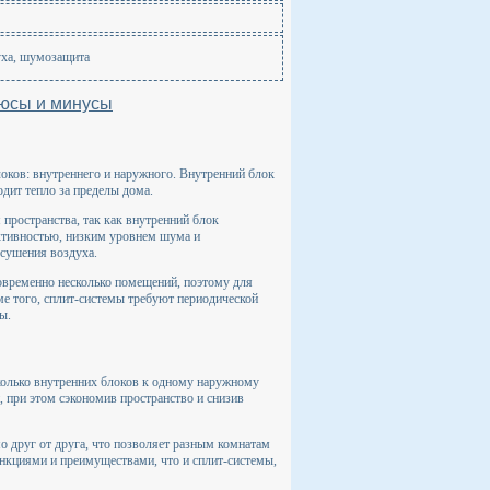
уха, шумозащита
люсы и минусы
локов: внутреннего и наружного. Внутренний блок
дит тепло за пределы дома.
пространства, так как внутренний блок
ективностью, низким уровнем шума и
сушения воздуха.
новременно несколько помещений, поэтому для
е того, сплит-системы требуют периодической
ы.
колько внутренних блоков к одному наружному
 при этом сэкономив пространство и снизив
о друг от друга, что позволяет разным комнатам
нкциями и преимуществами, что и сплит-системы,