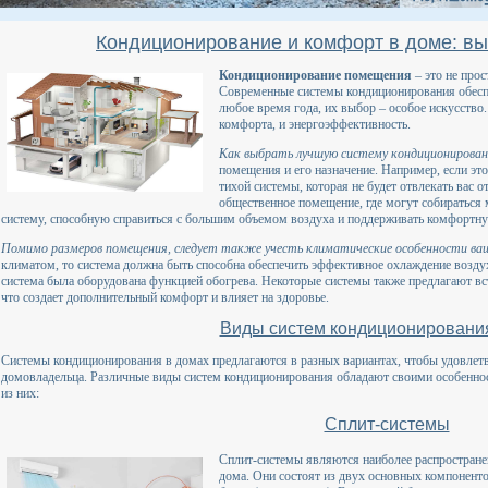
Кондиционирование и комфорт в доме: в
Кондиционирование помещения
– это не прос
Современные системы кондиционирования обесп
любое время года, их выбор – особое искусство
комфорта, и энергоэффективность.
Как выбрать лучшую систему кондиционирова
помещения и его назначение. Например, если это
тихой системы, которая не будет отвлекать вас о
общественное помещение, где могут собираться
систему, способную справиться с большим объемом воздуха и поддерживать комфортну
Помимо размеров помещения, следует также учесть климатические особенности ваш
климатом, то система должна быть способна обеспечить эффективное охлаждение возду
система была оборудована функцией обогрева. Некоторые системы также предлагают в
что создает дополнительный комфорт и влияет на здоровье.
Виды систем кондиционировани
Системы кондиционирования в домах предлагаются в разных вариантах, чтобы удовлет
домовладельца. Различные виды систем кондиционирования обладают своими особенно
из них:
Сплит-системы
Сплит-системы являются наиболее распростран
дома. Они состоят из двух основных компоненто