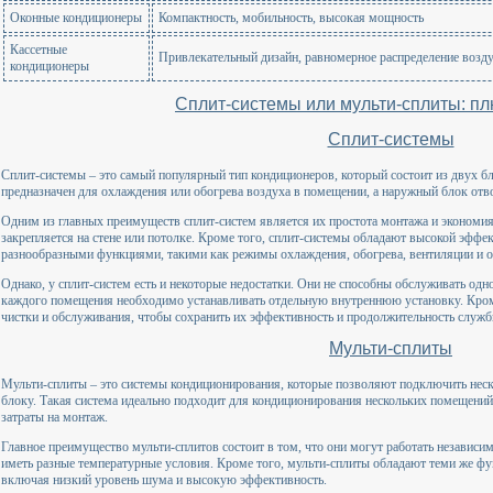
Оконные кондиционеры
Компактность, мобильность, высокая мощность
Кассетные
Привлекательный дизайн, равномерное распределение возд
кондиционеры
Сплит-системы или мульти-сплиты: п
Сплит-системы
Сплит-системы – это самый популярный тип кондиционеров, который состоит из двух б
предназначен для охлаждения или обогрева воздуха в помещении, а наружный блок отво
Одним из главных преимуществ сплит-систем является их простота монтажа и экономия 
закрепляется на стене или потолке. Кроме того, сплит-системы обладают высокой эфф
разнообразными функциями, такими как режимы охлаждения, обогрева, вентиляции и о
Однако, у сплит-систем есть и некоторые недостатки. Они не способны обслуживать од
каждого помещения необходимо устанавливать отдельную внутреннюю установку. Кром
чистки и обслуживания, чтобы сохранить их эффективность и продолжительность служб
Мульти-сплиты
Мульти-сплиты – это системы кондиционирования, которые позволяют подключить нес
блоку. Такая система идеально подходит для кондиционирования нескольких помещений,
затраты на монтаж.
Главное преимущество мульти-сплитов состоит в том, что они могут работать независим
иметь разные температурные условия. Кроме того, мульти-сплиты обладают теми же фу
включая низкий уровень шума и высокую эффективность.