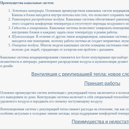
Преимущества канальных систем:
Эстетика интерьера.
Основным преимуществом канальных систем кондиционир
Каналы и блоки находятся внутри потолка или стен, что позволяет сохранить чи
Равномерное распределение воздуха.
Канальные системы обеспечивают равномер
этого создается комфортная температура и отсутствует перепады воздушного по
Гибкость в зонировании.
Канальные системы позволяют зонировать помещения. 
внутренних блоков и каждому задать свою температуру и режим работы.
Шумоизоляция.
В отличие от других типов кондиционеров, канальные системы
находятся вне помещения, поэтому работа системы не создает неприятных звук
Очищение воздуха.
Многие модели канальных систем оснащены системами очист
полезно для людей, страдающих от аллергии или проблем с дыханием.
Канальные системы кондиционирования становятся все более популярными при выборе
незаметность в интерьере, равномерное распределение воздуха и шумоизоляция делают
и дизайн.
Вентиляция с рекуперацией тепла: новое сл
Принцип работы
Основное преимущество систем вентиляции с рекуперацией тепла заключается в возмож
его выведением из дома. Конструкция системы включает в себя специальный теплообмен
удаляемого воздуха и передавать его свежему поступающему воздуху.
Вентиляционная система с рекуперацией тепла снижает расходы на отопление, так как с
особенно актуально в холодные зимние месяцы, когда поддержание комфортной темпера
Преимущества и недостат