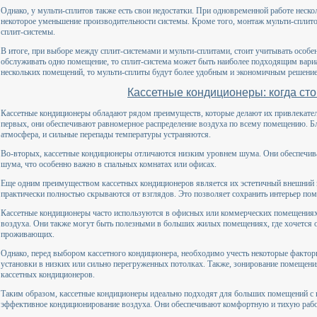
Однако, у мульти-сплитов также есть свои недостатки. При одновременной работе неск
некоторое уменьшение производительности системы. Кроме того, монтаж мульти-сплито
сплит-системы.
В итоге, при выборе между сплит-системами и мульти-сплитами, стоит учитывать особ
обслуживать одно помещение, то сплит-система может быть наиболее подходящим вариа
нескольких помещений, то мульти-сплиты будут более удобным и экономичным решени
Кассетные кондиционеры: когда ст
Кассетные кондиционеры обладают рядом преимуществ, которые делают их привлекате
первых, они обеспечивают равномерное распределение воздуха по всему помещению. Б
атмосфера, и сильные перепады температуры устраняются.
Во-вторых, кассетные кондиционеры отличаются низким уровнем шума. Они обеспечив
шума, что особенно важно в спальных комнатах или офисах.
Еще одним преимуществом кассетных кондиционеров является их эстетичный внешний в
практически полностью скрываются от взглядов. Это позволяет сохранить интерьер пом
Кассетные кондиционеры часто используются в офисных или коммерческих помещениях,
воздуха. Они также могут быть полезными в больших жилых помещениях, где хочется 
проживающих.
Однако, перед выбором кассетного кондиционера, необходимо учесть некоторые фактор
установки в низких или сильно перегруженных потолках. Также, зонирование помещен
кассетных кондиционеров.
Таким образом, кассетные кондиционеры идеально подходят для больших помещений с 
эффективное кондиционирование воздуха. Они обеспечивают комфортную и тихую работу