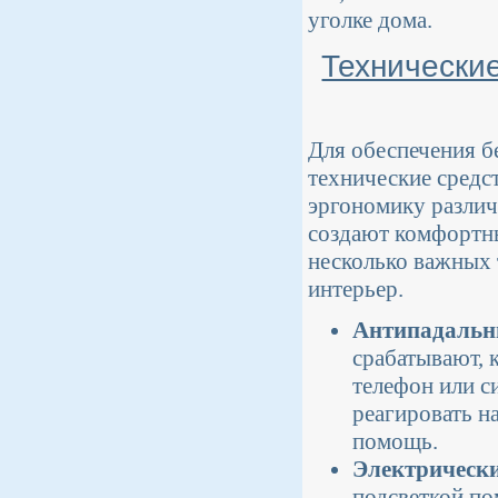
уголке дома.
Технически
Для обеспечения б
технические средс
эргономику различ
создают комфортны
несколько важных 
интерьер.
Антипадальн
срабатывают, 
телефон или с
реагировать н
помощь.
Электрическ
подсветкой по