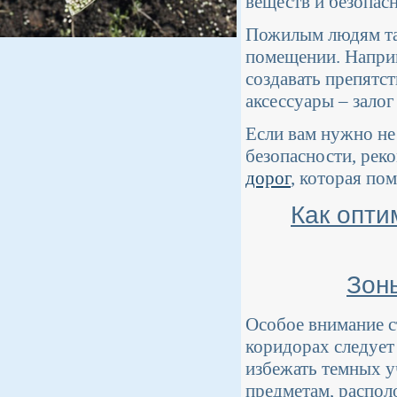
веществ и безопас
Пожилым людям так
помещении. Наприм
создавать препятс
аксессуары – залог
Если вам нужно не 
безопасности, рек
дорог
, которая по
Как опти
Зон
Особое внимание ст
коридорах следует
избежать темных у
предметам, распол