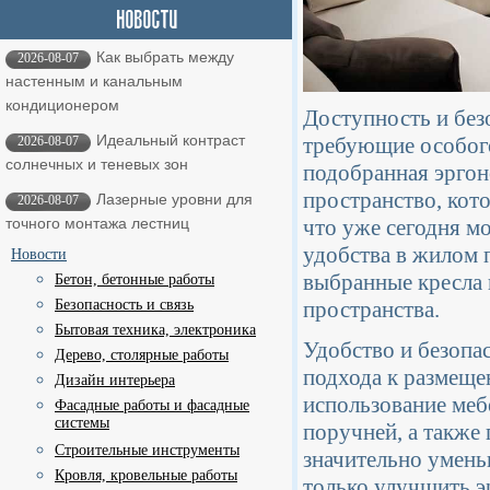
Как выбрать между
2026-08-07
настенным и канальным
кондиционером
Доступность и без
Идеальный контраст
требующие особого
2026-08-07
солнечных и теневых зон
подобранная эргон
пространство, кот
Лазерные уровни для
2026-08-07
что уже сегодня м
точного монтажа лестниц
удобства в жилом 
Новости
выбранные кресла 
Бетон, бетонные работы
пространства.
Безопасность и связь
Бытовая техника, электроника
Удобство и безопа
Дерево, столярные работы
подхода к размеще
Дизайн интерьера
использование меб
Фасадные работы и фасадные
системы
поручней, а также
Строительные инструменты
значительно умень
Кровля, кровельные работы
только улучшить э