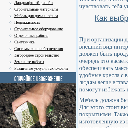
Ландшафтный дизайн
чувствовать себя у
Строительные материалы
Как выб
Мебель для дома и офиса
Недвижимость
Строительное оборудование
Отделочные работы
При организации д
Сантехника
внешний вид интер
Системы жизнеобеспечения
должен быть проду
Загородное строительство
очередь это касает
Земляные работы
обеспечивать мак
Различные услуги, технологии
удобные кресла с
людям легче встав
помогут избежать н
Мебель должна быт
Для этого стоит в
покрытиями. Также
изготовленную из 