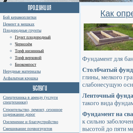
Как опр
Бой керамоплитки
Цемент в мешках
Плодородные грунты
Грунт плодородный
Чернозём
Торф низинный
Фундамент для бан
Торф верховой
Биокомпост
Столбчатый фунд
Нерудные материалы
глины, мелкого гра
Асфальтная крошка
слабонесущую осн
Ленточный фунд
Спецтехника в аренду (услуги
такого вида фунда
спецтехники)
Строительство, ремонт, сезонное
Фундамент на св
содержание дорог
к сильно заболоче
Озеленение и благоустройство
высотой до пяти м
Смешивание почвогрунтов