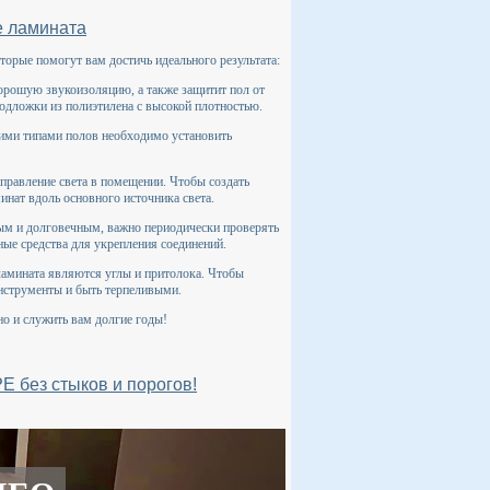
е ламината
торые помогут вам достичь идеального результата:
орошую звукоизоляцию, а также защитит пол от
подложки из полиэтилена с высокой плотностью.
гими типами полов необходимо установить
правление света в помещении. Чтобы создать
нат вдоль основного источника света.
ым и долговечным, важно периодически проверять
ые средства для укрепления соединений.
ламината являются углы и притолока. Чтобы
инструменты и быть терпеливыми.
но и служить вам долгие годы!
 без стыков и порогов!