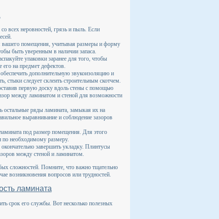
а
со всех неровностей, грязь и пыль. Если
есей.
ля вашего помещения, учитывая размеры и форму
тобы быть уверенным в наличии запаса.
спакуйте упаковки заранее для того, чтобы
 его на предмет дефектов.
 обеспечить дополнительную звукоизоляцию и
, стыки следует склеить строительным скотчем.
поставив первую доску вдоль стены с помощью
 зазор между ламинатом и стеной для возможности
ь остальные ряды ламината, замыкая их на
авильное выравнивание и соблюдение зазоров
 ламината под размер помещения. Для этого
и по необходимому размеру.
ы окончательно завершить укладку. Плинтусы
азоров между стеной и ламинатом.
бых сложностей. Помните, что важно тщательно
чае возникновения вопросов или трудностей.
ность ламината
ть срок его службы. Вот несколько полезных