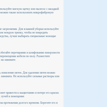
спользуйте мягкую щетку или пылесос с насадкой
ки можно также использовать микрофибровую
е загрязнения. Для влажной уборки используйте
ком мокрую тряпку, чтобы не повредить
средства, лучше выбирать специальные моющие
Избегайте перетирания и шлифования поверхности
 перемещения мебели по полу. Разместите
 на ламинате.
ь появление пятен. Для удаления пятен можно
ламината. Не используйте сильные растворы или
ожет привести к выцветанию и потере его краски.
 лучей в помещение.
на протяжении долгого времени. Берегите его и