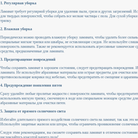
1. Регулярная уборка
Ламинат требует регулярной уборки для удаления пыли, грязи и других загрязнений. И
для твердых поверхностей, чтобы собрать все мелкие частицы с пола. Для сухой убор
тряпку.
2. Влажная уборка
Периодически можно проводить влажную уборку ламината, чтобы удалить более сильны
специальные мягкие тряпки или швабры, не оставляющие следов. Не используйте слиш
поверхность ламината. Также не рекомендуется использовать агрессивные химические 
средства, предназначенные для ламината.
3. Предотвращение повреждений
Чтобы сохранить ламинат в хорошем состоянии, следует предотвращать повреждения. 
ламината. Не используйте абразивные материалы или острые предметы для очистки или
противоскользящие коврики под мебелью, чтобы предотвратить ее смещение и царапины
4. Предупреждение появления пятен
Сразу удаляйте любые пролитые жидкости с поверхности ламината, чтобы предотвратит
использовать мягкую тряпку, смоченную в воде или специальном моющем средстве для 
абразивные материалы для очистки пятен.
5. Защита от прямого солнечного света
Избегайте длительного прямого воздействия солнечного света на ламинат, так как это м
Используйте защитные жалюзи или шторы, чтобы ограничить проникновение солнечных
Следуя этим рекомендациям, вы сможете сохранить ваш ламинат в отличном состоянии 
наслаждайтесь красотой вашего пола!