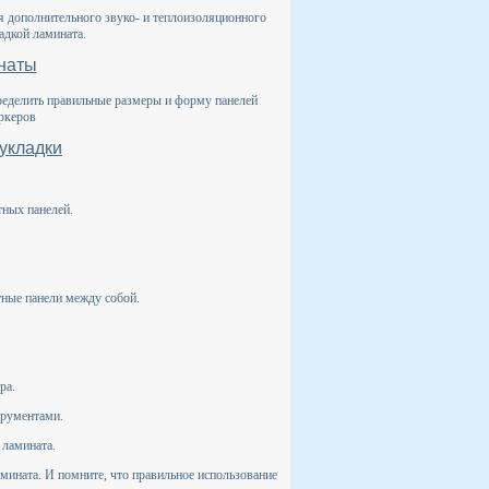
я дополнительного звуко- и теплоизоляционного
адкой ламината.
мнаты
ределить правильные размеры и форму панелей
ркеров
укладки
ных панелей.
тные панели между собой.
ра.
трументами.
 ламината.
мината. И помните, что правильное использование