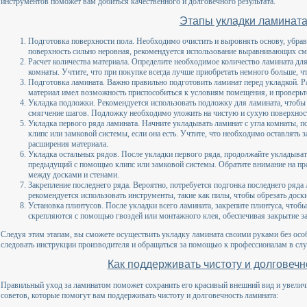
инструментов поможет вам добиться качественного и долговечного результата.
Этапы укладки ламинат
Подготовка поверхности пола. Необходимо очистить и выровнять основу, убрав 
поверхность сильно неровная, рекомендуется использование выравнивающих см
Расчет количества материала. Определите необходимое количество ламината д
комнаты. Учтите, что при покупке всегда лучше приобретать немного больше, ч
Подготовка ламината. Важно правильно подготовить ламинат перед укладкой. Ра
материал имел возможность приспособиться к условиям помещения, и проверьте
Укладка подложки. Рекомендуется использовать подложку для ламината, чтобы
смягчение шагов. Подложку необходимо уложить на чистую и сухую поверхность
Укладка первого ряда ламината. Начните укладывать ламинат с угла комнаты, 
клипс или замковой системы, если она есть. Учтите, что необходимо оставлять
расширения материала.
Укладка остальных рядов. После укладки первого ряда, продолжайте укладыват
предыдущий с помощью клипс или замковой системы. Обратите внимание на пр
между досками и стенами.
Закрепление последнего ряда. Вероятно, потребуется подгонка последнего ряда
рекомендуется использовать инструменты, такие как пилы, чтобы обрезать доск
Установка плинтусов. После укладки всего ламината, закрепите плинтуса, чтоб
скрепляются с помощью гвоздей или монтажного клея, обеспечивая закрытие з
Следуя этим этапам, вы сможете осуществить укладку ламината своими руками без осо
следовать инструкции производителя и обращаться за помощью к профессионалам в слу
Как поддерживать чистоту и долговеч
Правильный уход за ламинатом поможет сохранить его красивый внешний вид и увеличи
советов, которые помогут вам поддерживать чистоту и долговечность ламината: