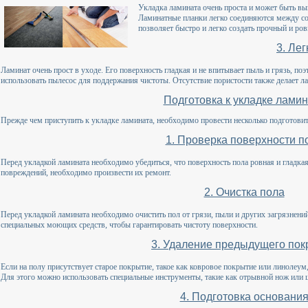
Укладка ламината очень проста и может быть в
Ламинатные планки легко соединяются между со
позволяет быстро и легко создать прочный и ро
3. Лег
Ламинат очень прост в уходе. Его поверхность гладкая и не впитывает пыль и грязь, по
использовать пылесос для поддержания чистоты. Отсутствие пористости также делает 
Подготовка к укладке лами
Прежде чем приступить к укладке ламината, необходимо провести несколько подготовит
1. Проверка поверхности п
Перед укладкой ламината необходимо убедиться, что поверхность пола ровная и гладка
повреждений, необходимо произвести их ремонт.
2. Очистка пола
Перед укладкой ламината необходимо очистить пол от грязи, пыли и других загрязнени
специальных моющих средств, чтобы гарантировать чистоту поверхности.
3. Удаление предыдущего пок
Если на полу присутствует старое покрытие, такое как ковровое покрытие или линолеум
Для этого можно использовать специальные инструменты, такие как отрывной нож или 
4. Подготовка основани