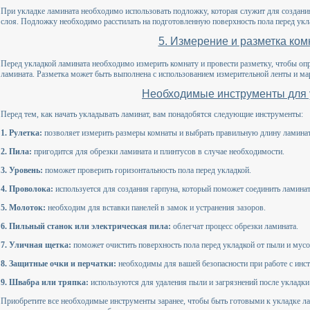
При укладке ламината необходимо использовать подложку, которая служит для создани
слоя. Подложку необходимо расстилать на подготовленную поверхность пола перед укл
5. Измерение и разметка ко
Перед укладкой ламината необходимо измерить комнату и провести разметку, чтобы оп
ламината. Разметка может быть выполнена с использованием измерительной ленты и ма
Необходимые инструменты для 
Перед тем, как начать укладывать ламинат, вам понадобятся следующие инструменты:
1. Рулетка:
позволяет измерить размеры комнаты и выбрать правильную длину ламинат
2. Пила:
пригодится для обрезки ламината и плинтусов в случае необходимости.
3. Уровень:
поможет проверить горизонтальность пола перед укладкой.
4. Проволока:
используется для создания гарпуна, который поможет соединить ламина
5. Молоток:
необходим для вставки панелей в замок и устранения зазоров.
6. Пильный станок или электрическая пила:
облегчат процесс обрезки ламината.
7. Уличная щетка:
поможет очистить поверхность пола перед укладкой от пыли и мусо
8. Защитные очки и перчатки:
необходимы для вашей безопасности при работе с инс
9. Швабра или тряпка:
используются для удаления пыли и загрязнений после укладки
Приобретите все необходимые инструменты заранее, чтобы быть готовыми к укладке ла