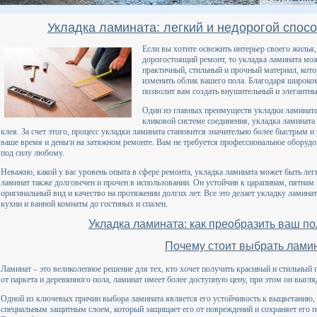
Укладка ламината: легкий и недорогой спос
Если вы хотите освежить интерьер своего жилья,
дорогостоящий ремонт, то укладка ламината мож
практичный, стильный и прочный материал, кото
изменить облик вашего пола. Благодаря широком
позволит вам создать внушительный и элегантн
Один из главных преимуществ укладки ламината 
кликовой системе соединения, укладка ламината
клея. За счет этого, процесс укладки ламината становится значительно более быстрым 
ваше время и деньги на затяжном ремонте. Вам не требуется профессиональное оборудо
под силу любому.
Неважно, какой у вас уровень опыта в сфере ремонта, укладка ламината может быть лег
ламинат также долговечен и прочен в использовании. Он устойчив к царапинам, пятнам
оригинальный вид и качество на протяжении долгих лет. Все это делает укладку лами
кухни и ванной комнаты до гостиных и спален.
Укладка ламината: как преобразить ваш по
Почему стоит выбрать лами
Ламинат – это великолепное решение для тех, кто хочет получить красивый и стильный п
от паркета и деревянного пола, ламинат имеет более доступную цену, при этом он выгля
Одной из ключевых причин выбора ламината является его устойчивость к выцветанию, 
специальным защитным слоем, который защищает его от повреждений и сохраняет его п