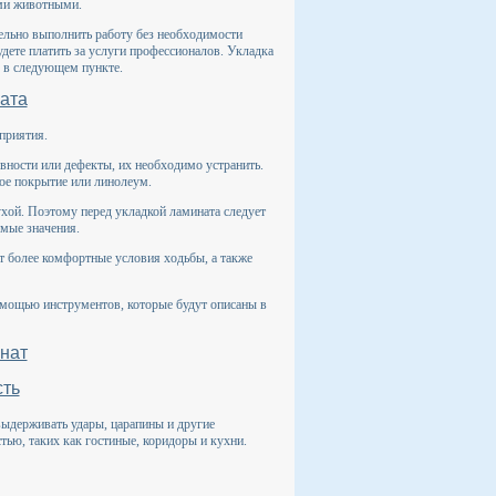
ими животными.
тельно выполнить работу без необходимости
дете платить за услуги профессионалов. Укладка
о в следующем пункте.
ната
приятия.
вности или дефекты, их необходимо устранить.
вое покрытие или линолеум.
ухой. Поэтому перед укладкой ламината следует
емые значения.
 более комфортные условия ходьбы, а также
омощью инструментов, которые будут описаны в
нат
сть
выдерживать удары, царапины и другие
ью, таких как гостиные, коридоры и кухни.