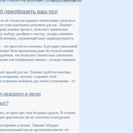
об преобразить ваш пол
 но не готовы вкладывать значительные средства в
ет стать идеальным решением для вас. Ламинат –
рый, помимо прочего, позволяет значительно
у выбору дизайнов и текстур, укладка ламината
ый интерьер, отражающий вашу индивидуальность.
– это простота его монтажа. Благодаря уникальной
 может быть произведена даже без использования
и удобным, что позволяет значительно сэкономить
вание или специальные навыки – укладка ламината
кой задачей для вас. Помимо удобства монтажа,
 и истиранию, поэтому сохраняет свой
ната отличным выбором для любого помещения – от
л недорого и легко
нат?
ол, не тратя при этом больших средств. В отличие
дит практически так же элегантно и натурально.
истиранию и пятнам. Ламинат обладает
ервоначальный вид на протяжении многих лет.