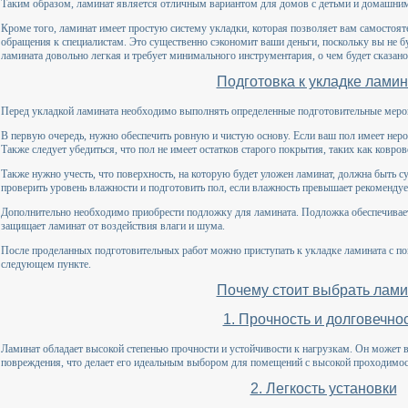
Таким образом, ламинат является отличным вариантом для домов с детьми и домашн
Кроме того, ламинат имеет простую систему укладки, которая позволяет вам самостоя
обращения к специалистам. Это существенно сэкономит ваши деньги, поскольку вы не бу
ламината довольно легкая и требует минимального инструментария, о чем будет сказан
Подготовка к укладке лами
Перед укладкой ламината необходимо выполнять определенные подготовительные меро
В первую очередь, нужно обеспечить ровную и чистую основу. Если ваш пол имеет неро
Также следует убедиться, что пол не имеет остатков старого покрытия, таких как ковро
Также нужно учесть, что поверхность, на которую будет уложен ламинат, должна быть с
проверить уровень влажности и подготовить пол, если влажность превышает рекоменду
Дополнительно необходимо приобрести подложку для ламината. Подложка обеспечивает
защищает ламинат от воздействия влаги и шума.
После проделанных подготовительных работ можно приступать к укладке ламината с п
следующем пункте.
Почему стоит выбрать лами
1. Прочность и долговечно
Ламинат обладает высокой степенью прочности и устойчивости к нагрузкам. Он может 
повреждения, что делает его идеальным выбором для помещений с высокой проходимост
2. Легкость установки