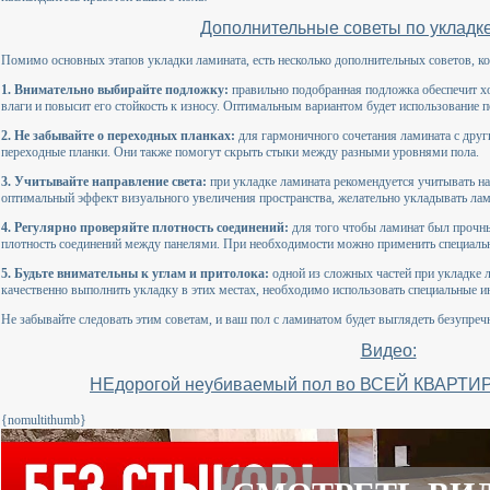
Дополнительные советы по укладк
Помимо основных этапов укладки ламината, есть несколько дополнительных советов, ко
1. Внимательно выбирайте подложку:
правильно подобранная подложка обеспечит х
влаги и повысит его стойкость к износу. Оптимальным вариантом будет использование 
2. Не забывайте о переходных планках:
для гармоничного сочетания ламината с дру
переходные планки. Они также помогут скрыть стыки между разными уровнями пола.
3. Учитывайте направление света:
при укладке ламината рекомендуется учитывать на
оптимальный эффект визуального увеличения пространства, желательно укладывать лами
4. Регулярно проверяйте плотность соединений:
для того чтобы ламинат был прочн
плотность соединений между панелями. При необходимости можно применить специальн
5. Будьте внимательны к углам и притолока:
одной из сложных частей при укладке 
качественно выполнить укладку в этих местах, необходимо использовать специальные 
Не забывайте следовать этим советам, и ваш пол с ламинатом будет выглядеть безупреч
Видео:
НЕдорогой неубиваемый пол во ВСЕЙ КВАРТИРЕ
{nomultithumb}