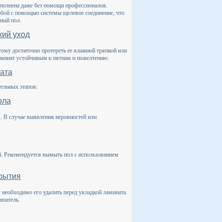
ыполнена даже без помощи профессионалов.
бой с помощью системы щелевое соединение, что
вный пол.
кий уход
этому достаточно протереть ее влажной тряпкой или
ламинат устойчивым к пятнам и пожелтению.
ната
ельных этапов:
ола
я. В случае выявления неровностей или
й. Рекомендуется вымыть пол с использованием
рытия
, необходимо его удалить перед укладкой ламината.
шпатель.
я