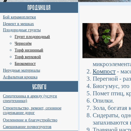
Бой керамоплитки
Цемент в мешках
Плодородные грунты
Грунт плодородный
Чернозём
Торф низинный
Торф верховой
микроэлемент
Биокомпост
Компост
- мас
Нерудные материалы
Асфальтная крошка
Перегной - ра
Биогумус, это
Помет птиц, к
Спецтехника в аренду (услуги
Опилки.
спецтехники)
Зола, богатая
Строительство, ремонт, сезонное
содержание дорог
Сидераты, одн
Озеленение и благоустройство
запахиваются 
Смешивание почвогрунтов
Травяной наст