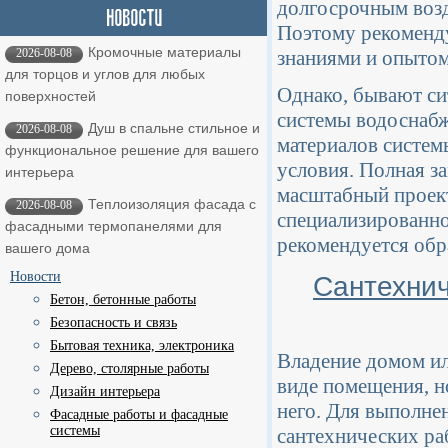
долгосрочным возд
Поэтому рекоменду
Кромочные материалы
2026-08-08
знаниями и опытом
для торцов и углов для любых
Однако, бывают си
поверхностей
системы водоснабж
Душ в спальне стильное и
2026-08-08
материалов систем
функциональное решение для вашего
условия. Полная з
интерьера
масштабный проект
Теплоизоляция фасада с
2026-08-08
специализированно
фасадными термопанелями для
рекомендуется обр
вашего дома
Новости
Сантехнич
Бетон, бетонные работы
Безопасность и связь
Бытовая техника, электроника
Владение домом ил
Дерево, столярные работы
виде помещения, н
Дизайн интерьера
него. Для выполне
Фасадные работы и фасадные
системы
сантехнических ра